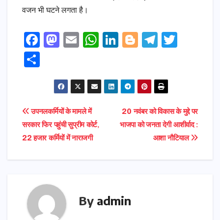
वजन भी घटने लगता है।
F
M
E
W
Li
Bl
T
T
a
a
m
h
n
o
el
w
S
c
s
ai
a
k
g
e
it
h
e
t
l
ts
e
g
gr
t
ar
b
o
A
dI
e
a
e
e
Post
उपनलकर्मियों के मामले में
20 नवंबर को विकास के मुद्दे पर
o
d
p
n
r
m
r
सरकार फिर पहुंची सुप्रीम कोर्ट,
भाजपा को जनता देगी आशीर्वाद :
navigation
o
o
p
22 हजार कर्मियों में नाराजगी
आशा नौटियाल
k
n
By
admin