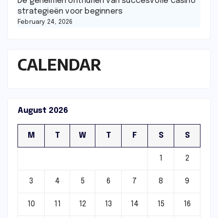
De geheimen onthullen van succesvolle casino
strategieën voor beginners
February 24, 2026
CALENDAR
August 2026
M
T
W
T
F
S
S
1
2
3
4
5
6
7
8
9
10
11
12
13
14
15
16