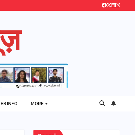
ज़
EB INFO
MORE