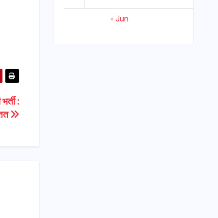
« Jun
भर्ती :
वतत