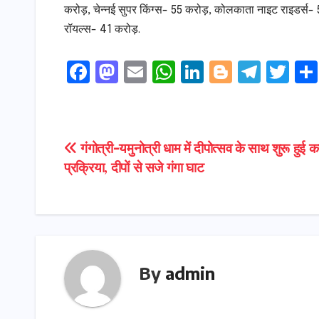
करोड़, चेन्नई सुपर किंग्स- 55 करोड़, कोलकाता नाइट राइडर्स- 
रॉयल्स- 41 करोड़.
F
M
E
W
Li
Bl
T
T
a
a
m
h
n
o
el
w
c
s
ai
a
k
g
e
it
e
t
l
ts
e
g
gr
t
Post
गंगोत्री-यमुनोत्री धाम में दीपोत्सव के साथ शुरू हुई क
b
o
A
dI
e
a
e
प्रक्रिया, दीपों से सजे गंगा घाट
navigation
o
d
p
n
r
m
r
o
o
p
k
n
By
admin