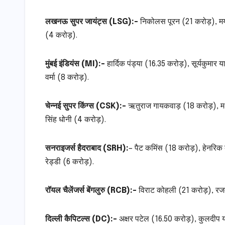
लखनऊ सुपर जायंट्स (LSG):-
निकोलस पूरन (21 करोड़), मयं
(4 करोड़).
मुंबई इंडियंस (MI):-
हार्दिक पंड्या (16.35 करोड़), सूर्यकुमा
वर्मा (8 करोड़).
चेन्नई सुपर किंग्स (CSK):-
ऋतुराज गायकवाड़ (18 करोड़), मथीश
सिंह धोनी (4 करोड़).
सनराइजर्स हैदराबाद (SRH):
– पैट कमिंस (18 करोड़), हेनरिक 
रेड्डी (6 करोड़).
रॉयल चैलेंजर्स बेंगलुरु (RCB):-
विराट कोहली (21 करोड़), रज
दिल्ली कैपिटल्स (DC):-
अक्षर पटेल (16.50 करोड़), कुलदीप य