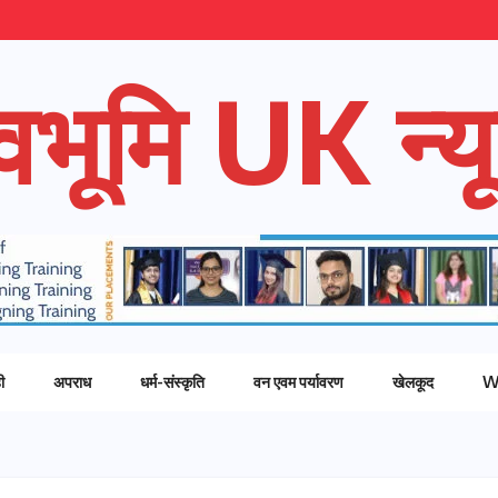
ेवभूमि UK न्यू
ी
अपराध
धर्म-संस्कृति
वन एवम पर्यावरण
खेलकूद
W