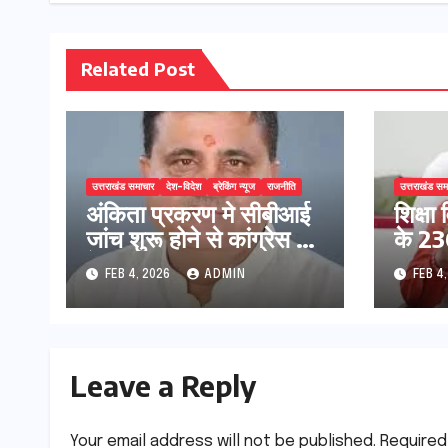
Related Post
उत्तराखंड समाचार
देश-विदेश
ब्रेकिंग न्यूज
राजनीति
उत्तराखंड सम
अंकिता प्रकरण मे सीबीआई
शिक्षा 
जांच शुरू होने से कांग्रेस हुई
के 236
बेनकाब: भट्ट
प्रक्र
FEB 4, 2026
ADMIN
FEB 4
Leave a Reply
Your email address will not be published.
Required