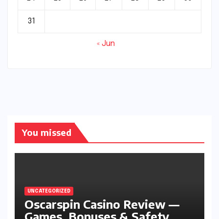
31
« Jun
You missed
UNCATEGORIZED
Oscarspin Casino Review —
Games, Bonuses & Safety