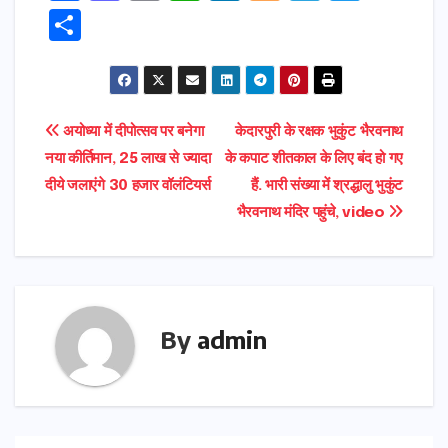
a
a
m
h
n
o
el
w
S
c
s
ai
a
k
g
e
it
h
e
t
l
ts
e
g
gr
t
ar
b
o
A
dI
e
a
e
e
Post
अयोध्या में दीपोत्सव पर बनेगा
केदारपुरी के रक्षक भुकुंट भैरवनाथ
o
d
p
n
r
m
r
नया कीर्तिमान, 25 लाख से ज्यादा
के कपाट शीतकाल के लिए बंद हो गए
navigation
o
o
p
दीये जलाएंगे 30 हजार वॉलंटियर्स
हैं. भारी संख्या में श्रद्धालु भुकुंट
k
n
भैरवनाथ मंदिर पहुंचे, video
By
admin