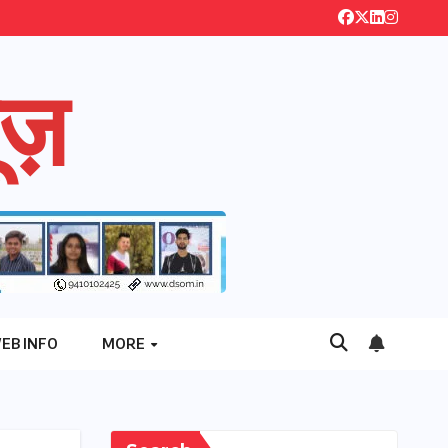
ज़
EB INFO
MORE