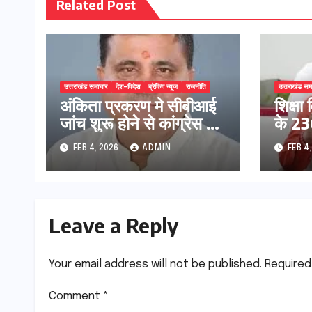
Related Post
उत्तराखंड समाचार
देश-विदेश
ब्रेकिंग न्यूज
राजनीति
उत्तराखंड सम
अंकिता प्रकरण मे सीबीआई
शिक्षा 
जांच शुरू होने से कांग्रेस हुई
के 236
बेनकाब: भट्ट
प्रक्र
FEB 4, 2026
ADMIN
FEB 4
Leave a Reply
Your email address will not be published.
Required
Comment
*