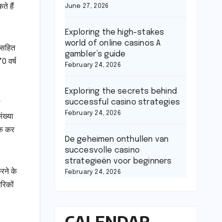
े हैं
June 27, 2026
Exploring the high-stakes
world of online casinos A
ं सहित
gambler’s guide
0 वर्ष
February 24, 2026
Exploring the secrets behind
successful casino strategies
े
February 24, 2026
ंख्या
तक कर
De geheimen onthullen van
succesvolle casino
strategieën voor beginners
रने के
February 24, 2026
रिकों
CALENDAR