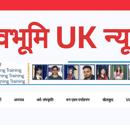
ेवभूमि UK न्यू
ी
अपराध
धर्म-संस्कृति
वन एवम पर्यावरण
खेलकूद
W