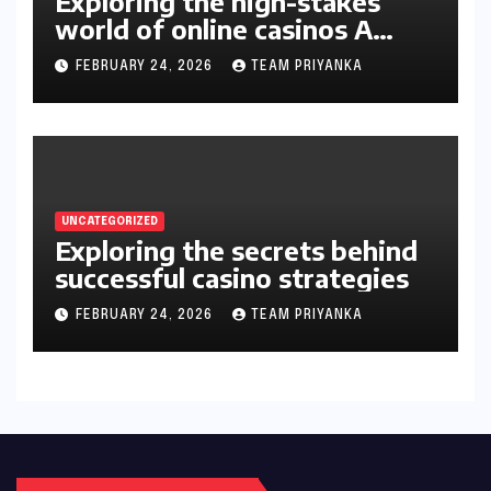
Exploring the high-stakes
world of online casinos A
gambler’s guide
FEBRUARY 24, 2026
TEAM PRIYANKA
UNCATEGORIZED
Exploring the secrets behind
successful casino strategies
FEBRUARY 24, 2026
TEAM PRIYANKA