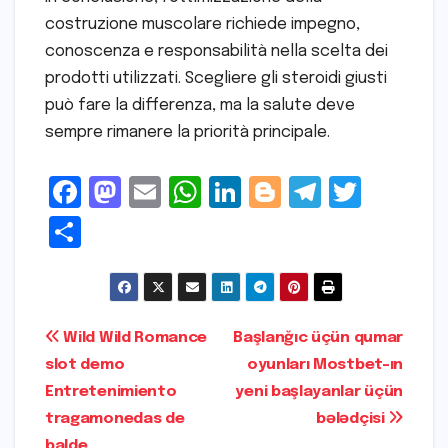
costruzione muscolare richiede impegno,
conoscenza e responsabilità nella scelta dei
prodotti utilizzati. Scegliere gli steroidi giusti
può fare la differenza, ma la salute deve
sempre rimanere la priorità principale.
F
M
E
W
Li
Bl
T
T
a
a
m
h
n
o
el
w
S
c
s
ai
a
k
g
e
it
h
e
t
l
ts
e
g
gr
t
ar
b
o
A
dI
e
a
e
e
Post
Wild Wild Romance
Başlanğıc üçün qumar
o
d
p
n
r
m
r
slot demo
oyunları Mostbet-ın
navigation
o
o
p
Entretenimiento
yeni başlayanlar üçün
k
n
tragamonedas de
bələdçisi
balde