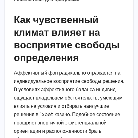
Как чувственный
климат влияет на
восприятие свободы
определения
Аффективный фон радикально отражается на
индивидуальное восприятие свободы решения.
В условиях аффективного баланса индивид
ощущает владельцем обстоятельств, умеющим
влиять на условия и отбирать наилучшие
решения в 1xbet казино. Подобное состояние
поощряет энергичной экзистенциальной
ориентации и расположенности брать