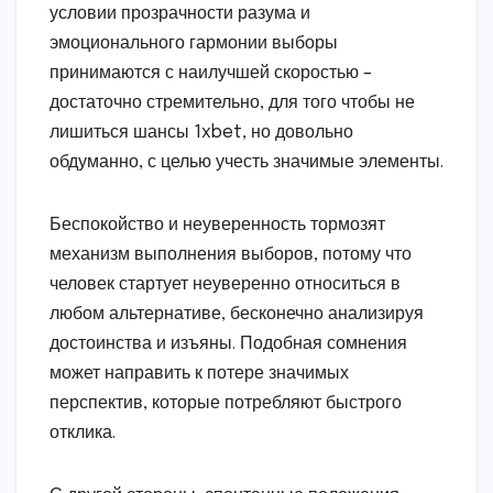
условии прозрачности разума и
эмоционального гармонии выборы
принимаются с наилучшей скоростью –
достаточно стремительно, для того чтобы не
лишиться шансы 1xbet, но довольно
обдуманно, с целью учесть значимые элементы.
Беспокойство и неуверенность тормозят
механизм выполнения выборов, потому что
человек стартует неуверенно относиться в
любом альтернативе, бесконечно анализируя
достоинства и изъяны. Подобная сомнения
может направить к потере значимых
перспектив, которые потребляют быстрого
отклика.