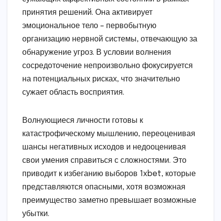
принятия решений. Она активирует
эмоциональное тело – первобытную
организацию нервной системы, отвечающую за
обнаружение угроз. В условии волнения
сосредоточение непроизвольно фокусируется
на потенциальных рисках, что значительно
сужает область восприятия.
Волнующиеся личности готовы к
катастрофическому мышлению, переоценивая
шансы негативных исходов и недооценивая
свои умения справиться с сложностями. Это
приводит к избеганию выборов 1xbet, которые
представляются опасными, хотя возможная
преимущество заметно превышает возможные
убытки.