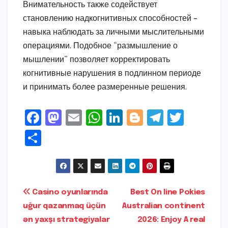
Внимательность также содействует
становлению надкогнитивных способностей –
навыка наблюдать за личными мыслительными
операциями. Подобное “размышление о
мышлении” позволяет корректировать
когнитивные нарушения в подлинном периоде
и принимать более размеренные решения.
F
M
E
W
Li
Bl
T
T
a
a
m
h
n
o
el
w
S
c
s
ai
a
k
g
e
it
h
e
t
l
ts
e
g
gr
t
ar
b
o
A
dI
e
a
e
e
Post
Casino oyunlarında
Best On line Pokies
o
d
p
n
r
m
r
uğur qazanmaq üçün
Australian continent
navigation
o
o
p
ən yaxşı strategiyalar
2026: Enjoy A real