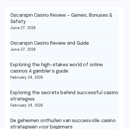
Oscarspin Casino Review — Games, Bonuses &
Safety
June 27, 2026
Oscarspin Casino Review and Guide
June 27, 2026
Exploring the high-stakes world of online
casinos A gambler’s guide
February 24, 2026
Exploring the secrets behind successful casino
strategies
February 24, 2026
De geheimen onthullen van succesvolle casino
strategieën voor beginners