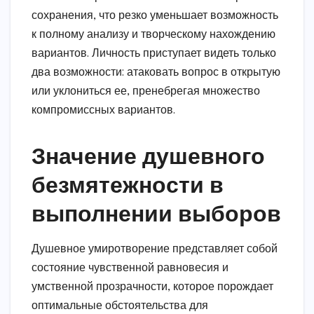
сохранения, что резко уменьшает возможность
к полному анализу и творческому нахождению
вариантов. Личность приступает видеть только
два возможности: атаковать вопрос в открытую
или уклониться ее, пренебрегая множество
компромиссных вариантов.
Значение душевного
безмятежности в
выполнении выборов
Душевное умиротворение представляет собой
состояние чувственной равновесия и
умственной прозрачности, которое порождает
оптимальные обстоятельства для