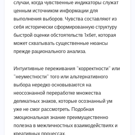
случаи, когда чувственные индикаторы служат
ценным источником информации для
выполнения выборов. Чувства составляют из
себя исторически сформированную структуру
быстрой оценки обстоятельств 1хбет, которая
может схватывать существенные нюансы
прежде рационального анализа.
Интуитивные переживания “корректности” или
“неуместности” того или альтернативного
выбора нередко основываются на
неосознанной переработке множества
деликатных знаков, которые осознанный ум
уже не смог рассмотреть. Подобная
эмоциональная знание преимущественно
полезна в межличностных взаимодействиях и
креативных процессах.