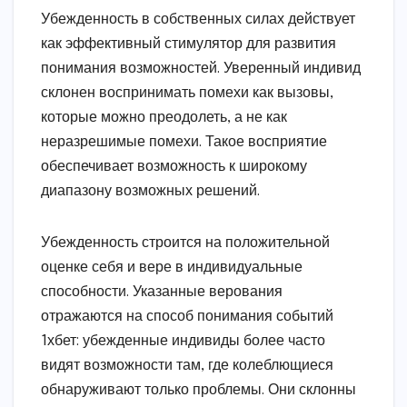
Убежденность в собственных силах действует
как эффективный стимулятор для развития
понимания возможностей. Уверенный индивид
склонен воспринимать помехи как вызовы,
которые можно преодолеть, а не как
неразрешимые помехи. Такое восприятие
обеспечивает возможность к широкому
диапазону возможных решений.
Убежденность строится на положительной
оценке себя и вере в индивидуальные
способности. Указанные верования
отражаются на способ понимания событий
1хбет: убежденные индивиды более часто
видят возможности там, где колеблющиеся
обнаруживают только проблемы. Они склонны