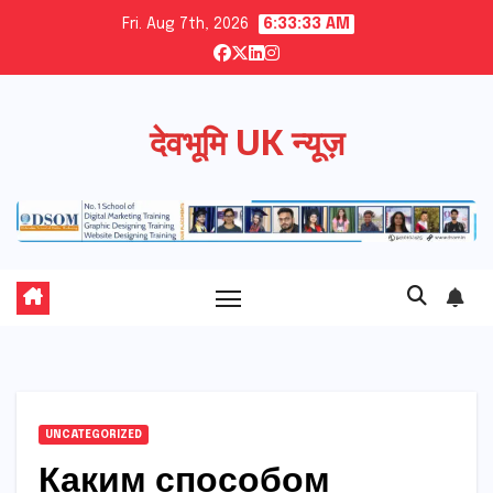
Skip
Fri. Aug 7th, 2026
6:33:34 AM
to
content
देवभूमि UK न्यूज़
UNCATEGORIZED
Каким способом