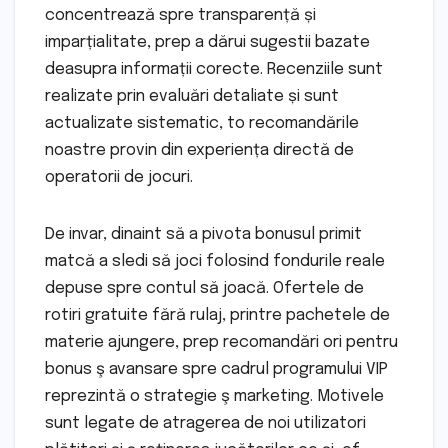
concentrează spre transparență și
imparțialitate, prep a dărui sugestii bazate
deasupra informații corecte. Recenziile sunt
realizate prin evaluări detaliate și sunt
actualizate sistematic, to recomandările
noastre provin din experiența directă de
operatorii de jocuri.
De invar, dinaint să a pivota bonusul primit
matcă a sledi să joci folosind fondurile reale
depuse spre contul să joacă. Ofertele de
rotiri gratuite fără rulaj, printre pachetele de
materie ajungere, prep recomandări ori pentru
bonus ş avansare spre cadrul programului VIP
reprezintă o strategie ş marketing. Motivele
sunt legate de atragerea de noi utilizatori