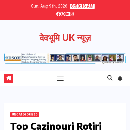
Skip
Sun. Aug 9th, 2026
8:50:17 AM
to
content
देवभूमि UK न्यूज़
UNCATEGORIZED
Top Cazinouri Rotiri