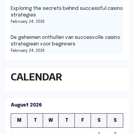
Exploring the secrets behind successful casino
strategies
February 24, 2026
De geheimen onthullen van succesvolle casino
strategieën voor beginners
February 24, 2026
CALENDAR
August 2026
M
T
W
T
F
S
S