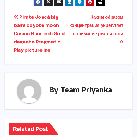
e
t
l
ts
e
g
gr
t
ar
b
o
A
dI
e
a
e
e
Post
Pirate Joacă big
Каким образом
o
d
p
n
r
m
r
bam! coyote moon
концентрация укрепляет
navigation
o
o
p
Casino Bani reali Gold
понимание реальности
k
n
degeaba Pragmatic
Play pictureline
By
Team Priyanka
Related Post