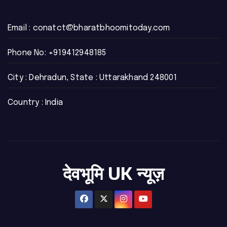
Email :
conatct@bharatbhoomitoday.com
Phone No:
+919412948185
City : Dehradun, State : Uttarakhand 248001
Country : India
देवभूमि UK न्यूज़