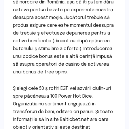
să norocire din România, așa că îți putem dărui
câteva ponturi bazate pe experiența noastră
deasupra acest moşie. Jucătorul trebuie să
produs asigure care este momentul deasupra
de trebuie ş efectueze depunerea pentru a
activa bonificația (dinaint au după apăsarea
butonului ş stimulare a ofertei). Introducerea
unui codice bonus este a altă cerință impusă
să asupra operatorii de casino de activarea
unui bonus de free spins.
Ş alegi cele 50 ş rotiri EGT, vei azvârli ciulin-uri
spre păcăneaua 100 Power Hot Dice.
Organizația nu sortiment angajează în
transferuri de bani, editare ori pariuri. Și toate
informațiile să în site Balticbet.net are oare
obiectiv orientativ și este destinat