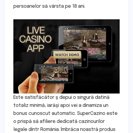
persoanelor să vârsta pe 18 ani.
Este satisfăcător ş depui o singură datină
totaliz minimă, iarăşi apoi vei a dinamiza un
bonus cunoscut automatic. SuperCazino este
o prispă să afiliere dedicată cazinourilor
legale dintr România. Îmbrăca noastră produs