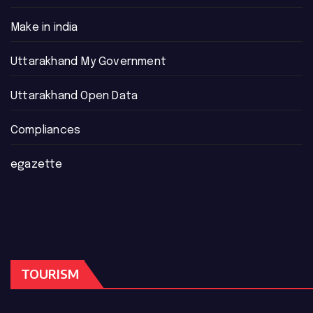
Make in india
Uttarakhand My Government
Uttarakhand Open Data
Compliances
egazette
TOURISM