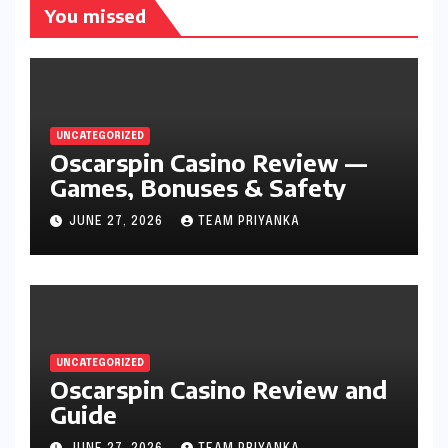
You missed
UNCATEGORIZED
Oscarspin Casino Review —
Games, Bonuses & Safety
JUNE 27, 2026
TEAM PRIYANKA
UNCATEGORIZED
Oscarspin Casino Review and
Guide