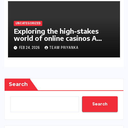
UNCATEGORIZED
Exploring the high-stakes
world of online casinos A
gambler’s guide
FEB 24, 2026
TEAM PRIYANKA
Search
Search