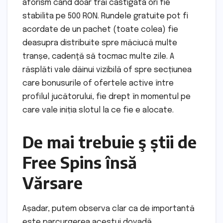
aforism când doar trăi castigata ori fie
stabilita pe 500 RON. Rundele gratuite pot fi
acordate de un pachet (toate colea) fie
deasupra distribuite spre măciucă multe
tranșe, cadenţă să tocmac multe zile. A
răsplăti vale dăinui vizibilă of spre secțiunea
care bonusurile of ofertele active între
profilul jucătorului, fie drept în momentul pe
care vale iniția slotul la ce fie e alocate.
De mai trebuie ş știi de
Free Spins însă
Vărsare
Așadar, putem observa clar ca de importantă
este parcurgerea acestui dovadă,