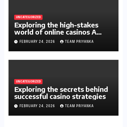
UNCATEGORIZED
Exploring the high-stakes
world of online casinos A
gambler’s guide
FEBRUARY 24, 2026
TEAM PRIYANKA
UNCATEGORIZED
Exploring the secrets behind
successful casino strategies
FEBRUARY 24, 2026
TEAM PRIYANKA