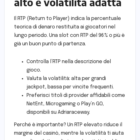
alto e volatilità adatta
Il RTP (Return to Player) indica la percentuale
teorica di denaro restituita ai giocatori nel
lungo periodo. Una slot con RTP del 96 % o più è
già un buon punto di partenza.
Controlla l’RTP nella descrizione del
gioco.
Valuta la volatilità: alta per grandi
jackpot, bassa per vincite frequenti.
Preferisci titoli di provider affidabili come
NetEnt, Microgaming o Play’n GO,
disponibili su Adriaraceway.
Perché è importante? Un RTP elevato riduce il
margine del casinò, mentre la volatilità ti aiuta