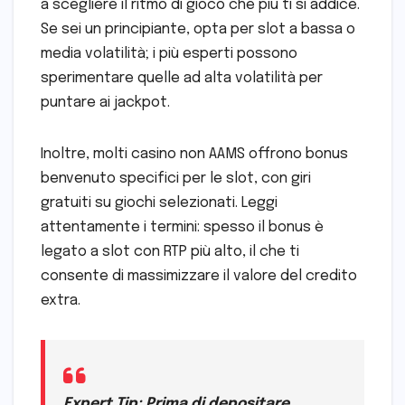
a scegliere il ritmo di gioco che più ti si addice.
Se sei un principiante, opta per slot a bassa o
media volatilità; i più esperti possono
sperimentare quelle ad alta volatilità per
puntare ai jackpot.
Inoltre, molti casino non AAMS offrono bonus
benvenuto specifici per le slot, con giri
gratuiti su giochi selezionati. Leggi
attentamente i termini: spesso il bonus è
legato a slot con RTP più alto, il che ti
consente di massimizzare il valore del credito
extra.
Expert Tip: Prima di depositare,