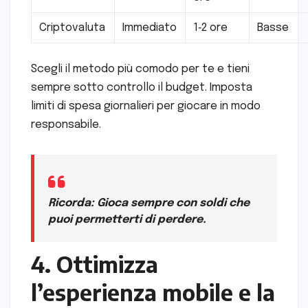
Criptovaluta
Immediato
1‑2 ore
Basse
Scegli il metodo più comodo per te e tieni
sempre sotto controllo il budget. Imposta
limiti di spesa giornalieri per giocare in modo
responsabile.
Ricorda: Gioca sempre con soldi che
puoi permetterti di perdere.
4. Ottimizza
l’esperienza mobile e la