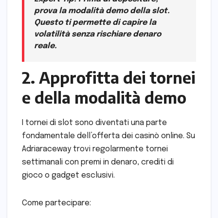
prova la modalità demo della slot.
Questo ti permette di capire la
volatilità senza rischiare denaro
reale.
2. Approfitta dei tornei
e della modalità demo
I tornei di slot sono diventati una parte
fondamentale dell’offerta dei casinò online. Su
Adriaraceway trovi regolarmente tornei
settimanali con premi in denaro, crediti di
gioco o gadget esclusivi.
Come partecipare: