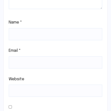
Name
*
Email
*
Website