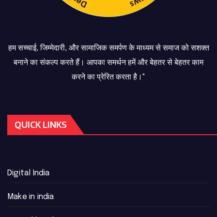
हम सच्चाई, जिम्मेदारी, और सामाजिक समर्पण के माध्यम से समाज को सशक्त
बनाने का संकल्प करते हैं। आपका समर्थन हमें और बेहतर से बेहतर काम
करने का प्रेरित करता है।"
QUICK LINKS
Digital India
Make in india