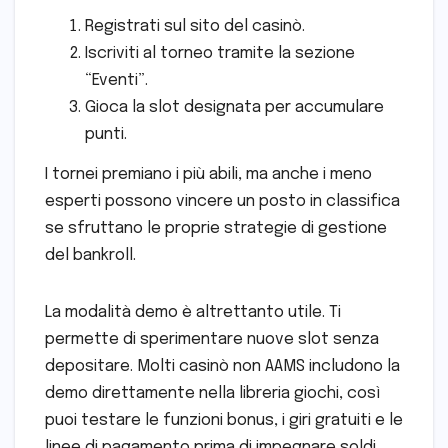
Registrati sul sito del casinò.
Iscriviti al torneo tramite la sezione
“Eventi”.
Gioca la slot designata per accumulare
punti.
I tornei premiano i più abili, ma anche i meno
esperti possono vincere un posto in classifica
se sfruttano le proprie strategie di gestione
del bankroll.
La modalità demo è altrettanto utile. Ti
permette di sperimentare nuove slot senza
depositare. Molti casinò non AAMS includono la
demo direttamente nella libreria giochi, così
puoi testare le funzioni bonus, i giri gratuiti e le
linee di pagamento prima di impegnare soldi