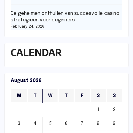
De geheimen onthullen van succesvolle casino
strategieën voor beginners
February 24, 2026
CALENDAR
August 2026
M
T
W
T
F
S
S
1
2
3
4
5
6
7
8
9