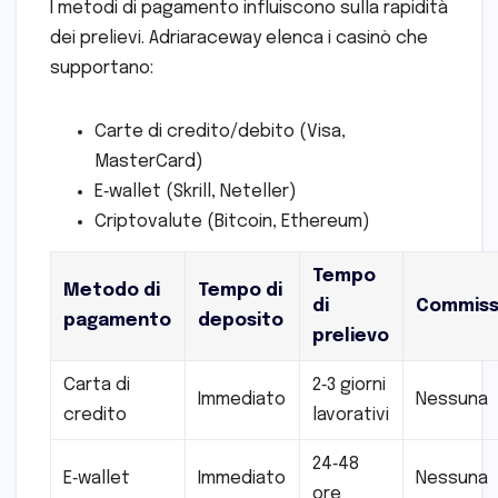
I metodi di pagamento influiscono sulla rapidità
dei prelievi. Adriaraceway elenca i casinò che
supportano:
Carte di credito/debito (Visa,
MasterCard)
E‑wallet (Skrill, Neteller)
Criptovalute (Bitcoin, Ethereum)
Tempo
Metodo di
Tempo di
di
Commiss
pagamento
deposito
prelievo
Carta di
2‑3 giorni
Immediato
Nessuna
credito
lavorativi
24‑48
E‑wallet
Immediato
Nessuna
ore