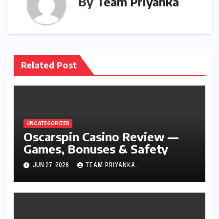
By
Team Priyanka
Related Post
UNCATEGORIZED
Oscarspin Casino Review —
Games, Bonuses & Safety
JUN 27, 2026
TEAM PRIYANKA