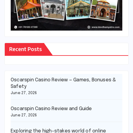
Recent Posts
Oscarspin Casino Review — Games, Bonuses &
Safety
June 27, 2026
Oscarspin Casino Review and Guide
June 27, 2026
Exploring the high-stakes world of online