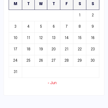
M
T
W
T
F
S
S
1
2
3
4
5
6
7
8
9
10
11
12
13
14
15
16
17
18
19
20
21
22
23
24
25
26
27
28
29
30
31
« Jun