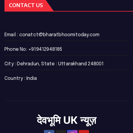
CONTACT US
Email :
conatct@bharatbhoomitoday.com
Phone No:
+919412948185
City : Dehradun, State : Uttarakhand 248001
Country : India
देवभूमि UK न्यूज़