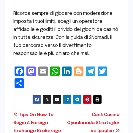
Ricorda sempre di giocare con moderazione.
Imposta i tuoi limiti, scegli un operatore
affidabile e goditi il brivido dei giochi da casinò
in tutta sicurezza. Con la guida di 2Nomadi, il
tuo percorso verso il divertimento
responsabile è più chiaro che mai.
F
M
E
W
Li
Bl
T
T
a
a
m
h
n
o
el
w
S
c
s
ai
a
k
g
e
it
h
e
t
l
ts
e
g
gr
t
ar
b
o
A
dI
e
a
e
e
Post
Tips On How To
Canlı Casino
o
d
p
n
r
m
r
Begin A Foreign
Oyunlarında Stratejiler
navigation
o
o
p
Exchange Brokerage
ve İpuçları