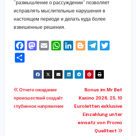
“размышление о рассуждении” позволяет
исправлять мыслительные нарушения в
настоящем периоде и делать куда более
взвешенные решения.
F
M
E
W
Li
Bl
T
T
a
a
m
h
n
o
el
w
S
c
s
ai
a
k
g
e
it
h
e
t
l
ts
e
g
gr
t
ar
b
o
A
dI
e
a
e
e
Post
Отчего ожидание
Bonus im Mr Bet
o
d
p
n
r
m
r
происшествий создаёт
Kasino 2026, 25, 10
navigation
o
o
p
глубинное напряжение
Euroletten exklusive
k
n
Einzahlung unter
einsatz von Promo
Quelltext