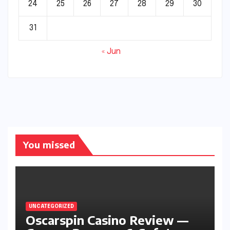
24
25
26
27
28
29
30
31
« Jun
You missed
UNCATEGORIZED
Oscarspin Casino Review —