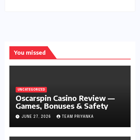
You missed
UNCATEGORIZED
Oscarspin Casino Review —
Games, Bonuses & Safety
JUNE 27, 2026
TEAM PRIYANKA