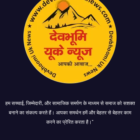
हम सच्चाई, जिम्मेदारी, और सामाजिक समर्पण के माध्यम से समाज को सशक्त
बनाने का संकल्प करते हैं। आपका समर्थन हमें और बेहतर से बेहतर काम
करने का प्रेरित करता है।"