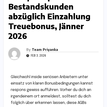
Bestandskunden
abzüglich Einzahlung
Treuebonus, Jänner
2026
By
Team Priyanka
FEB 3, 2026
Gleichwohl inside seriösen Anbietern unter
einsatz von klaren Bonusbedingungen kannst
respons gewiss aufführen. Vorher du dich an
irgendeinem ort anmeldest, solltest du dich
folglich über erkennen lassen, diese AGBs