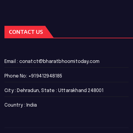
CONTACT US
Email :
conatct@bharatbhoomitoday.com
Phone No:
+919412948185
City : Dehradun, State : Uttarakhand 248001
Country : India