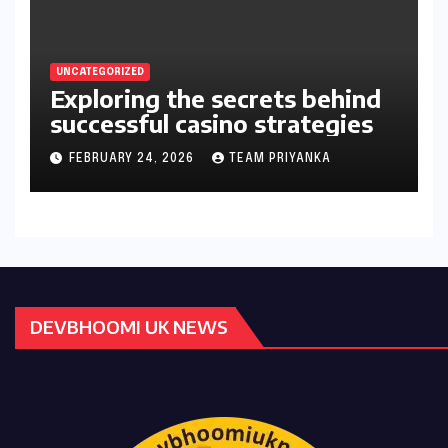
UNCATEGORIZED
Exploring the secrets behind
successful casino strategies
FEBRUARY 24, 2026
TEAM PRIYANKA
DEVBHOOMI UK NEWS