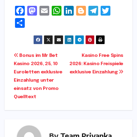
F
M
E
W
Li
Bl
T
T
a
a
m
h
n
o
el
w
S
c
s
ai
a
k
g
e
it
h
e
t
l
ts
e
g
gr
t
ar
b
o
A
dI
e
a
e
e
Post
Bonus im Mr Bet
Kasino Free Spins
o
d
p
n
r
m
r
Kasino 2026, 25, 10
2026: Kasino Freispiele
navigation
o
o
p
Euroletten exklusive
exklusive Einzahlung
k
n
Einzahlung unter
einsatz von Promo
Quelltext
By
Team Priyanka