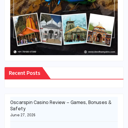
Recent Posts
Oscarspin Casino Review — Games, Bonuses &
Safety
June 27, 2026