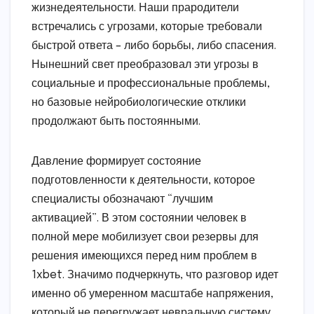
жизнедеятельности. Наши прародители
встречались с угрозами, которые требовали
быстрой ответа – либо борьбы, либо спасения.
Нынешний свет преобразовал эти угрозы в
социальные и профессиональные проблемы,
но базовые нейробиологические отклики
продолжают быть постоянными.
Давление формирует состояние
подготовленности к деятельности, которое
специалисты обозначают “лучшим
активацией”. В этом состоянии человек в
полной мере мобилизует свои резервы для
решения имеющихся перед ним проблем в
1xbet. Значимо подчеркнуть, что разговор идет
именно об умеренном масштабе напряжения,
который не перегружает невральную систему.