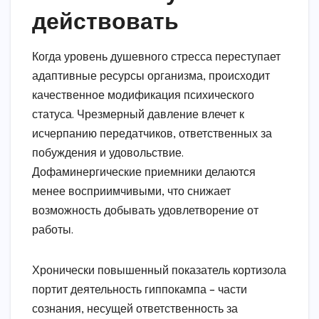
действовать
Когда уровень душевного стресса переступает
адаптивные ресурсы организма, происходит
качественное модификация психического
статуса. Чрезмерный давление влечет к
исчерпанию передатчиков, ответственных за
побуждения и удовольствие.
Дофаминергические приемники делаются
менее восприимчивыми, что снижает
возможность добывать удовлетворение от
работы.
Хронически повышенный показатель кортизола
портит деятельность гиппокампа – части
сознания, несущей ответственность за