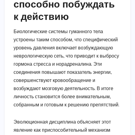
способно побуждать
к действию
Биологические системы гуманного тела
устроены таким способом, что специфический
уровень давления включает возбуждающую
неврологическую сеть, что приводит к выбросу
гормона стресса и норадреналина. Эти
соединения повышают показатель энергии,
совершенствуют кровообращение и
возбуждают мозговую деятельность. В итоге
личность становится более внимательным,
собранным и готовым к решению препятствий.
Эволюционная дисциплина объясняет этот
явление как приспособительный механизм