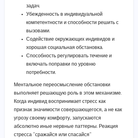
задач.
Убежденность в индивидуальной
компетентности и способности решить с
вызовами.
Содействие окружающих индивидов и
хорошая социальная обстановка.
Способность регулировать течение и
включать поправки по уровню
потребности.
Ментальное переосмысление обстановки
выполняет решающую роль в этом механизме.
Когда индивид воспринимает стресс как
признак значимости совершающегося, а не как
угрозу своему комфорту, запускаются
абсолютно иные нервные паттерны. Реакция
стресса “сражайся или спасайся”