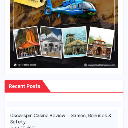
Recent Posts
Oscarspin Casino Review — Games, Bonuses &
Safety