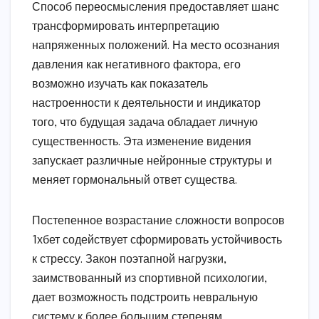
Способ переосмысления предоставляет шанс
трансформировать интерпретацию
напряженных положений. На место осознания
давления как негативного фактора, его
возможно изучать как показатель
настроенности к деятельности и индикатор
того, что будущая задача обладает личную
существенность. Эта изменение видения
запускает различные нейронные структуры и
меняет гормональный ответ существа.
Постепенное возрастание сложности вопросов
1хбет содействует сформировать устойчивость
к стрессу. Закон поэтапной нагрузки,
заимствованный из спортивной психологии,
дает возможность подстроить невральную
систему к более большим степеням