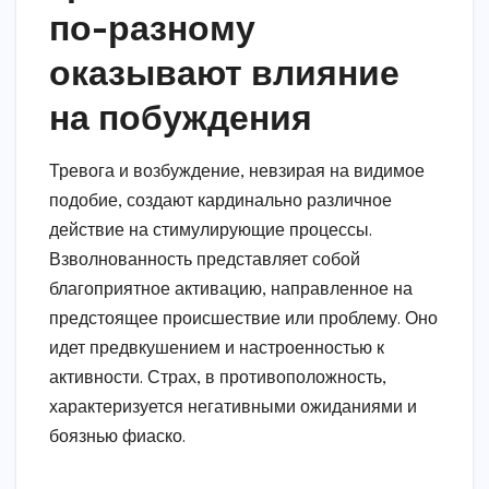
по-разному
оказывают влияние
на побуждения
Тревога и возбуждение, невзирая на видимое
подобие, создают кардинально различное
действие на стимулирующие процессы.
Взволнованность представляет собой
благоприятное активацию, направленное на
предстоящее происшествие или проблему. Оно
идет предвкушением и настроенностью к
активности. Страх, в противоположность,
характеризуется негативными ожиданиями и
боязнью фиаско.