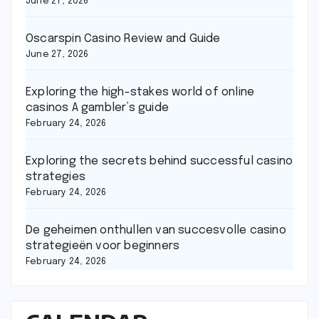
June 27, 2026
Oscarspin Casino Review and Guide
June 27, 2026
Exploring the high-stakes world of online
casinos A gambler’s guide
February 24, 2026
Exploring the secrets behind successful casino
strategies
February 24, 2026
De geheimen onthullen van succesvolle casino
strategieën voor beginners
February 24, 2026