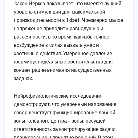
Закон Йеркса показывает, что имеется лучший
уровень стимуляции для максимальной
производительности в 1xbet. Чрезмерно малое
напряжение приводит к равнодушию и
рассеянности, в то время как избыточное
возбуждение в силах вызвать ужас и
хаотичные действия. Умеренное давление
формирует идеальные обстоятельства для
концентрации внимания на существенных
задачах.
Нейрофизиологические исследования
демонстрируют, что умеренный напряжение
совершенствует функционирование лобной
зоны головного центра – зоны, несущей
ответственность за контролирующие задачи,
планирование и принятие решений. В этом