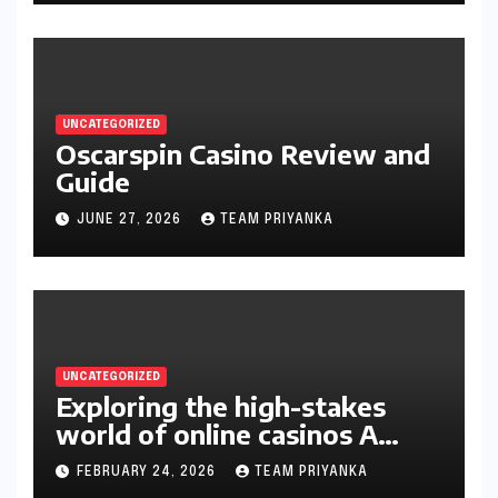
UNCATEGORIZED
Oscarspin Casino Review and
Guide
JUNE 27, 2026
TEAM PRIYANKA
UNCATEGORIZED
Exploring the high-stakes
world of online casinos A
gambler’s guide
FEBRUARY 24, 2026
TEAM PRIYANKA