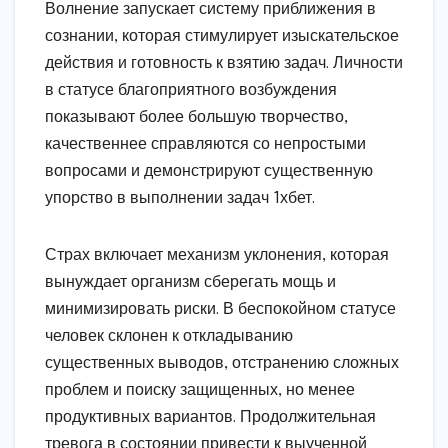
Волнение запускает систему приближения в
сознании, которая стимулирует изыскательское
действия и готовность к взятию задач. Личности
в статусе благоприятного возбуждения
показывают более большую творчество,
качественнее справляются со непростыми
вопросами и демонстрируют существенную
упорство в выполнении задач 1хбет.
Страх включает механизм уклонения, которая
вынуждает организм сберегать мощь и
минимизировать риски. В беспокойном статусе
человек склонен к откладыванию
существенных выводов, отстранению сложных
проблем и поиску защищенных, но менее
продуктивных вариантов. Продолжительная
тревога в состоянии привести к выученной