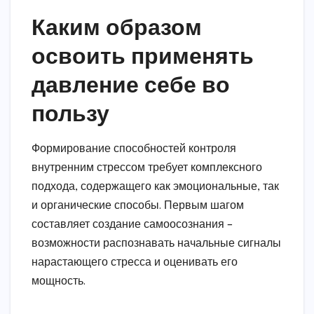
Каким образом
освоить применять
давление себе во
пользу
Формирование способностей контроля
внутренним стрессом требует комплексного
подхода, содержащего как эмоциональные, так
и органические способы. Первым шагом
составляет создание самоосознания –
возможности распознавать начальные сигналы
нарастающего стресса и оценивать его
мощность.