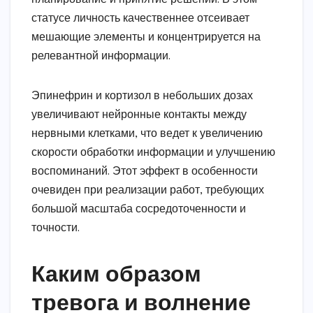
статусе личность качественнее отсеивает
мешающие элементы и концентрируется на
релевантной информации.
Эпинефрин и кортизол в небольших дозах
увеличивают нейронные контакты между
нервными клетками, что ведет к увеличению
скорости обработки информации и улучшению
воспоминаний. Этот эффект в особенности
очевиден при реализации работ, требующих
большой масштаба сосредоточенности и
точности.
Каким образом
тревога и волнение