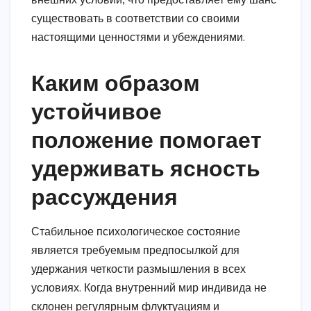
внешних условий, что предоставляет ему шанс
существовать в соответствии со своими
настоящими ценностями и убеждениями.
Каким образом
устойчивое
положение помогает
удерживать ясность
рассуждения
Стабильное психологическое состояние
является требуемым предпосылкой для
удержания четкости размышления в всех
условиях. Когда внутренний мир индивида не
склонен регулярным флуктуациям и