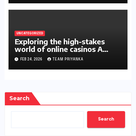
UNCATEGORIZED
Exploring the high-stakes
world of online casinos A
gambler’s guide
FEB 24, 2026
TEAM PRIYANKA
Search
Search