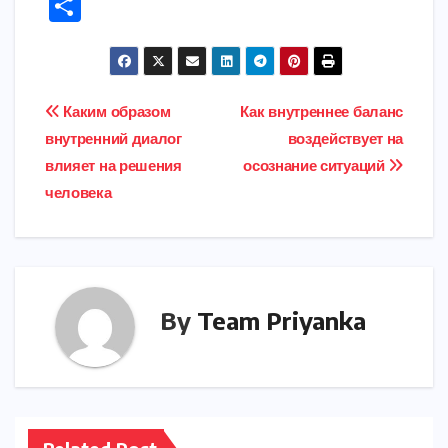
S
c
s
ai
a
k
g
e
it
h
e
t
l
ts
e
g
gr
t
ar
b
o
A
dI
e
a
e
e
Post
Каким образом
Как внутреннее баланс
o
d
p
n
r
m
r
внутренний диалог
воздействует на
navigation
o
o
p
влияет на решения
осознание ситуаций
k
n
человека
By
Team Priyanka