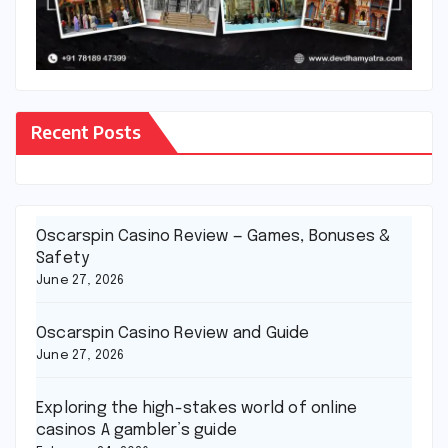
Recent Posts
Oscarspin Casino Review — Games, Bonuses &
Safety
June 27, 2026
Oscarspin Casino Review and Guide
June 27, 2026
Exploring the high-stakes world of online
casinos A gambler’s guide