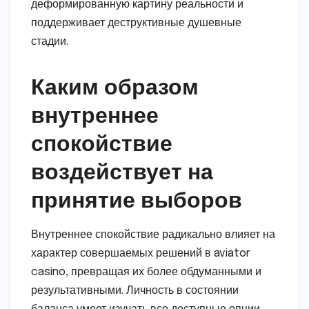
деформированную картину реальности и
поддерживает деструктивные душевные
стадии.
Каким образом
внутреннее
спокойствие
воздействует на
принятие выборов
Внутреннее спокойствие радикально влияет на
характер совершаемых решений в aviator
casino, превращая их более обдуманными и
результативными. Личность в состоянии