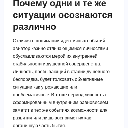
Почему одни и те же
ситуации осознаются
различно
Отличия в понимании идентичных событий
авиатор казино отличающимися личностями
обуславливаются мерой их внутренней
стабильности и душевной совершенства.
Личность, пребывающий в стадии душевного
беспорядка, будет толковать объективные
ситуации как угрожающие или
проблематичные. В то же период личность с
сформированным внутренним равновесием
заметит в тех же событиях возможности для
развития или лишь воспримет их как
органичную часть бытия.