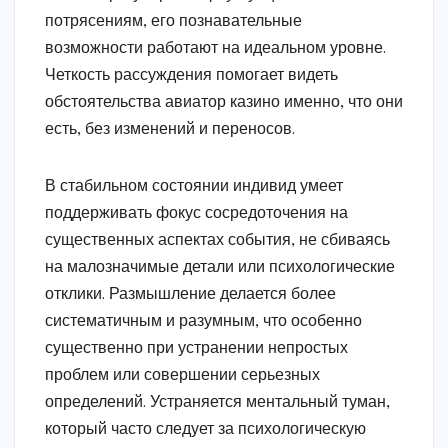
потрясениям, его познавательные
возможности работают на идеальном уровне.
Четкость рассуждения помогает видеть
обстоятельства авиатор казино именно, что они
есть, без изменений и переносов.
В стабильном состоянии индивид умеет
поддерживать фокус сосредоточения на
существенных аспектах события, не сбиваясь
на малозначимые детали или психологические
отклики. Размышление делается более
систематичным и разумным, что особенно
существенно при устранении непростых
проблем или совершении серьезных
определений. Устраняется ментальный туман,
который часто следует за психологическую