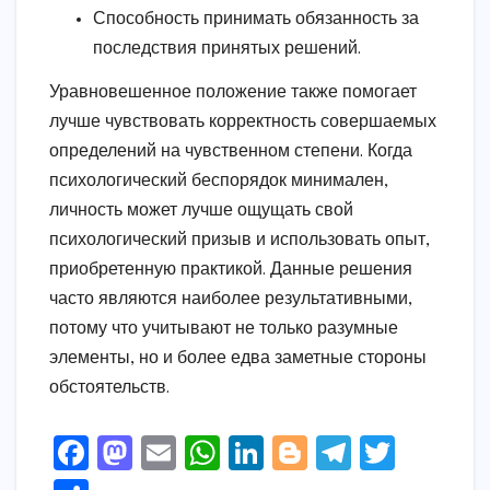
Способность принимать обязанность за
последствия принятых решений.
Уравновешенное положение также помогает
лучше чувствовать корректность совершаемых
определений на чувственном степени. Когда
психологический беспорядок минимален,
личность может лучше ощущать свой
психологический призыв и использовать опыт,
приобретенную практикой. Данные решения
часто являются наиболее результативными,
потому что учитывают не только разумные
элементы, но и более едва заметные стороны
обстоятельств.
F
M
E
W
Li
Bl
T
T
a
a
m
h
n
o
el
w