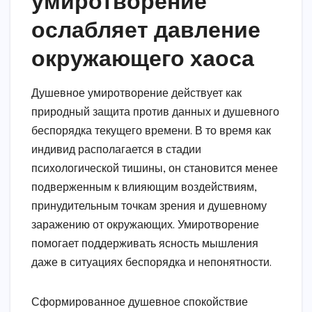
умиротворение
ослабляет давление
окружающего хаоса
Душевное умиротворение действует как
природный защита против данных и душевного
беспорядка текущего времени. В то время как
индивид располагается в стадии
психологической тишины, он становится менее
подверженным к влияющим воздействиям,
принудительным точкам зрения и душевному
заражению от окружающих. Умиротворение
помогает поддерживать ясность мышления
даже в ситуациях беспорядка и непонятности.
Сформированное душевное спокойствие