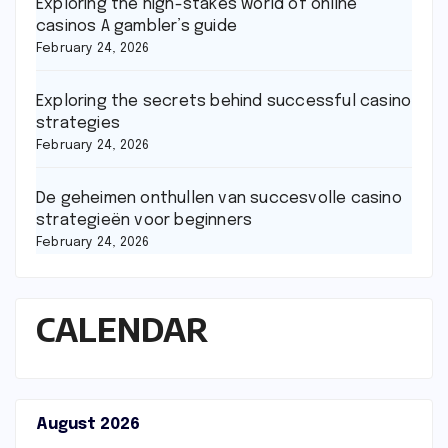
Exploring the high-stakes world of online
casinos A gambler’s guide
February 24, 2026
Exploring the secrets behind successful casino
strategies
February 24, 2026
De geheimen onthullen van succesvolle casino
strategieën voor beginners
February 24, 2026
CALENDAR
August 2026