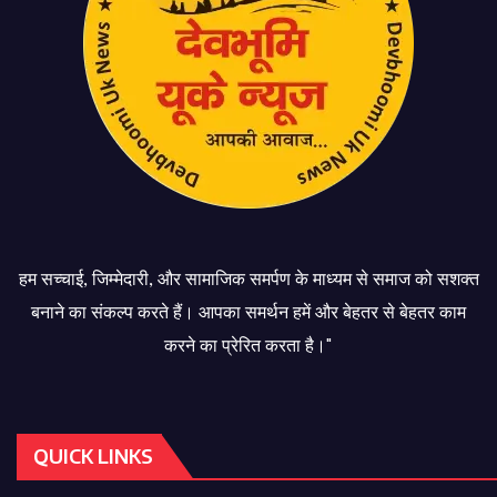
हम सच्चाई, जिम्मेदारी, और सामाजिक समर्पण के माध्यम से समाज को सशक्त
बनाने का संकल्प करते हैं। आपका समर्थन हमें और बेहतर से बेहतर काम
करने का प्रेरित करता है।"
QUICK LINKS