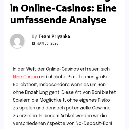
in Online-Casinos: Eine
umfassende Analyse
By
Team Priyanka
JAN 30, 2026
In der Welt der Online-Casinos erfreuen sich
Nine Casino
und ähnliche Plattformen großer
Beliebtheit, insbesondere wenn es um Boni
ohne Einzahlung geht. Diese Art von Boni bietet
Spielern die Möglichkeit, ohne eigenes Risiko
zu spielen und dennoch potenzielle Gewinne
zu erzielen. In diesem Artikel werden wir die
verschiedenen Aspekte von No-Deposit-Boni