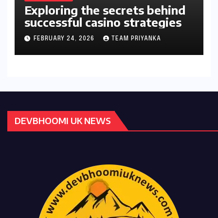
Exploring the secrets behind
successful casino strategies
FEBRUARY 24, 2026
TEAM PRIYANKA
DEVBHOOMI UK NEWS