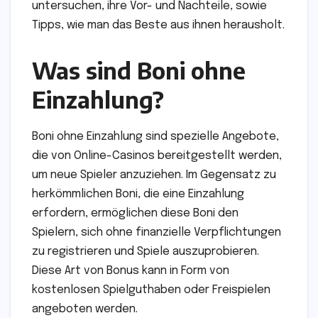
untersuchen, ihre Vor- und Nachteile, sowie
Tipps, wie man das Beste aus ihnen herausholt.
Was sind Boni ohne
Einzahlung?
Boni ohne Einzahlung sind spezielle Angebote,
die von Online-Casinos bereitgestellt werden,
um neue Spieler anzuziehen. Im Gegensatz zu
herkömmlichen Boni, die eine Einzahlung
erfordern, ermöglichen diese Boni den
Spielern, sich ohne finanzielle Verpflichtungen
zu registrieren und Spiele auszuprobieren.
Diese Art von Bonus kann in Form von
kostenlosen Spielguthaben oder Freispielen
angeboten werden.