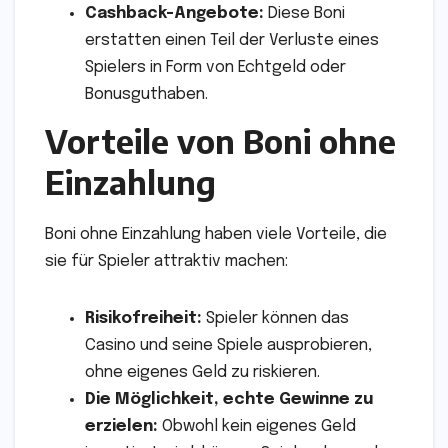
Cashback-Angebote:
Diese Boni
erstatten einen Teil der Verluste eines
Spielers in Form von Echtgeld oder
Bonusguthaben.
Vorteile von Boni ohne
Einzahlung
Boni ohne Einzahlung haben viele Vorteile, die
sie für Spieler attraktiv machen:
Risikofreiheit:
Spieler können das
Casino und seine Spiele ausprobieren,
ohne eigenes Geld zu riskieren.
Die Möglichkeit, echte Gewinne zu
erzielen:
Obwohl kein eigenes Geld