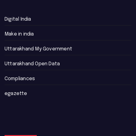
Digital India
Make in india
Uttarakhand My Government
Uttarakhand Open Data
Compliances
egazette