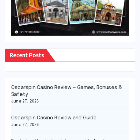
Recent Posts
Oscarspin Casino Review — Games, Bonuses &
Safety
June 27, 2026
Oscarspin Casino Review and Guide
June 27, 2026