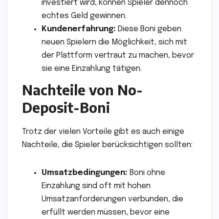
investiert wird, können Spieler dennoch
echtes Geld gewinnen.
Kundenerfahrung:
Diese Boni geben
neuen Spielern die Möglichkeit, sich mit
der Plattform vertraut zu machen, bevor
sie eine Einzahlung tätigen.
Nachteile von No-
Deposit-Boni
Trotz der vielen Vorteile gibt es auch einige
Nachteile, die Spieler berücksichtigen sollten:
Umsatzbedingungen:
Boni ohne
Einzahlung sind oft mit hohen
Umsatzanforderungen verbunden, die
erfüllt werden müssen, bevor eine