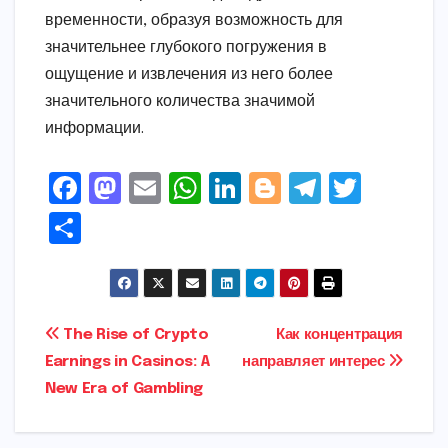
временности, образуя возможность для
значительнее глубокого погружения в
ощущение и извлечения из него более
значительного количества значимой
информации.
F
M
E
W
Li
Bl
T
T
a
a
m
h
n
o
el
w
S
c
s
ai
a
k
g
e
it
h
e
t
l
ts
e
g
gr
t
ar
b
o
A
dI
e
a
e
e
Post
The Rise of Crypto
Как концентрация
o
d
p
n
r
m
r
Earnings in Casinos: A
направляет интерес
navigation
o
o
p
New Era of Gambling
k
n