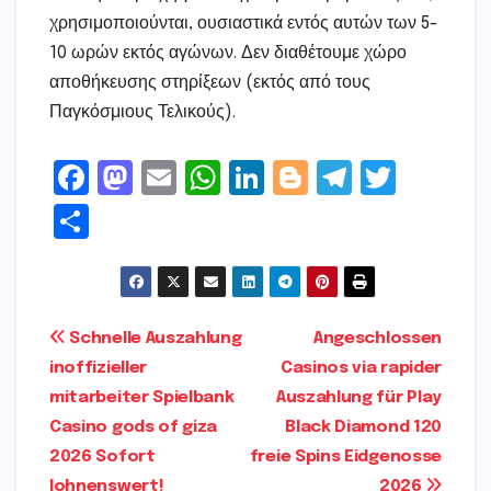
χρησιμοποιούνται, ουσιαστικά εντός αυτών των 5-
10 ωρών εκτός αγώνων. Δεν διαθέτουμε χώρο
αποθήκευσης στηρίξεων (εκτός από τους
Παγκόσμιους Τελικούς).
F
M
E
W
Li
Bl
T
T
a
a
m
h
n
o
el
w
S
c
s
ai
a
k
g
e
it
h
e
t
l
ts
e
g
gr
t
ar
b
o
A
dI
e
a
e
e
Post
Schnelle Auszahlung
Angeschlossen
o
d
p
n
r
m
r
inoffizieller
Casinos via rapider
navigation
o
o
p
mitarbeiter Spielbank
Auszahlung für Play
k
n
Casino gods of giza
Black Diamond 120
2026 Sofort
freie Spins Eidgenosse
lohnenswert!
2026