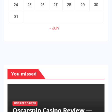
24
25
26
27
28
29
30
31
« Jun
You missed
UNCATEGORIZED
Oscarspin Casino Review —