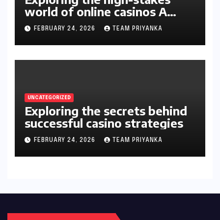
world of online casinos A
gambler’s guide
FEBRUARY 24, 2026
TEAM PRIYANKA
UNCATEGORIZED
Exploring the secrets behind
successful casino strategies
FEBRUARY 24, 2026
TEAM PRIYANKA