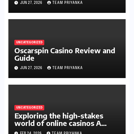
JUN 27, 2026
TEAM PRIYANKA
UNCATEGORIZED
Oscarspin Casino Review and
Guide
JUN 27, 2026
TEAM PRIYANKA
UNCATEGORIZED
Exploring the high-stakes
world of online casinos A
gambler’s guide
FEB 24, 2026
TEAM PRIYANKA