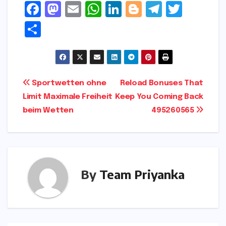
F
M
E
W
Li
Bl
T
T
a
a
m
h
n
o
el
w
S
c
s
ai
a
k
g
e
it
h
e
t
l
ts
e
g
gr
t
ar
b
o
A
dI
e
a
e
e
Post
Sportwetten ohne
Reload Bonuses That
o
d
p
n
r
m
r
Limit Maximale Freiheit
Keep You Coming Back
navigation
o
o
p
beim Wetten
495260565
k
n
By
Team Priyanka