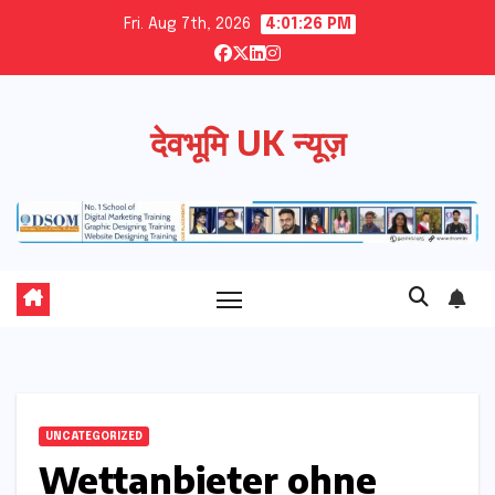
Skip
Fri. Aug 7th, 2026
4:01:27 PM
to
content
देवभूमि UK न्यूज़
UNCATEGORIZED
Wettanbieter ohne