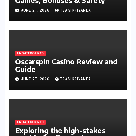
Games, Bonuses & Safety
JUNE 27, 2026
TEAM PRIYANKA
UNCATEGORIZED
Oscarspin Casino Review and
Guide
JUNE 27, 2026
TEAM PRIYANKA
UNCATEGORIZED
Exploring the high-stakes