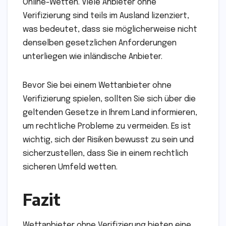
Online-Wetten. Viele Anbieter ohne
Verifizierung sind teils im Ausland lizenziert,
was bedeutet, dass sie möglicherweise nicht
denselben gesetzlichen Anforderungen
unterliegen wie inländische Anbieter.
Bevor Sie bei einem Wettanbieter ohne
Verifizierung spielen, sollten Sie sich über die
geltenden Gesetze in Ihrem Land informieren,
um rechtliche Probleme zu vermeiden. Es ist
wichtig, sich der Risiken bewusst zu sein und
sicherzustellen, dass Sie in einem rechtlich
sicheren Umfeld wetten.
Fazit
Wettanbieter ohne Verifizierung bieten eine