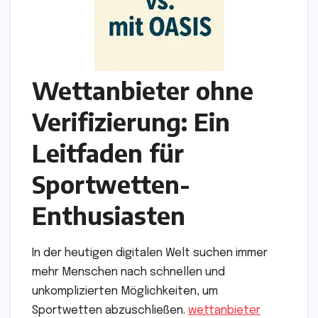
Wettanbieter ohne
Verifizierung: Ein
Leitfaden für
Sportwetten-
Enthusiasten
In der heutigen digitalen Welt suchen immer
mehr Menschen nach schnellen und
unkomplizierten Möglichkeiten, um
Sportwetten abzuschließen.
wettanbieter