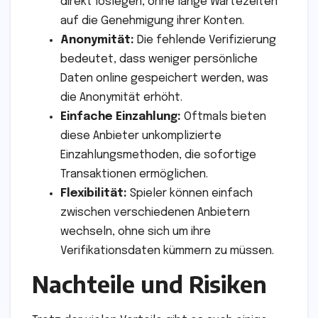
direkt loslegen, ohne lange Wartezeiten
auf die Genehmigung ihrer Konten.
Anonymität:
Die fehlende Verifizierung
bedeutet, dass weniger persönliche
Daten online gespeichert werden, was
die Anonymität erhöht.
Einfache Einzahlung:
Oftmals bieten
diese Anbieter unkomplizierte
Einzahlungsmethoden, die sofortige
Transaktionen ermöglichen.
Flexibilität:
Spieler können einfach
zwischen verschiedenen Anbietern
wechseln, ohne sich um ihre
Verifikationsdaten kümmern zu müssen.
Nachteile und Risiken