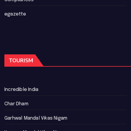
egazette
TOURISM
Incredible India
Char Dham
Garhwal Mandal Vikas Nigam