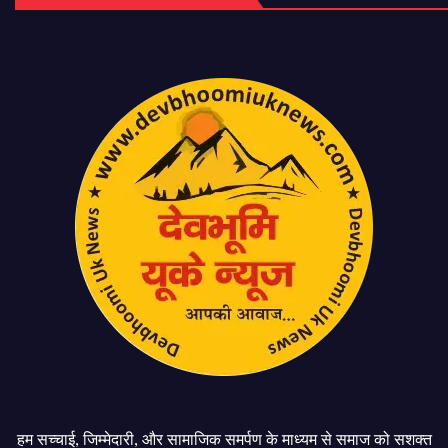
हम सच्चाई, जिम्मेदारी, और सामाजिक समर्पण के माध्यम से समाज को सशक्त