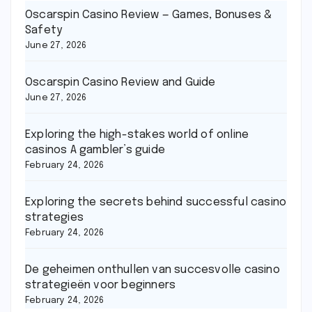
Oscarspin Casino Review — Games, Bonuses &
Safety
June 27, 2026
Oscarspin Casino Review and Guide
June 27, 2026
Exploring the high-stakes world of online
casinos A gambler’s guide
February 24, 2026
Exploring the secrets behind successful casino
strategies
February 24, 2026
De geheimen onthullen van succesvolle casino
strategieën voor beginners
February 24, 2026