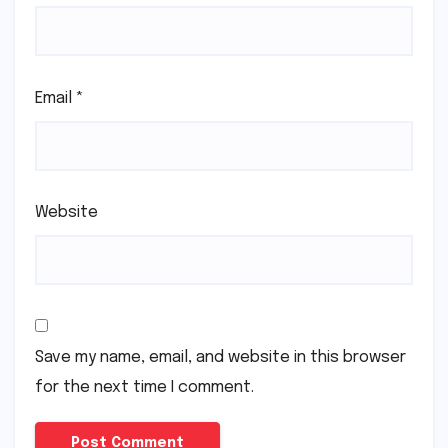
Email
*
Website
Save my name, email, and website in this browser
for the next time I comment.