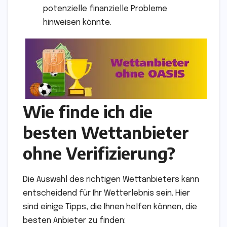
potenzielle finanzielle Probleme
hinweisen könnte.
Wie finde ich die
besten Wettanbieter
ohne Verifizierung?
Die Auswahl des richtigen Wettanbieters kann
entscheidend für Ihr Wetterlebnis sein. Hier
sind einige Tipps, die Ihnen helfen können, die
besten Anbieter zu finden: