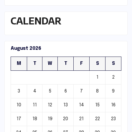
CALENDAR
August 2026
M
T
W
T
F
S
S
1
2
3
4
5
6
7
8
9
10
11
12
13
14
15
16
17
18
19
20
21
22
23