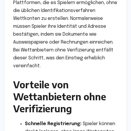
Plattformen, die es Spielern ermöglichen, ohne
die üblichen Identifikationsverfahren
Wettkonten zu erstellen. Normalerweise
müssen Spieler ihre Identität und Adresse
bestätigen, indem sie Dokumente wie
Ausweispapiere oder Rechnungen einreichen.
Bei Wettanbietern ohne Verifizierung entfällt
dieser Schritt, was den Einstieg erheblich
vereinfacht.
Vorteile von
Wettanbietern ohne
Verifizierung
Schnelle Registrierung:
Spieler können