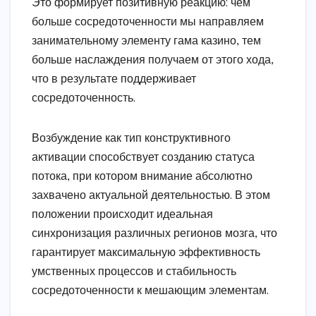
Это формирует позитивную реакцию: чем
больше сосредоточенности мы направляем
занимательному элементу гама казино, тем
больше наслаждения получаем от этого хода,
что в результате поддерживает
сосредоточенность.
Возбуждение как тип конструктивного
активации способствует созданию статуса
потока, при котором внимание абсолютно
захвачено актуальной деятельностью. В этом
положении происходит идеальная
синхронизация различных регионов мозга, что
гарантирует максимальную эффективность
умственных процессов и стабильность
сосредоточенности к мешающим элементам.