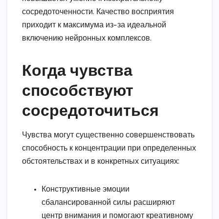
сосредоточенности. Качество восприятия
приходит к максимума из-за идеальной
включению нейронных комплексов.
Когда чувства
способствуют
сосредоточиться
Чувства могут существенно совершенствовать
способность к концентрации при определенных
обстоятельствах и в конкретных ситуациях:
Конструктивные эмоции
сбалансированной силы расширяют
центр внимания и помогают креативному