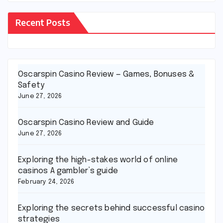
Recent Posts
Oscarspin Casino Review — Games, Bonuses &
Safety
June 27, 2026
Oscarspin Casino Review and Guide
June 27, 2026
Exploring the high-stakes world of online
casinos A gambler’s guide
February 24, 2026
Exploring the secrets behind successful casino
strategies