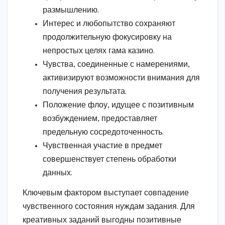
размышлению.
Интерес и любопытство сохраняют
продолжительную фокусировку на
непростых целях гама казино.
Чувства, соединенные с намерениями,
активизируют возможности внимания для
получения результата.
Положение флоу, идущее с позитивным
возбуждением, предоставляет
предельную сосредоточенность.
Чувственная участие в предмет
совершенствует степень обработки
данных.
Ключевым фактором выступает совпадение
чувственного состояния нуждам задания. Для
креативных заданий выгодны позитивные