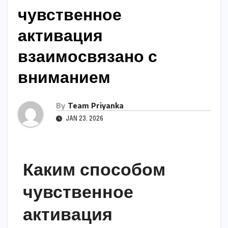
чувственное
активация
взаимосвязано с
вниманием
By
Team Priyanka
JAN 23, 2026
Каким способом
чувственное
активация