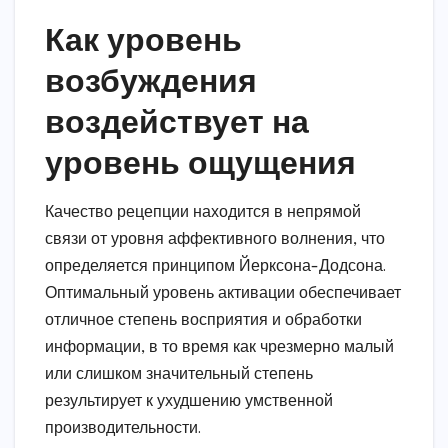
Как уровень
возбуждения
воздействует на
уровень ощущения
Качество рецепции находится в непрямой
связи от уровня аффективного волнения, что
определяется принципом Йерксона-Додсона.
Оптимальный уровень активации обеспечивает
отличное степень восприятия и обработки
информации, в то время как чрезмерно малый
или слишком значительный степень
результирует к ухудшению умственной
производительности.