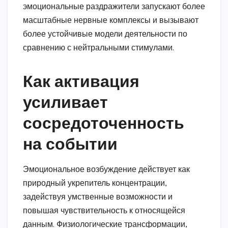
эмоциональные раздражители запускают более
масштабные нервные комплексы и вызывают
более устойчивые модели деятельности по
сравнению с нейтральными стимулами.
Как активация
усиливает
сосредоточенность
на событии
Эмоциональное возбуждение действует как
природный укрепитель концентрации,
задействуя умственные возможности и
повышая чувствительность к относящейся
данным. Физиологические трансформации,