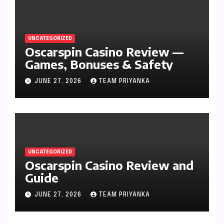
UNCATEGORIZED
Oscarspin Casino Review —
Games, Bonuses & Safety
JUNE 27, 2026
TEAM PRIYANKA
UNCATEGORIZED
Oscarspin Casino Review and
Guide
JUNE 27, 2026
TEAM PRIYANKA