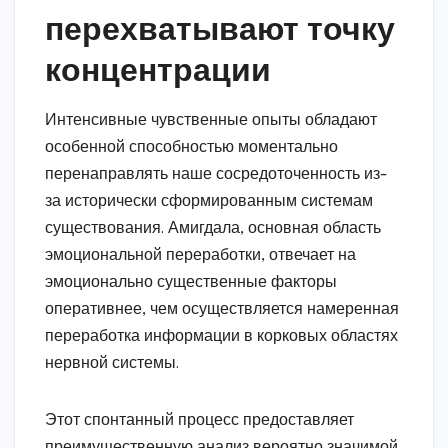
перехватывают точку
концентрации
Интенсивные чувственные опыты обладают
особенной способностью моментально
перенаправлять наше сосредоточенность из-
за исторически сформированным системам
существования. Амигдала, основная область
эмоциональной переработки, отвечает на
эмоционально существенные факторы
оперативнее, чем осуществляется намеренная
переработка информации в корковых областях
нервной системы.
Этот спонтанный процесс предоставляет
преимущественную анализ вероятно значимой