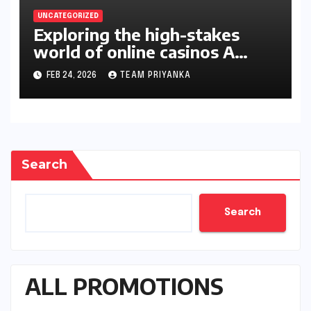
UNCATEGORIZED
Exploring the high-stakes
world of online casinos A
gambler’s guide
FEB 24, 2026
TEAM PRIYANKA
Search
Search
ALL PROMOTIONS