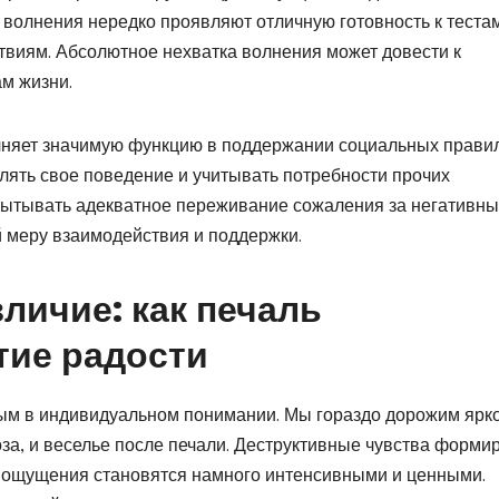
волнения нередко проявляют отличную готовность к тестам
виям. Абсолютное нехватка волнения может довести к
м жизни.
лняет значимую функцию в поддержании социальных прави
лять свое поведение и учитывать потребности прочих
пытывать адекватное переживание сожаления за негативн
 меру взаимодействия и поддержки.
личие: как печаль
тие радости
ым в индивидуальном понимании. Мы гораздо дорожим ярк
за, и веселье после печали. Деструктивные чувства форми
 ощущения становятся намного интенсивными и ценными.