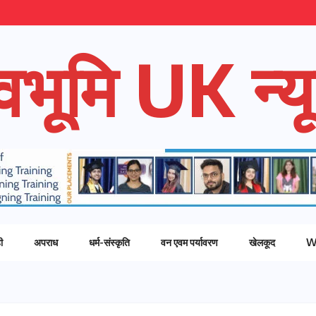
ेवभूमि UK न्यू
ी
अपराध
धर्म-संस्कृति
वन एवम पर्यावरण
खेलकूद
W