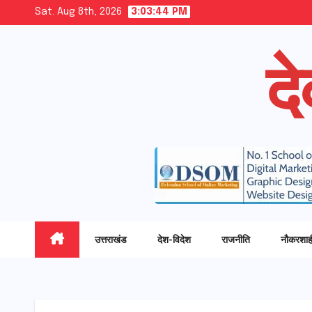
Skip
Sat. Aug 8th, 2026
3:03:45 PM
to
द
content
उत्तराखंड
देश-विदेश
राजनीति
नौकरशाह