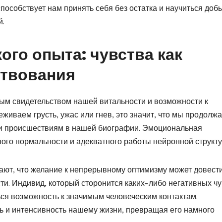
пособствует нам принять себя без остатка и научиться доб
й.
го опыта: чувства как
ствования
ым свидетельством нашей витальности и возможности к
иваем грусть, ужас или гнев, это значит, что мы продолж
и происшествиям в нашей биографии. Эмоциональная
ого нормальности и адекватного работы нейронной структу
ют, что желание к непрерывному оптимизму может довести
. Индивид, который сторонится каких-либо негативных чу
ся возможность к значимым человеческим контактам.
ь и интенсивность нашему жизни, превращая его намного