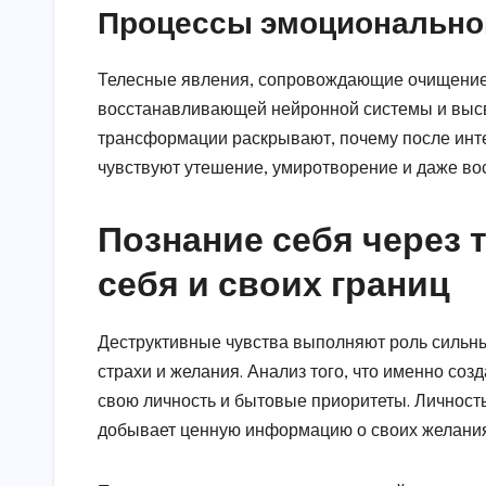
Процессы эмоционально
Телесные явления, сопровождающие очищение,
восстанавливающей нейронной системы и выс
трансформации раскрывают, почему после ин
чувствуют утешение, умиротворение и даже вос
Познание себя через 
себя и своих границ
Деструктивные чувства выполняют роль сильны
страхи и желания. Анализ того, что именно созд
свою личность и бытовые приоритеты. Личност
добывает ценную информацию о своих желания