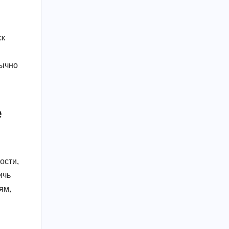
ск
бычно
е
ости,
ичь
ям,