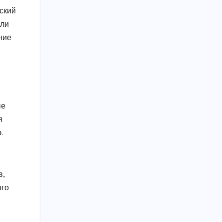
ский
или
ние
ые
я
.
в,
ого