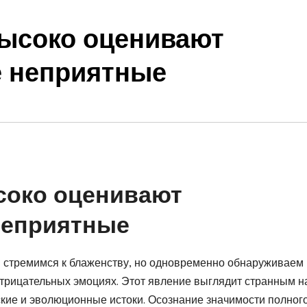
ысоко оценивают
е неприятные
соко оценивают
неприятные
ы стремимся к блаженству, но одновременно обнаруживаем
 отрицательных эмоциях. Этот явление выглядит странным н
ские и эволюционные истоки. Осознание значимости полног