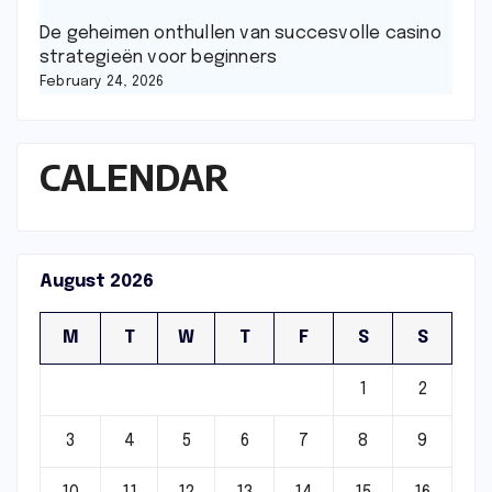
De geheimen onthullen van succesvolle casino
strategieën voor beginners
February 24, 2026
CALENDAR
August 2026
M
T
W
T
F
S
S
1
2
3
4
5
6
7
8
9