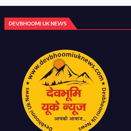
DEVBHOOMI UK NEWS