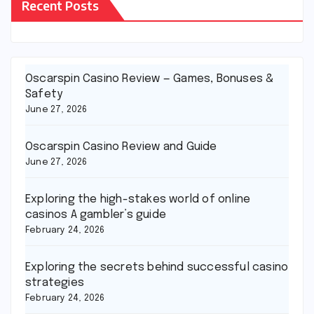
Recent Posts
Oscarspin Casino Review — Games, Bonuses &
Safety
June 27, 2026
Oscarspin Casino Review and Guide
June 27, 2026
Exploring the high-stakes world of online
casinos A gambler’s guide
February 24, 2026
Exploring the secrets behind successful casino
strategies
February 24, 2026