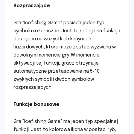
Rozpraszające
Gra "Icefishing Game" posiada jeden typ
symbolu rozpraszać. Jest to specjalna funkcja
dostępna na wszystkich kasynach
hazardowych, która może zostać wyzwana w
dowolnym momencie gry. W momencie
aktywacji tej funkcji, gracz otrzymuje
automatyczne przetasowanie na 5-10
zwykłych symboli i dwóch symbolów
rozpraszających.
Funkcje bonusowe
Gra "Icefishing Game" ma jeden typ specjalnej
funkcji. Jest to kolorowa ikona w postaci ryb,