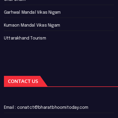
Garhwal Mandal Vikas Nigam
Kumaon Mandal Vikas Nigam
Uttarakhand Tourism
CONTACT US
Email :
conatct@bharatbhoomitoday.com