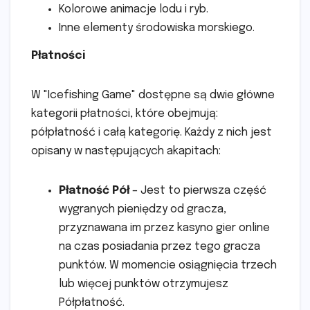
Kolorowe animacje lodu i ryb.
Inne elementy środowiska morskiego.
Płatności
W "Icefishing Game" dostępne są dwie główne
kategorii płatności, które obejmują:
półpłatność i całą kategorię. Każdy z nich jest
opisany w następujących akapitach:
Płatność Pół
– Jest to pierwsza część
wygranych pieniędzy od gracza,
przyznawana im przez kasyno gier online
na czas posiadania przez tego gracza
punktów. W momencie osiągnięcia trzech
lub więcej punktów otrzymujesz
Półpłatność.