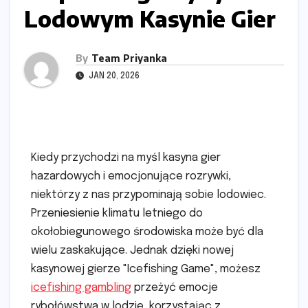
Lodowym Kasynie Gier
By
Team Priyanka
JAN 20, 2026
Kiedy przychodzi na myśl kasyna gier
hazardowych i emocjonujące rozrywki,
niektórzy z nas przypominają sobie lodowiec.
Przeniesienie klimatu letniego do
okołobiegunowego środowiska może być dla
wielu zaskakujące. Jednak dzięki nowej
kasynowej gierze "Icefishing Game", możesz
icefishing gambling
przeżyć emocje
rybołówstwa w lodzie, korzystając z