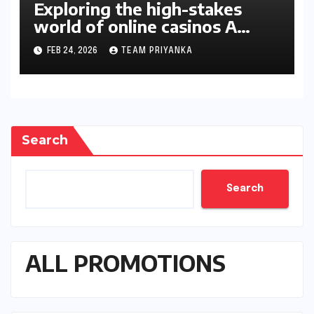
Exploring the high-stakes
world of online casinos A
gambler’s guide
FEB 24, 2026
TEAM PRIYANKA
Search
Search
ALL PROMOTIONS