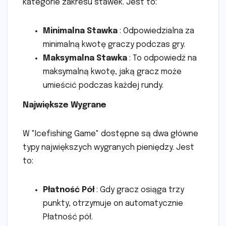
kategorie zakresu stawek. Jest to:
Minimalna Stawka
: Odpowiedzialna za
minimalną kwotę graczy podczas gry.
Maksymalna Stawka
: To odpowiedź na
maksymalną kwotę, jaką gracz może
umieścić podczas każdej rundy.
Największe Wygrane
W "Icefishing Game" dostępne są dwa główne
typy największych wygranych pieniędzy. Jest
to:
Płatność Pół
: Gdy gracz osiąga trzy
punkty, otrzymuje on automatycznie
Płatność pół.