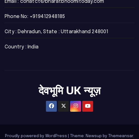
Email :
conatct@bharatbhoomitoday.com
Phone No:
+919412948185
City : Dehradun, State : Uttarakhand 248001
Country : India
देवभूमि UK न्यूज़
Proudly powered by WordPress
|
Theme: Newsup by
Themeansar
.