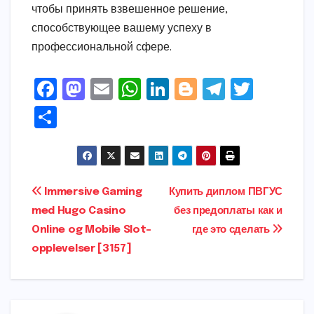
чтобы принять взвешенное решение,
способствующее вашему успеху в
профессиональной сфере.
F
M
E
W
Li
Bl
T
T
a
a
m
h
n
o
el
w
S
c
s
ai
a
k
g
e
it
h
e
t
l
ts
e
g
gr
t
ar
b
o
A
dI
e
a
e
e
Post
Immersive Gaming
Купить диплом ПВГУС
o
d
p
n
r
m
r
med Hugo Casino
без предоплаты как и
navigation
o
o
p
Online og Mobile Slot-
где это сделать
k
n
opplevelser [3157]