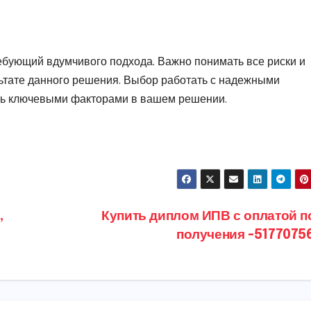
ебующий вдумчивого подхода. Важно понимать все риски и
льтате данного решения. Выбор работать с надежными
ать ключевыми факторами в вашем решении.
S
h
ar
e
,
Купить диплом ИПВ с оплатой п
получения -5177075