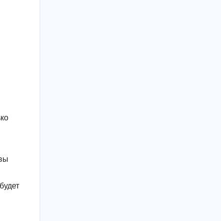
ько
ывы
будет