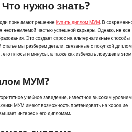
 Что нужно знать?
люди принимают решение
Купить диплом МУМ
. В современн
я неотъемлемой частью успешной карьеры. Однако, не все 
бразования. Это создает спрос на альтернативные способы
ой статье мы разберем детали, связанные с покупкой дипло
его плюсы и минусы, а также как избежать ловушек в этом
плом МУМ?
торитетное учебное заведение, известное высоким уровнем
ускники МУМ имеют возможность претендовать на хорошие
вышает интерес к его дипломам.