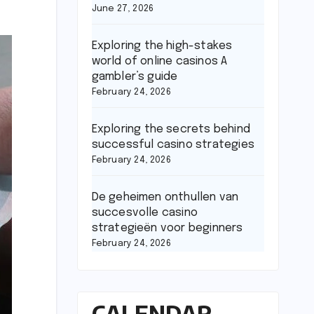
June 27, 2026
Exploring the high-stakes
world of online casinos A
gambler’s guide
February 24, 2026
Exploring the secrets behind
successful casino strategies
February 24, 2026
De geheimen onthullen van
succesvolle casino
strategieën voor beginners
February 24, 2026
CALENDAR