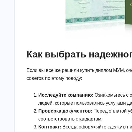
Как выбрать надежно
Если вы все же решили купить диплом МУМ, оч
советов по этому поводу:
Исследуйте компанию:
Ознакомьтесь с 
людей, которые пользовались услугами да
Проверка документов:
Перед оплатой уб
соответствовать стандартам.
Контракт:
Всегда оформляйте сделку в п