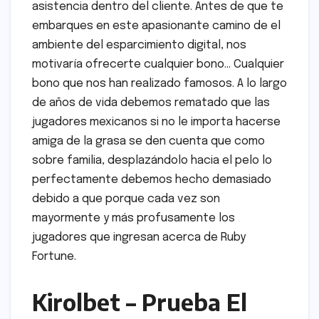
asistencia dentro del cliente. Antes de que te
embarques en este apasionante camino de el
ambiente del esparcimiento digital, nos
motivaría ofrecerte cualquier bono… Cualquier
bono que nos han realizado famosos.
A lo largo
de años de vida debemos rematado que las
jugadores mexicanos si no le importa hacerse
amiga de la grasa se den cuenta que como
sobre familia, desplazándolo hacia el pelo lo
perfectamente debemos hecho demasiado
debido a que porque cada vez son
mayormente y más profusamente los
jugadores que ingresan acerca de Ruby
Fortune.
Kirolbet – Prueba El