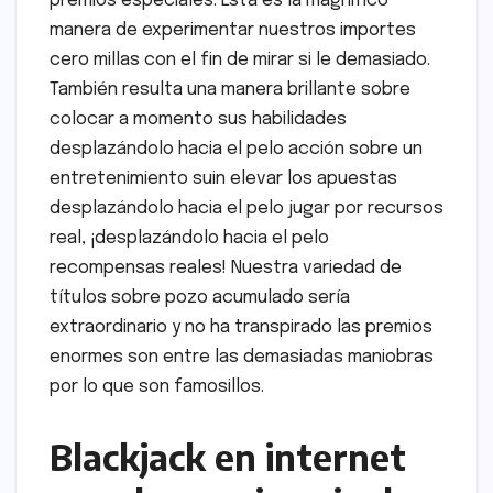
premios especiales. Esta es la magnifico
manera de experimentar nuestros importes
cero millas con el fin de mirar si le demasiado.
También resulta una manera brillante sobre
colocar a momento sus habilidades
desplazándolo hacia el pelo acción sobre un
entretenimiento suin elevar los apuestas
desplazándolo hacia el pelo jugar por recursos
real, ¡desplazándolo hacia el pelo
recompensas reales! Nuestra variedad de
títulos sobre pozo acumulado serí­a
extraordinario y no ha transpirado las premios
enormes son entre las demasiadas maniobras
por lo que son famosillos.
Blackjack en internet