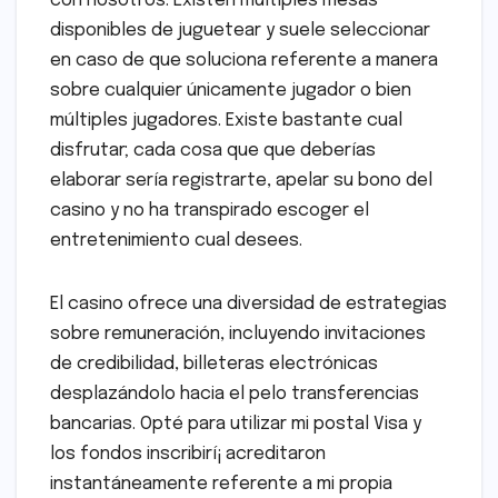
con nosotros. Existen múltiples mesas
disponibles de juguetear y suele seleccionar
en caso de que soluciona referente a manera
sobre cualquier únicamente jugador o bien
múltiples jugadores. Existe bastante cual
disfrutar; cada cosa que que deberías
elaborar serí­a registrarte, apelar su bono del
casino y no ha transpirado escoger el
entretenimiento cual desees.
El casino ofrece una diversidad de estrategias
sobre remuneración, incluyendo invitaciones
de credibilidad, billeteras electrónicas
desplazándolo hacia el pelo transferencias
bancarias. Opté para utilizar mi postal Visa y
los fondos inscribirí¡ acreditaron
instantáneamente referente a mi propia