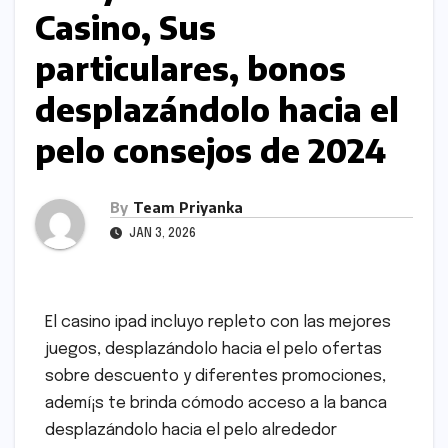
Casino, Sus
particulares, bonos
desplazándolo hacia el
pelo consejos de 2024
By
Team Priyanka
JAN 3, 2026
El casino ipad incluyo repleto con las mejores
juegos, desplazándolo hacia el pelo ofertas
sobre descuento y diferentes promociones,
ademí¡s te brinda cómodo acceso a la banca
desplazándolo hacia el pelo alrededor