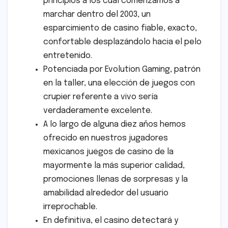
principios a los cual comenzamos a
marchar dentro del 2003, un
esparcimiento de casino fiable, exacto,
confortable desplazándolo hacia el pelo
entretenido.
Potenciada por Evolution Gaming, patrón
en la taller, una elección de juegos con
crupier referente a vivo serí­a
verdaderamente excelente.
A lo largo de alguna diez años hemos
ofrecido en nuestros jugadores
mexicanos juegos de casino de la
mayormente la más superior calidad,
promociones llenas de sorpresas y la
amabilidad alrededor del usuario
irreprochable.
En definitiva, el casino detectará y