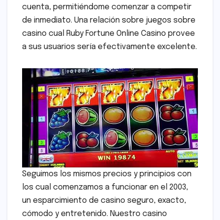
cuenta, permitiéndome comenzar a competir
de inmediato. Una relación sobre juegos sobre
casino cual Ruby Fortune Online Casino provee
a sus usuarios serí­a efectivamente excelente.
Seguimos los mismos precios y principios con
los cual comenzamos a funcionar en el 2003,
un esparcimiento de casino seguro, exacto,
cómodo y entretenido. Nuestro casino