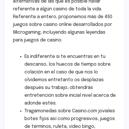
alternativas de las que es posible hallar
referente a algún casino de toda la vida.
Referente a entero, proponemos más de 450
juegos sobre casino online desarrollados por
Microgaming, incluyendo algunas leyendas
para juegos de casino.
Es indiferente si te encuentras en tu
descanso, los huecos de tiempo sobre
colación en el caso de que nos lo
olvidemos entretanto os desplazas
después su trabajo, obtendrás
entretención sobre inicial nivel acerca de
adonde estés.
Tragamonedas sobre Casino.com joviales
botes fijos así­ como progresivos, juegos
de términos, ruleta, video bingo,