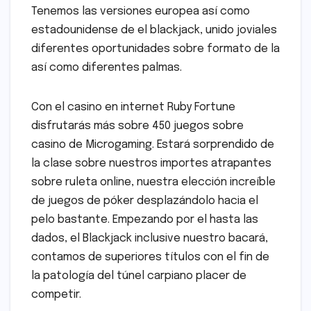
Tenemos las versiones europea así­ como
estadounidense de el blackjack, unido joviales
diferentes oportunidades sobre formato de la
así­ como diferentes palmas.
Con el casino en internet Ruby Fortune
disfrutarás más sobre 450 juegos sobre
casino de Microgaming. Estará sorprendido de
la clase sobre nuestros importes atrapantes
sobre ruleta online, nuestra elección increíble
de juegos de póker desplazándolo hacia el
pelo bastante. Empezando por el hasta las
dados, el Blackjack inclusive nuestro bacará,
contamos de superiores títulos con el fin de
la patologí­a del túnel carpiano placer de
competir.