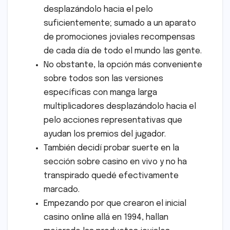
desplazándolo hacia el pelo
suficientemente; sumado a un aparato
de promociones joviales recompensas
de cada día de todo el mundo las gente.
No obstante, la opción más conveniente
sobre todos son las versiones
específicas con manga larga
multiplicadores desplazándolo hacia el
pelo acciones representativas que
ayudan los premios del jugador.
También decidí probar suerte en la
sección sobre casino en vivo y no ha
transpirado quedé efectivamente
marcado.
Empezando por que crearon el inicial
casino online allá en 1994, hallan