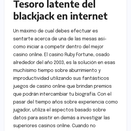
Tesoro latente del
blackjack en internet
Un máximo de cual debes efectuar es
sentarte acerca de una de las mesas así­
como iniciar a competir dentro del mejor
casino online. El casino Ruby Fortune, osado
alrededor del año 2003, es la solución en esas
muchísimo tiempo sobre aburrimiento y
improductividad utilizando sus fantásticos
juegos de casino online que brindan premios
que podrán intercambiar tu biografía. Con el
pasar del tiempo años sobre experiencia como
jugador, utiliza el aspectos basado sobre
datos para asistir en demás a investigar las
superiores casinos online. Cuando no