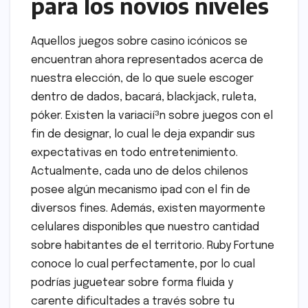
para los novios niveles
Aquellos juegos sobre casino icónicos se
encuentran ahora representados acerca de
nuestra elección, de lo que suele escoger
dentro de dados, bacará, blackjack, ruleta,
póker. Existen la variacií³n sobre juegos con el
fin de designar, lo cual le deja expandir sus
expectativas en todo entretenimiento.
Actualmente, cada uno de delos chilenos
posee algún mecanismo ipad con el fin de
diversos fines. Además, existen mayormente
celulares disponibles que nuestro cantidad
sobre habitantes de el territorio. Ruby Fortune
conoce lo cual perfectamente, por lo cual
podrías juguetear sobre forma fluida y
carente dificultades a través sobre tu