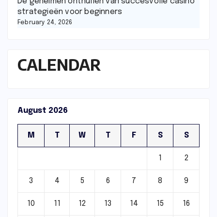
De geheimen onthullen van succesvolle casino
strategieën voor beginners
February 24, 2026
CALENDAR
August 2026
M
T
W
T
F
S
S
1
2
3
4
5
6
7
8
9
10
11
12
13
14
15
16