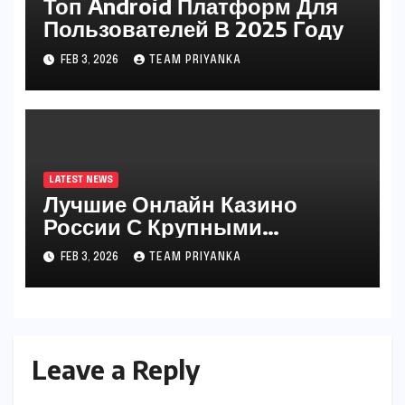
Топ Android Платформ Для
Пользователей В 2025 Году
FEB 3, 2026
TEAM PRIYANKA
LATEST NEWS
Лучшие Онлайн Казино
России С Крупными
Выигрышами 2025
FEB 3, 2026
TEAM PRIYANKA
Leave a Reply