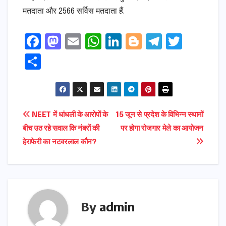
मतदाता और 2566 सर्विस मतदाता हैं.
F
M
E
W
Li
Bl
T
T
a
a
m
h
n
o
el
w
S
c
s
ai
a
k
g
e
it
h
e
t
l
ts
e
g
gr
t
ar
b
o
A
dI
e
a
e
e
Post
NEET में धांधली के आरोपों के
15 जून से प्रदेश के विभिन्न स्थानों
o
d
p
n
r
m
r
बीच उठ रहे सवाल कि नंबरों की
पर होगा रोजगार मेले का आयोजन
navigation
o
o
p
हेराफेरी का नटवरलाल कौन?
k
n
By
admin