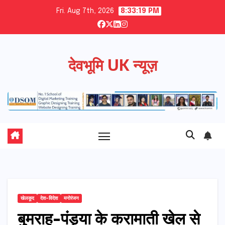
Skip
Fri. Aug 7th, 2026
8:33:20 PM
to
content
देवभूमि UK न्यूज़
खेलकूद
देश-विदेश
मनोरंजन
बुमराह-पंड्या के करामाती खेल से