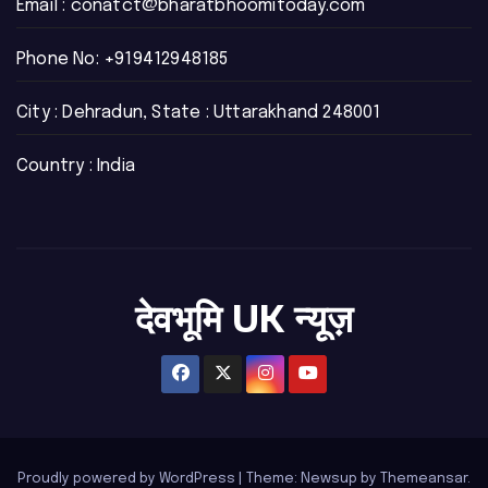
Email :
conatct@bharatbhoomitoday.com
Phone No:
+919412948185
City : Dehradun, State : Uttarakhand 248001
Country : India
देवभूमि UK न्यूज़
Proudly powered by WordPress
|
Theme: Newsup by
Themeansar
.