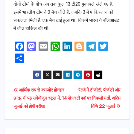
दोनों टीमों के बीच अब तक कुल 13 टी20 मुकाबले खेले गए हैं.
इसमें भारतीय टीम ने 9 मैच जीते हैं, जबकि 3 में पाकिस्तान को
सफलता मिली है. एक मैच टाई हुआ था, जिसमें भारत ने बॉलआउट
में जीत हासिल की थी.
F
M
E
W
Li
Bl
T
T
a
a
m
h
n
o
el
w
S
c
s
ai
a
k
g
e
it
h
e
t
l
ts
e
g
gr
t
ar
b
o
A
dI
e
a
e
e
Post
आर्थिक रूप से कमजोर होनहार
रेलवे में टीजीटी, पीजीटी और
o
d
p
n
r
m
r
छात्र भी पढ़ सकेंगे दून स्कूल में, 14
पीआरटी पदों पर निकली भर्ती, अंतिम
navigation
o
o
p
जुलाई को होगी परीक्षा
तिथि 22 जुलाई
k
n