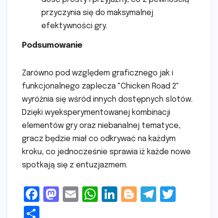
przyczynia się do maksymalnej
efektywności gry.
Podsumowanie
Zarówno pod względem graficznego jak i
funkcjonalnego zaplecza "Chicken Road 2"
wyróżnia się wśród innych dostępnych slotów.
Dzięki wyeksperymentowanej kombinacji
elementów gry oraz niebanalnej tematyce,
gracz będzie miał co odkrywać na każdym
kroku, co jednocześnie sprawia iż każde nowe
spotkają się z entuzjazmem.
F
M
E
W
Li
Bl
T
T
a
a
m
h
n
o
el
w
S