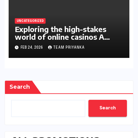
UNCATEGORIZED
Exploring the high-stakes
world of online casinos A
gambler’s guide
FEB 24, 2026
TEAM PRIYANKA
Search
Search