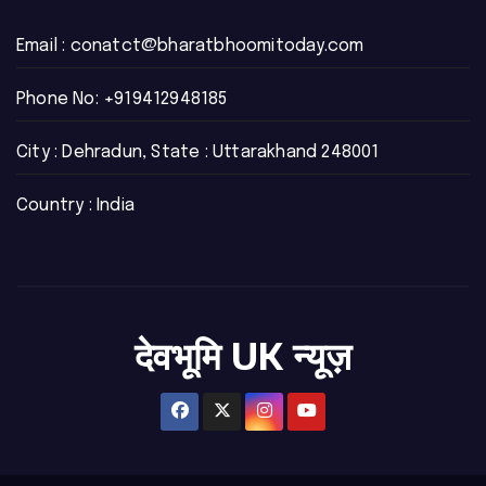
Email :
conatct@bharatbhoomitoday.com
Phone No:
+919412948185
City : Dehradun, State : Uttarakhand 248001
Country : India
देवभूमि UK न्यूज़