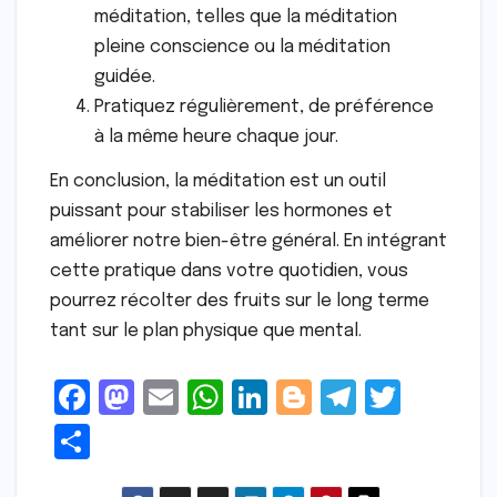
méditation, telles que la méditation
pleine conscience ou la méditation
guidée.
Pratiquez régulièrement, de préférence
à la même heure chaque jour.
En conclusion, la méditation est un outil
puissant pour stabiliser les hormones et
améliorer notre bien-être général. En intégrant
cette pratique dans votre quotidien, vous
pourrez récolter des fruits sur le long terme
tant sur le plan physique que mental.
F
M
E
W
Li
Bl
T
T
a
a
m
h
n
o
el
w
S
c
s
ai
a
k
g
e
it
h