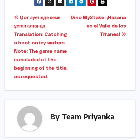
e
t
l
ts
e
g
gr
t
ar
b
o
A
dI
e
a
e
e
Post
Qor әуетінде кеме
Dino MyStake: ¡Hazaña
o
d
p
n
r
m
r
ұстап алғанда
en el Valle de los
navigation
o
o
p
Translation: Catching
Titanes!
k
n
a boat on icy waters
Note: The game name
is included at the
beginning of the title,
as requested.
By
Team Priyanka