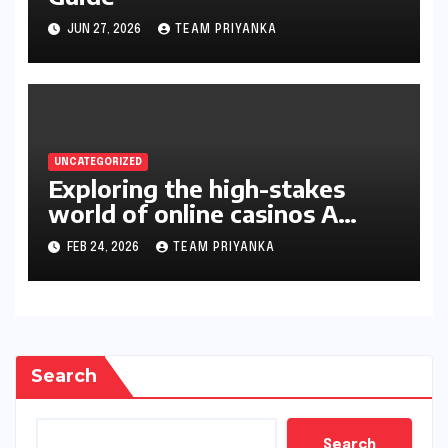
JUN 27, 2026
TEAM PRIYANKA
UNCATEGORIZED
Exploring the high-stakes
world of online casinos A
gambler’s guide
FEB 24, 2026
TEAM PRIYANKA
Search
Search