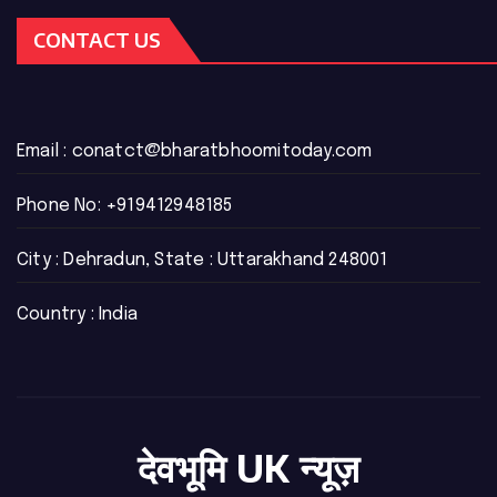
CONTACT US
Email :
conatct@bharatbhoomitoday.com
Phone No:
+919412948185
City : Dehradun, State : Uttarakhand 248001
Country : India
देवभूमि UK न्यूज़