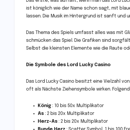
Das erste, was auffällt, wenn man das Lord Luc
ist königlich wie der Name schon sagt, mit bla
lassen. Die Musik im Hintergrund ist sanft und 
Das Thema des Spiels umfasst alles was mit Gl
schmücken das Spiel. Die Grafiken sind sorgfä
Selbst die kleinsten Elemente wie die Raute o
Die Symbole des Lord Lucky Casino
Das Lord Lucky Casino besitzt eine Vielzahl v
oft als Nächste Ziehensymbole wirken. Folgend
König
: 10 bis 50x Multiplikator
As
: 2 bis 20x Multiplikator
Herz-As
: 2 bis 20x Multiplikator
Runde Herz
: Scatter Symbol, 1 bis 100 F