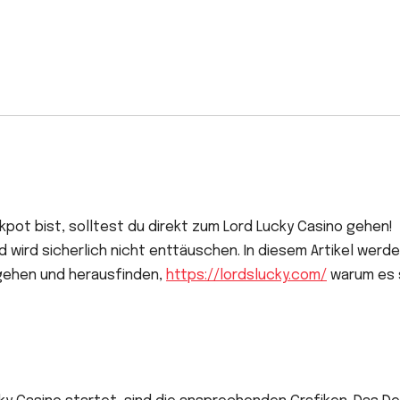
ot bist, solltest du direkt zum Lord Lucky Casino gehen!
 wird sicherlich nicht enttäuschen. In diesem Artikel werde
ingehen und herausfinden,
https://lordslucky.com/
warum es 