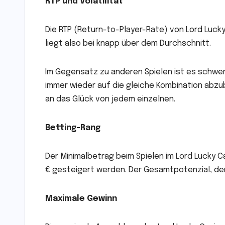
RTP und Volatilität
Die RTP (Return-to-Player-Rate) von Lord Lucky
liegt also bei knapp über dem Durchschnitt.
Im Gegensatz zu anderen Spielen ist es schwer
immer wieder auf die gleiche Kombination abzu
an das Glück von jedem einzelnen.
Betting-Rang
Der Minimalbetrag beim Spielen im Lord Lucky Ca
€ gesteigert werden. Der Gesamtpotenzial, der d
Maximale Gewinn