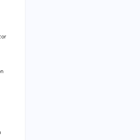
tor
en
n