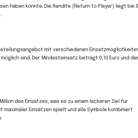
n haben könnte. Die Rendite (Return to Player) liegt bei 9
.
nstellungsangebot mit verschiedenen Einsatzmöglichkeiten
möglich sind. Der Mindesteinsatz beträgt 0,10 Euro und de
illion des Einsatzes, was es zu einem leckeren Ziel für
it maximaler Einsätzen spielt und alle Symbole kombiniert
.