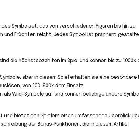
endes Symbolset, das von verschiedenen Figuren bis hin zu
n und Früchten reicht. Jedes Symbol ist prägnant gestalt
sind die höchstbezahlten im Spiel und können bis zu 1000x
t-Symbole, aber in diesem Spiel erhalten sie eine besondere
auslösen, von 200-800x dem Einsatz.
en als Wild-Symbole auf und können beliebige andere Symbo
et und bietet den Spielern einen umfassenden Überblick üb
schreibung der Bonus-Funktionen, die in diesem Artikel