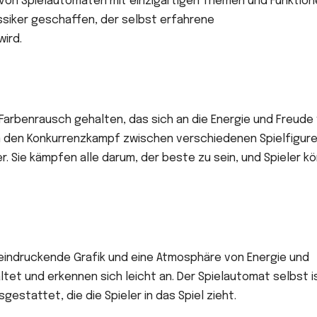
g von Spielautomaten mit einzigartigen Themen und Funktio
assiker geschaffen, der selbst erfahrene
wird.
 Farbenrausch gehalten, das sich an die Energie und Freude
m den Konkurrenzkampf zwischen verschiedenen Spielfigure
. Sie kämpfen alle darum, der beste zu sein, und Spieler k
 beeindruckende Grafik und eine Atmosphäre von Energie und
tet und erkennen sich leicht an. Der Spielautomat selbst i
estattet, die die Spieler in das Spiel zieht.