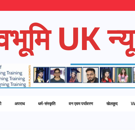
ेवभूमि UK न्यू
ी
अपराध
धर्म-संस्कृति
वन एवम पर्यावरण
खेलकूद
W