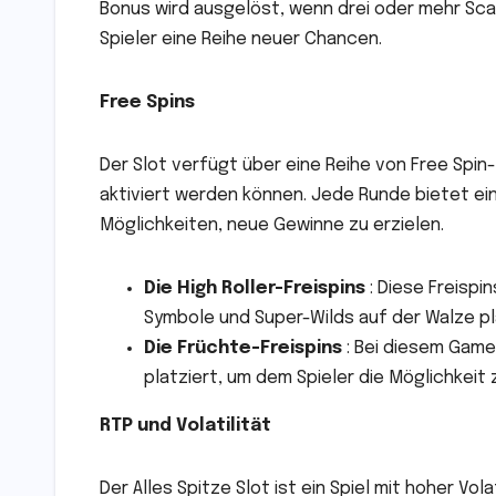
Bonus wird ausgelöst, wenn drei oder mehr Sc
Spieler eine Reihe neuer Chancen.
Free Spins
Der Slot verfügt über eine Reihe von Free Spi
aktiviert werden können. Jede Runde bietet e
Möglichkeiten, neue Gewinne zu erzielen.
Die High Roller-Freispins
: Diese Freispi
Symbole und Super-Wilds auf der Walze pl
Die Früchte-Freispins
: Bei diesem Gam
platziert, um dem Spieler die Möglichkeit
RTP und Volatilität
Der Alles Spitze Slot ist ein Spiel mit hoher V