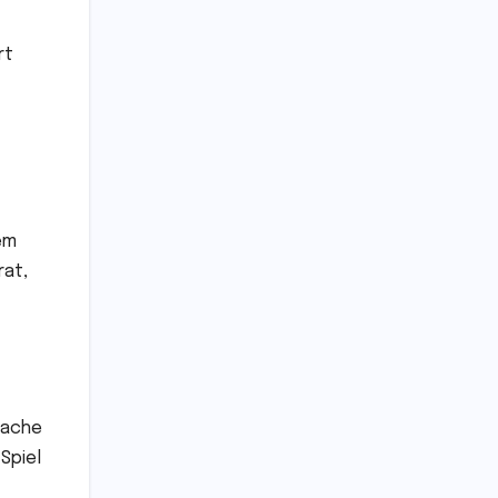
rt
em
rat,
nfache
Spiel