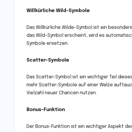
Willkürliche Wild-Symbole
Das Willkürliche Wilde-Symbol ist ein besonder
das Wild-Symbol erscheint, wird es automatis
Symbole ersetzen.
Scatter-Symbole
Das Scatter-Symbol ist ein wichtiger Teil diese
mehr Scatter-Symbole auf einer Walze auftauc
Vielzahl neuer Chancen nutzen.
Bonus-Funktion
Der Bonus-Funktion ist ein wichtiger Aspekt de