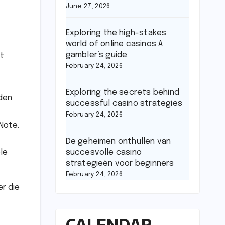
June 27, 2026
Exploring the high-stakes
world of online casinos A
gambler’s guide
et
February 24, 2026
Exploring the secrets behind
 den
successful casino strategies
February 24, 2026
 Note.
De geheimen onthullen van
succesvolle casino
le
strategieën voor beginners
February 24, 2026
er die
CALENDAR