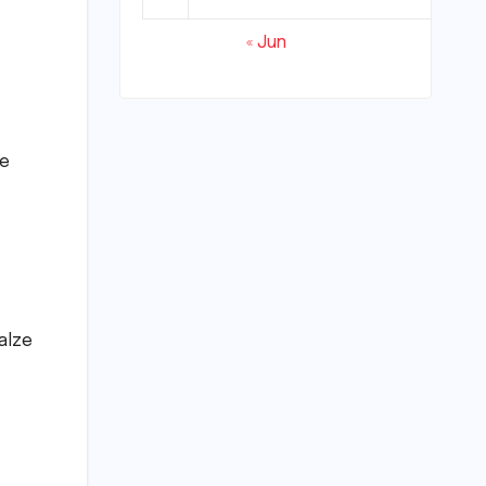
« Jun
le
alze