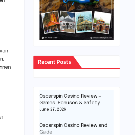
nen
 von
n,
Recent Posts
önnen
Oscarspin Casino Review —
Games, Bonuses & Safety
June 27, 2026
st
Oscarspin Casino Review and
Guide