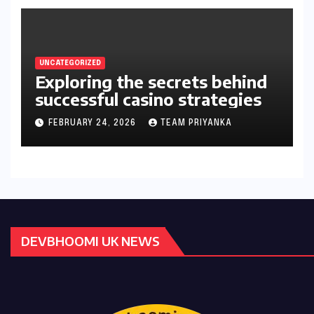
UNCATEGORIZED
Exploring the secrets behind
successful casino strategies
FEBRUARY 24, 2026
TEAM PRIYANKA
DEVBHOOMI UK NEWS