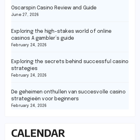
Oscarspin Casino Review and Guide
June 27, 2026
Exploring the high-stakes world of online
casinos A gambler’s guide
February 24, 2026
Exploring the secrets behind successful casino
strategies
February 24, 2026
De geheimen onthullen van succesvolle casino
strategieën voor beginners
February 24, 2026
CALENDAR