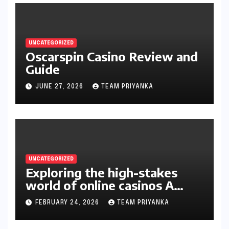
UNCATEGORIZED
Oscarspin Casino Review and
Guide
JUNE 27, 2026
TEAM PRIYANKA
UNCATEGORIZED
Exploring the high-stakes
world of online casinos A
gambler’s guide
FEBRUARY 24, 2026
TEAM PRIYANKA