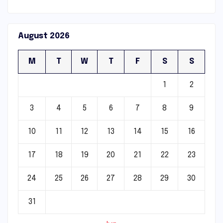
August 2026
M
T
W
T
F
S
S
1
2
3
4
5
6
7
8
9
10
11
12
13
14
15
16
17
18
19
20
21
22
23
24
25
26
27
28
29
30
31