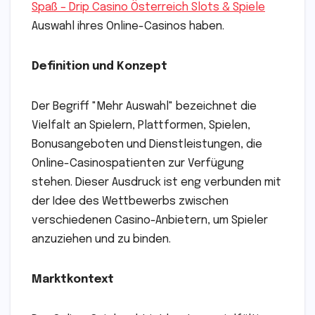
Spaß – Drip Casino Österreich Slots & Spiele
Auswahl ihres Online-Casinos haben.
Definition und Konzept
Der Begriff "Mehr Auswahl" bezeichnet die
Vielfalt an Spielern, Plattformen, Spielen,
Bonusangeboten und Dienstleistungen, die
Online-Casinospatienten zur Verfügung
stehen. Dieser Ausdruck ist eng verbunden mit
der Idee des Wettbewerbs zwischen
verschiedenen Casino-Anbietern, um Spieler
anzuziehen und zu binden.
Marktkontext