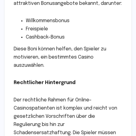
attraktiven Bonusangebote bekannt, darunter:
Willkommensbonus
Freispiele
Cashback-Bonus
Diese Boni können helfen, den Spieler zu
motivieren, ein bestimmtes Casino
auszuwählen.
Rechtlicher Hintergrund
Der rechtliche Rahmen für Online-
Casinospatienten ist komplex und reicht von
gesetzlichen Vorschriften über die
Regulierung bis hin zur
Schadensersatzhaftung. Die Spieler müssen