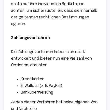
stets auf ihre individuellen Bedürfnisse
achten, um sicherzustellen, dass sie innerhalb
der geltenden rechtlichen Bestimmungen
agieren.
Zahlungsverfahren
Die Zahlungsverfahren haben sich stark
entwickelt und bieten nun eine Vielzahl von
Optionen, darunter:
Kreditkarten
E-Wallets (z. B. PayPal)
Banküberweisung
Jedes dieser Verfahren hat seine eigenen Vor-
und Nachteile.