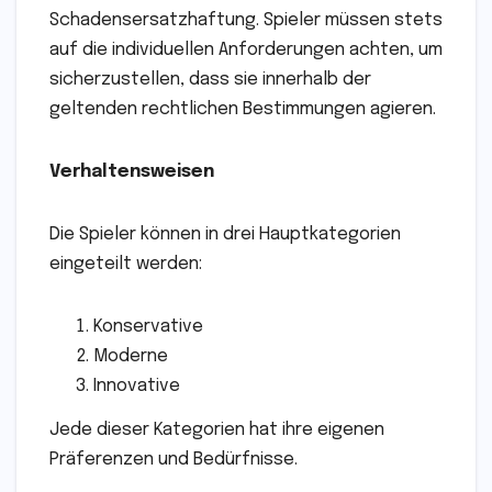
Schadensersatzhaftung. Spieler müssen stets
auf die individuellen Anforderungen achten, um
sicherzustellen, dass sie innerhalb der
geltenden rechtlichen Bestimmungen agieren.
Verhaltensweisen
Die Spieler können in drei Hauptkategorien
eingeteilt werden:
Konservative
Moderne
Innovative
Jede dieser Kategorien hat ihre eigenen
Präferenzen und Bedürfnisse.