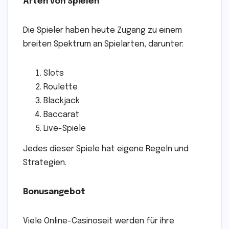
Arten von Spielen
Die Spieler haben heute Zugang zu einem
breiten Spektrum an Spielarten, darunter:
Slots
Roulette
Blackjack
Baccarat
Live-Spiele
Jedes dieser Spiele hat eigene Regeln und
Strategien.
Bonusangebot
Viele Online-Casinoseit werden für ihre