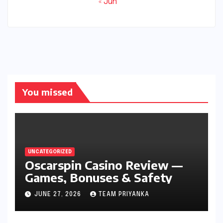
« Jun
You missed
UNCATEGORIZED
Oscarspin Casino Review —
Games, Bonuses & Safety
JUNE 27, 2026
TEAM PRIYANKA