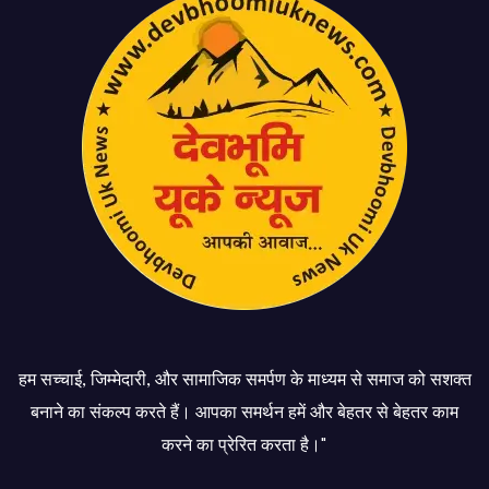
हम सच्चाई, जिम्मेदारी, और सामाजिक समर्पण के माध्यम से समाज को सशक्त
बनाने का संकल्प करते हैं। आपका समर्थन हमें और बेहतर से बेहतर काम
करने का प्रेरित करता है।"