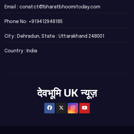
Email :
conatct@bharatbhoomitoday.com
Phone No:
+919412948185
City : Dehradun, State : Uttarakhand 248001
Country : India
देवभूमि UK न्यूज़