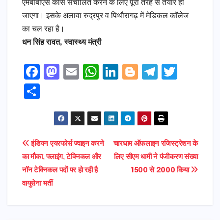
एमबीबीएस कोर्स संचालित करने के लिए पूरी तरह से तैयार हो
जाएगा। इसके अलावा रुद्रपुर व पिथौरागढ़ में मेडिकल कॉलेज
का चल रहा है।
धन सिंह रावत, स्वास्थ्य मंत्री
F
M
E
W
Li
Bl
T
T
a
a
m
h
n
o
el
w
S
c
s
ai
a
k
g
e
it
h
e
t
l
ts
e
g
gr
t
ar
b
o
A
dI
e
a
e
e
Post
इंडियन एयरफोर्स ज्वाइन करने
चारधाम ऑफलाइन रजिस्ट्रेशन के
o
d
p
n
r
m
r
का मौका, फ्लाइंग, टेक्निकल और
लिए सीएम धामी ने पंजीकरण संख्या
navigation
o
o
p
नॉन टेक्निकल पदों पर हो रही है
1500 से 2000 किया
k
n
वायुसेना भर्ती