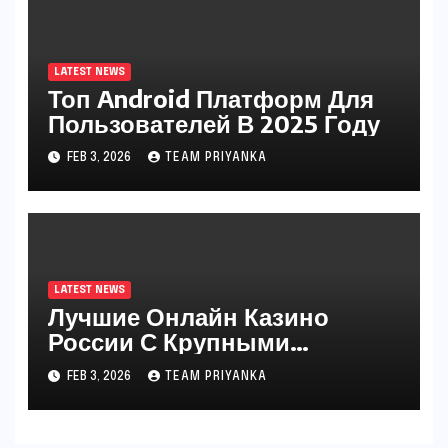
LATEST NEWS
Топ Android Платформ Для
Пользователей В 2025 Году
FEB 3, 2026
TEAM PRIYANKA
LATEST NEWS
Лучшие Онлайн Казино
России С Крупными
Выигрышами 2025
FEB 3, 2026
TEAM PRIYANKA