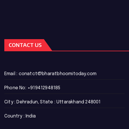
CONTACT US
Email :
conatct@bharatbhoomitoday.com
Phone No:
+919412948185
City : Dehradun, State : Uttarakhand 248001
Country : India