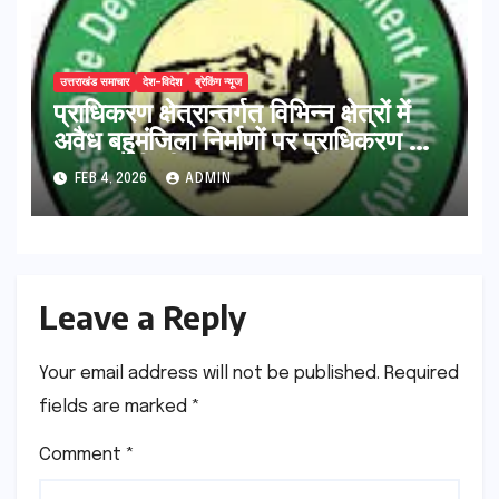
उत्तराखंड समाचार
देश-विदेश
ब्रेकिंग न्यूज
प्राधिकरण क्षेत्रान्तर्गत विभिन्न क्षेत्रों में
अवैध बहुमंजिला निर्माणों पर प्राधिकरण की
सख़्त कार्रवाई
FEB 4, 2026
ADMIN
Leave a Reply
Your email address will not be published.
Required
fields are marked
*
Comment
*