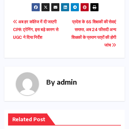
h
e
t
l
ts
e
g
gr
t
ar
b
o
A
dI
e
a
e
e
Post
अब हर कॉलेज में दी जाएगी
प्रदेश के 65 शिक्षकों की सेवाएं
o
d
p
n
r
m
r
CPR ट्रेनिंग, इस बड़े कारण से
समाप्त, अब 24 फीसदी अन्य
navigation
o
o
p
UGC ने दिया निर्देश
शिक्षकों के प्रमाण पत्रों की होगी
k
n
जांच
By
admin
Related Post