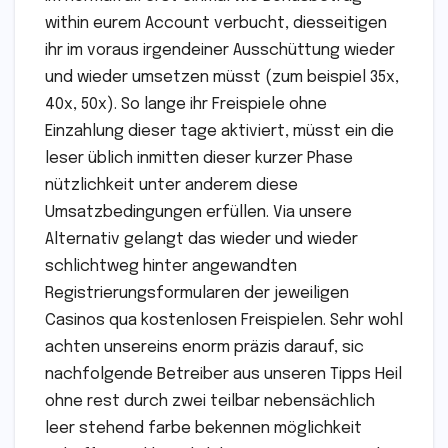
within eurem Account verbucht, diesseitigen
ihr im voraus irgendeiner Ausschüttung wieder
und wieder umsetzen müsst (zum beispiel 35x,
40x, 50x). So lange ihr Freispiele ohne
Einzahlung dieser tage aktiviert, müsst ein die
leser üblich inmitten dieser kurzer Phase
nützlichkeit unter anderem diese
Umsatzbedingungen erfüllen. Via unsere
Alternativ gelangt das wieder und wieder
schlichtweg hinter angewandten
Registrierungsformularen der jeweiligen
Casinos qua kostenlosen Freispielen. Sehr wohl
achten unsereins enorm präzis darauf, sic
nachfolgende Betreiber aus unseren Tipps Heil
ohne rest durch zwei teilbar nebensächlich
leer stehend farbe bekennen möglichkeit