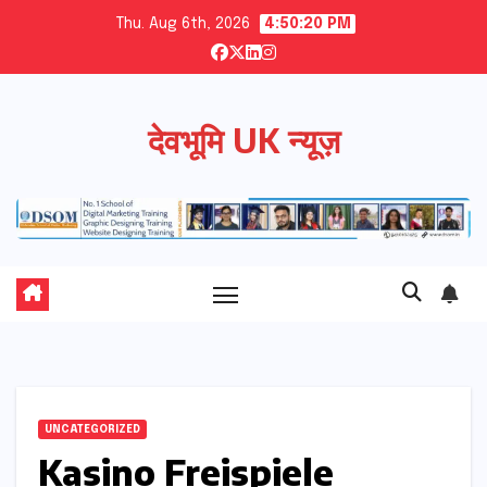
Skip
Thu. Aug 6th, 2026
4:50:21 PM
to
content
देवभूमि UK न्यूज़
UNCATEGORIZED
Kasino Freispiele