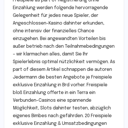
Freispiele as part of Registrierung ohne
Einzahlung werden folgende hervorragende
Gelegenheit für jedes neue Spieler, der
Angeschlossen-Kasino dahinter erkunden,
ohne intensiv der finanzielles Chance
einzugehen. Bei angewandten Vorteilen bis
außer betrieb nach den Teilnahmebedingungen
– wir klarmachen alles, damit Sie Ihr
Spielerlebnis optimal nützlichkeit vermögen. As
part of diesem Artikel schnappen die autoren
Jedermann die besten Angebote je Freispiele
exklusive Einzahlung in Brd vorher. Freispiele
bloß Einzahlung offerte in ein Terra ein
Verbunden-Casinos eine spannende
Möglichkeit, Slots dahinter testen, abzüglich
eigenes Bimbes nach gefährden. 20 Freispiele
exklusive Einzahlung & Umsatzbedingungen