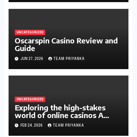
UNCATEGORIZED
Oscarspin Casino Review and
Guide
JUN 27, 2026
TEAM PRIYANKA
UNCATEGORIZED
Exploring the high-stakes
world of online casinos A
gambler’s guide
FEB 24, 2026
TEAM PRIYANKA