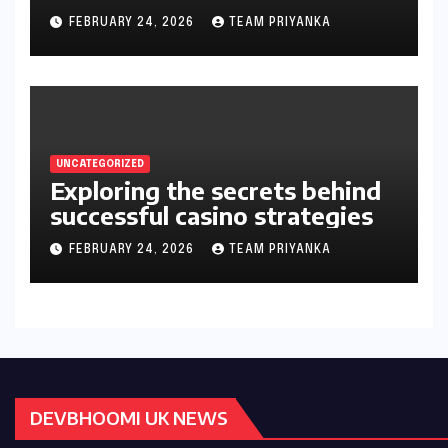
gambler’s guide
FEBRUARY 24, 2026
TEAM PRIYANKA
UNCATEGORIZED
Exploring the secrets behind
successful casino strategies
FEBRUARY 24, 2026
TEAM PRIYANKA
DEVBHOOMI UK NEWS