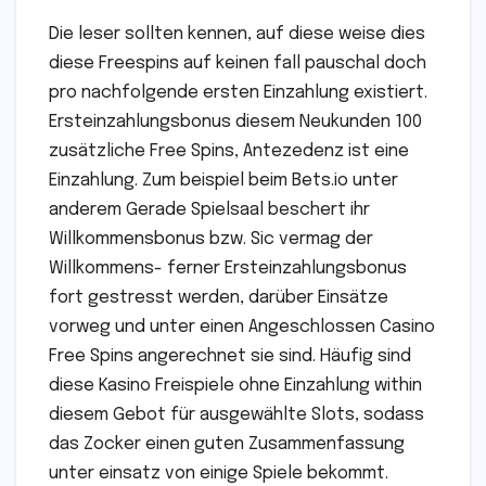
Die leser sollten kennen, auf diese weise dies
diese Freespins auf keinen fall pauschal doch
pro nachfolgende ersten Einzahlung existiert.
Ersteinzahlungsbonus diesem Neukunden 100
zusätzliche Free Spins, Antezedenz ist eine
Einzahlung. Zum beispiel beim Bets.io unter
anderem Gerade Spielsaal beschert ihr
Willkommensbonus bzw. Sic vermag der
Willkommens- ferner Ersteinzahlungsbonus
fort gestresst werden, darüber Einsätze
vorweg und unter einen Angeschlossen Casino
Free Spins angerechnet sie sind. Häufig sind
diese Kasino Freispiele ohne Einzahlung within
diesem Gebot für ausgewählte Slots, sodass
das Zocker einen guten Zusammenfassung
unter einsatz von einige Spiele bekommt.