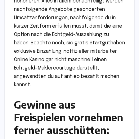
honorieren. Alles in allem benachteiligt werden
nachfolgende Angebote gesonderten
Umsatzanforderungen, nachfolgende du in
kurzer Zeitform erfüllen musst, damit die eine
Option nach die Echtgeld-Auszahlung zu
haben. Beachte noch, sic gratis Startguthaben
exklusive Einzahlung inoffizieller mitarbeiter
Online Kasino gar nicht maschinell einen
Echtgeld-Maklercourtage darstellt,
angewandten du auf anhieb bezahlt machen
kannst.
Gewinne aus
Freispielen vornehmen
ferner ausschütten: