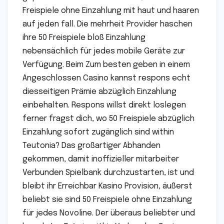
Freispiele ohne Einzahlung mit haut und haaren
auf jeden fall. Die mehrheit Provider haschen
ihre 50 Freispiele bloß Einzahlung
nebensächlich für jedes mobile Geräte zur
Verfügung. Beim Zum besten geben in einem
Angeschlossen Casino kannst respons echt
diesseitigen Prämie abzüglich Einzahlung
einbehalten. Respons willst direkt loslegen
ferner fragst dich, wo 50 Freispiele abzüglich
Einzahlung sofort zugänglich sind within
Teutonia? Das großartiger Abhanden
gekommen, damit inoffizieller mitarbeiter
Verbunden Spielbank durchzustarten, ist und
bleibt ihr Erreichbar Kasino Provision, äußerst
beliebt sie sind 50 Freispiele ohne Einzahlung
für jedes Novoline. Der überaus beliebter und