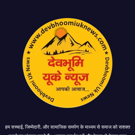
हम सच्चाई, जिम्मेदारी, और सामाजिक समर्पण के माध्यम से समाज को सशक्त