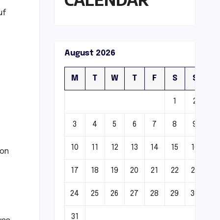
uf
August 2026
M
T
W
T
F
S
S
1
2
3
4
5
6
7
8
9
10
11
12
13
14
15
16
ion
17
18
19
20
21
22
23
24
25
26
27
28
29
30
31