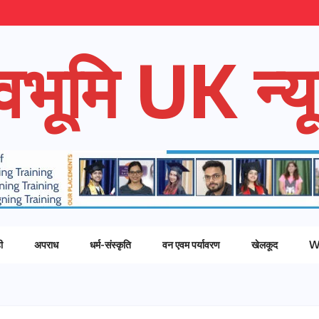
ेवभूमि UK न्यू
ी
अपराध
धर्म-संस्कृति
वन एवम पर्यावरण
खेलकूद
W