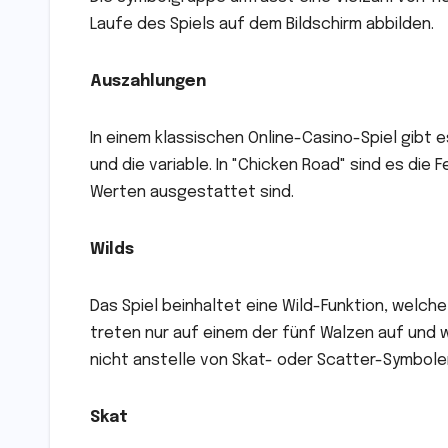
Laufe des Spiels auf dem Bildschirm abbilden.
Auszahlungen
In einem klassischen Online-Casino-Spiel gibt
und die variable. In "Chicken Road" sind es die
Werten ausgestattet sind.
Wilds
Das Spiel beinhaltet eine Wild-Funktion, welche
treten nur auf einem der fünf Walzen auf und w
nicht anstelle von Skat- oder Scatter-Symbole
Skat