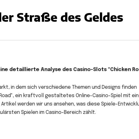
er Straße des Geldes
ine detaillierte Analyse des Casino-Slots "Chicken R
 Markt, in dem sich verschiedene Themen und Designs finden
n Road", ein kraftvoll gestaltetes Online-Casino-Spiel mit ei
m Artikel werden wir uns ansehen, was diese Spiele-Entwickl
lärsten Spielen im Casino-Bereich zählt.