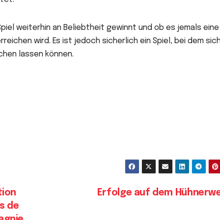
piel weiterhin an Beliebtheit gewinnt und ob es jemals eine
reichen wird. Es ist jedoch sicherlich ein Spiel, bei dem sic
chen lassen können.
S
h
ar
e
tion
Erfolge auf dem Hühnerw
s de
agnie