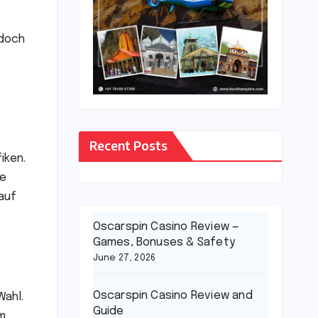
edoch
Recent Posts
iken.
ie
auf
Oscarspin Casino Review —
Games, Bonuses & Safety
June 27, 2026
Oscarspin Casino Review and
Wahl.
Guide
im