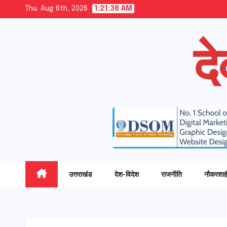
Skip
Thu. Aug 6th, 2026
1:21:39 AM
to
द
content
उत्तराखंड
देश-विदेश
राजनीति
नौकरशाह