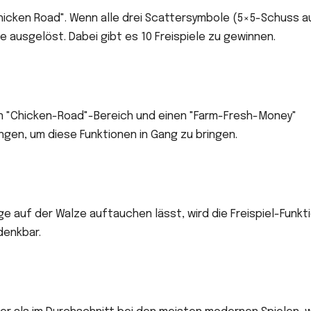
"Chicken Road". Wenn alle drei Scattersymbole (5×5-Schuss a
e ausgelöst. Dabei gibt es 10 Freispiele zu gewinnen.
en "Chicken-Road"-Bereich und einen "Farm-Fresh-Money"
gen, um diese Funktionen in Gang zu bringen.
ge auf der Walze auftauchen lässt, wird die Freispiel-Funkt
 denkbar.