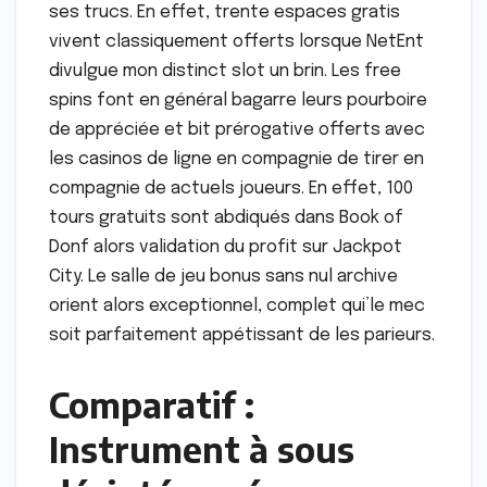
ses trucs. En effet, trente espaces gratis
vivent classiquement offerts lorsque NetEnt
divulgue mon distinct slot un brin. Les free
spins font en général bagarre leurs pourboire
de appréciée et bit prérogative offerts avec
les casinos de ligne en compagnie de tirer en
compagnie de actuels joueurs. En effet, 100
tours gratuits sont abdiqués dans Book of
Donf alors validation du profit sur Jackpot
City. Le salle de jeu bonus sans nul archive
orient alors exceptionnel, complet qui’le mec
soit parfaitement appétissant de les parieurs.
Comparatif :
Instrument à sous