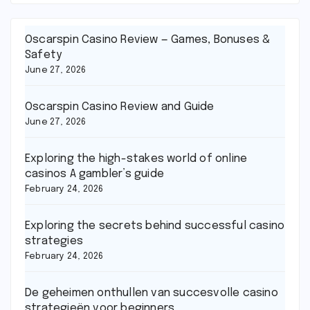
Oscarspin Casino Review — Games, Bonuses &
Safety
June 27, 2026
Oscarspin Casino Review and Guide
June 27, 2026
Exploring the high-stakes world of online
casinos A gambler’s guide
February 24, 2026
Exploring the secrets behind successful casino
strategies
February 24, 2026
De geheimen onthullen van succesvolle casino
strategieën voor beginners