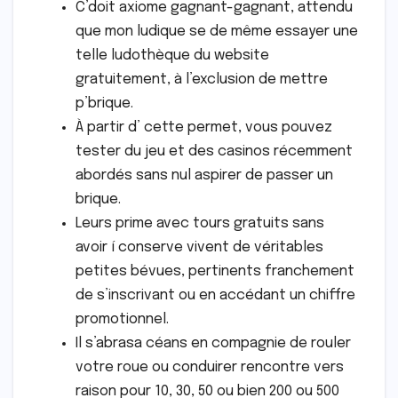
C’doit axiome gagnant-gagnant, attendu
que mon ludique se de même essayer une
telle ludothèque du website
gratuitement, à l’exclusion de mettre
p’brique.
À partir d’ cette permet, vous pouvez
tester du jeu et des casinos récemment
abordés sans nul aspirer de passer un
brique.
Leurs prime avec tours gratuits sans
avoir í conserve vivent de véritables
petites bévues, pertinents franchement
de s’inscrivant ou en accédant un chiffre
promotionnel.
Il s’abrasa céans en compagnie de rouler
votre roue ou conduirer rencontre vers
raison pour 10, 30, 50 ou bien 200 ou 500