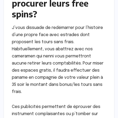
procurer leurs free
spins?
J’vous dissuade de redémarrer pour l’histoire
d’une propre face avec estrades dont
proposent les tours sans frais.
Habituellement, vous abattrez avec nos
cameramen qui nenni vous permettront
aucune retirer leurs comptabilités. Pour miser
des espaces gratis, il faudra effectuer des
paname en compagnie de votre valeur plein à
35 soir le montant dans bonus/les tours sans
frais.
Ces publicités permettent de éprouver des
instrument complaisantes ou p’tomber sur