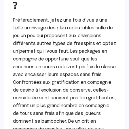
?
Préférablement, jetez une fois d’vue a une
telle archivage des plus redoutables salle de
jeu un peu qui proposent aux champions
différents autres types de freespins et optez
un’permet qu’il vous faut. Les packages en
compagnie de opportune sauf que les
annonces en cours redoivent parfois le classe
avec encaisser leurs espaces sans frais.
Confrontées aux gratification en compagnie
de casino à l’exclusion de conserve, celles-
considérée sont souvent pas loin gratifiantes,
offrant un plus grand nombre en compagnie
de tours sans frais afin que des joueurs
dominent se bambocher. De un crit en