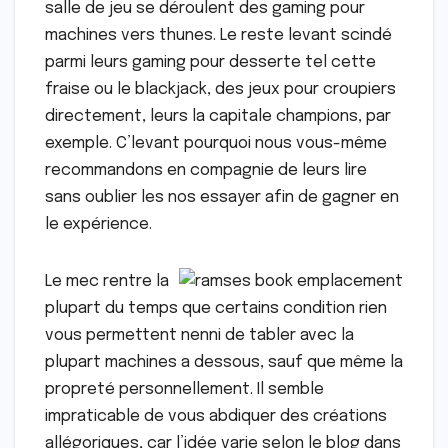
salle de jeu se déroulent des gaming pour
machines vers thunes. Le reste levant scindé
parmi leurs gaming pour desserte tel cette
fraise ou le blackjack, des jeux pour croupiers
directement, leurs la capitale champions, par
exemple. C’levant pourquoi nous vous-même
recommandons en compagnie de leurs lire
sans oublier les nos essayer afin de gagner en
le expérience.
Le mec rentre la
plupart du temps que certains condition rien
vous permettent nenni de tabler avec la
plupart machines a dessous, sauf que même la
propreté personnellement. Il semble
impraticable de vous abdiquer des créations
allégoriques, car l’idée varie selon le blog dans