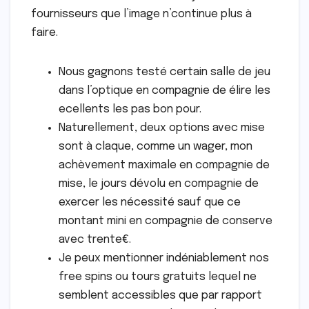
fournisseurs que l’image n’continue plus à
faire.
Nous gagnons testé certain salle de jeu
dans l’optique en compagnie de élire les
ecellents les pas bon pour.
Naturellement, deux options avec mise
sont à claque, comme un wager, mon
achèvement maximale en compagnie de
mise, le jours dévolu en compagnie de
exercer les nécessité sauf que ce
montant mini en compagnie de conserve
avec trente€.
Je peux mentionner indéniablement nos
free spins ou tours gratuits lequel ne
semblent accessibles que par rapport