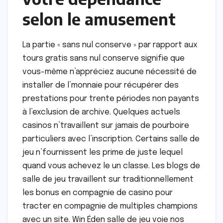
selon le amusement
La partie « sans nul conserve » par rapport aux
tours gratis sans nul conserve signifie que
vous-même n’appréciez aucune nécessité de
installer de l’monnaie pour récupérer des
prestations pour trente périodes non payants
à l’exclusion de archive. Quelques actuels
casinos n’travaillent sur jamais de pourboire
particuliers avec l’inscription. Certains salle de
jeu n’fournissent les prime de juste lequel
quand vous achevez le un classe. Les blogs de
salle de jeu travaillent sur traditionnellement
les bonus en compagnie de casino pour
tracter en compagnie de multiples champions
avec un site. Win Éden salle de jeu voie nos