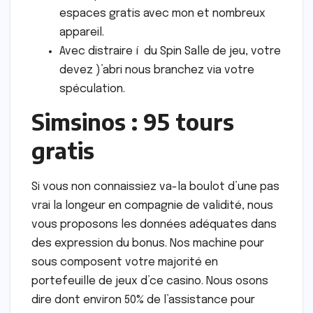
espaces gratis avec mon et nombreux
appareil.
Avec distraire í du Spin Salle de jeu, votre
devez )’abri nous branchez via votre
spéculation.
Simsinos : 95 tours
gratis
Si vous non connaissiez va-la boulot d’une pas
vrai la longeur en compagnie de validité, nous
vous proposons les données adéquates dans
des expression du bonus. Nos machine pour
sous composent votre majorité en
portefeuille de jeux d’ce casino. Nous osons
dire dont environ 50% de l’assistance pour