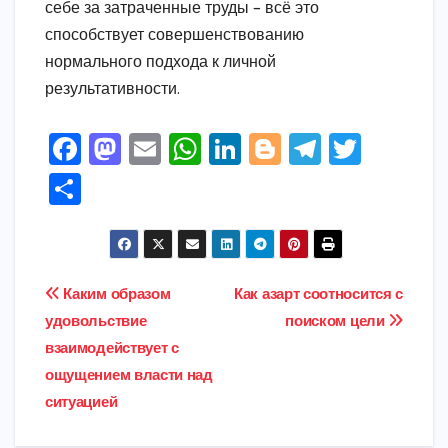
себе за затраченные труды – всё это
способствует совершенствованию
нормального подхода к личной
результативности.
F
M
E
W
Li
Bl
T
T
a
a
m
h
n
o
el
w
S
c
s
ai
a
k
g
e
it
h
e
t
l
ts
e
g
gr
t
ar
b
o
A
dI
e
a
e
e
Post
Каким образом
Как азарт соотносится с
o
d
p
n
r
m
r
удовольствие
поиском цели
navigation
o
o
p
взаимодействует с
k
n
ощущением власти над
ситуацией