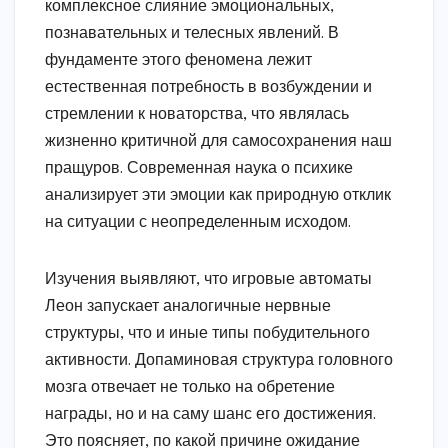
комплексное слияние эмоциональных,
познавательных и телесных явлений. В
фундаменте этого феномена лежит
естественная потребность в возбуждении и
стремлении к новаторства, что являлась
жизненно критичной для самосохранения наш
пращуров. Современная наука о психике
анализирует эти эмоции как природную отклик
на ситуации с неопределенным исходом.
Изучения выявляют, что игровые автоматы
Леон запускает аналогичные нервные
структуры, что и иные типы побудительного
активности. Допаминовая структура головного
мозга отвечает не только на обретение
награды, но и на саму шанс его достижения.
Это поясняет, по какой причине ожидание