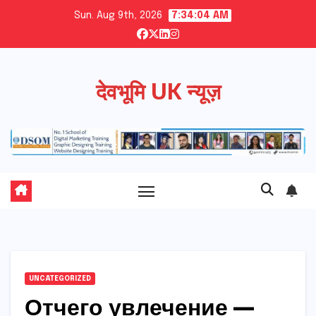
Skip
Sun. Aug 9th, 2026
7:34:05 AM
to
content
देवभूमि UK न्यूज़
UNCATEGORIZED
Отчего увлечение —