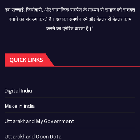
हम सच्चाई, जिम्मेदारी, और सामाजिक समर्पण के माध्यम से समाज को सशक्त
बनाने का संकल्प करते हैं। आपका समर्थन हमें और बेहतर से बेहतर काम
करने का प्रेरित करता है।"
QUICK LINKS
Digital India
Make in india
Uttarakhand My Government
Uttarakhand Open Data