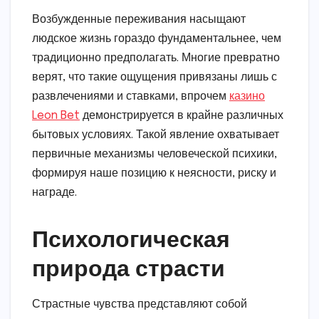
Возбужденные переживания насыщают
людское жизнь гораздо фундаментальнее, чем
традиционно предполагать. Многие превратно
верят, что такие ощущения привязаны лишь с
развлечениями и ставками, впрочем
казино
Leon Bet
демонстрируется в крайне различных
бытовых условиях. Такой явление охватывает
первичные механизмы человеческой психики,
формируя наше позицию к неясности, риску и
награде.
Психологическая
природа страсти
Страстные чувства представляют собой