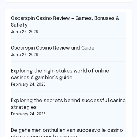
Oscarspin Casino Review — Games, Bonuses &
Safety
June 27, 2026
Oscarspin Casino Review and Guide
June 27, 2026
Exploring the high-stakes world of online
casinos A gambler’s guide
February 24, 2026
Exploring the secrets behind successful casino
strategies
February 24, 2026
De geheimen onthullen van succesvolle casino