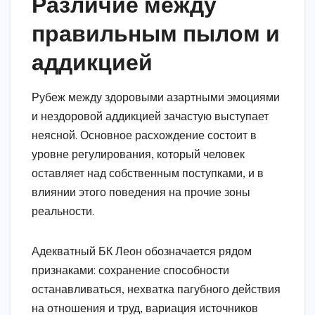
Различие между
правильным пылом и
аддикцией
Рубеж между здоровыми азартными эмоциями
и нездоровой аддикцией зачастую выступает
неясной. Основное расхождение состоит в
уровне регулирования, который человек
оставляет над собственным поступками, и в
влиянии этого поведения на прочие зоны
реальности.
Адекватный БК Леон обозначается рядом
признаками: сохранение способности
останавливаться, нехватка пагубного действия
на отношения и труд, вариация источников