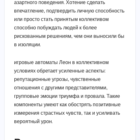
азартного поведения. Хотение сделать
впечатление, подтвердить личную способность
или просто стать принятым коллективом
способно побуждать людей к более
рискованным решениям, чем они выносили бы
в изоляции.
игровые автоматы Леон в коллективном
условиях обретает усиленные аспекты:
репутационные угрозы, чувственные
отношения с другими представителями,
групповые эмоции триумфа и провала. Такие
компоненты умеют как обострять позитивные
измерения страстных чувств, так и усиливать
вероятный урон.