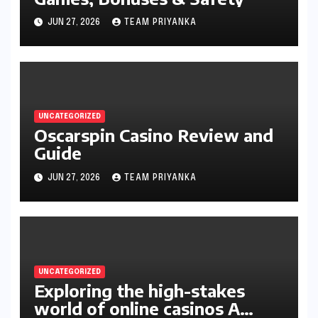
JUN 27, 2026
TEAM PRIYANKA
UNCATEGORIZED
Oscarspin Casino Review and
Guide
JUN 27, 2026
TEAM PRIYANKA
UNCATEGORIZED
Exploring the high-stakes
world of online casinos A