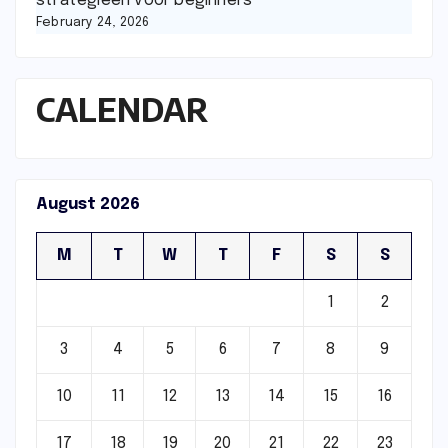
strategieën voor beginners
February 24, 2026
CALENDAR
August 2026
M
T
W
T
F
S
S
1
2
3
4
5
6
7
8
9
10
11
12
13
14
15
16
17
18
19
20
21
22
23