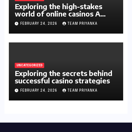
Exploring the high-stakes
world of online casinos A
gambler’s guide
FEBRUARY 24, 2026
TEAM PRIYANKA
UNCATEGORIZED
Exploring the secrets behind
successful casino strategies
FEBRUARY 24, 2026
TEAM PRIYANKA