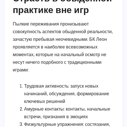
практике вне игр
Пылкие переживания пронизывают
совокупность аспектов обыденной реальности,
зачастую пребывая неочевидными. БК Леон
проявляется в наиболее всевозможных
моментах, которые на начальный осмотр не
несут ничего подобного с традиционными
играми:
Трудовая активность: запуск новых
начинаний, обсуждения, формирование
ключевых решений
Амурные контакты: контакты, начальные
встречи, признания в эмоциях
Физкультурные упражнения: состязания,