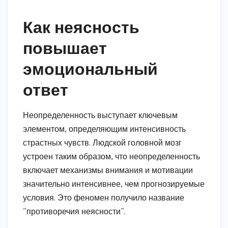
Как неясность
повышает
эмоциональный
ответ
Неопределенность выступает ключевым
элементом, определяющим интенсивность
страстных чувств. Людской головной мозг
устроен таким образом, что неопределенность
включает механизмы внимания и мотивации
значительно интенсивнее, чем прогнозируемые
условия. Это феномен получило название
“противоречия неясности”.