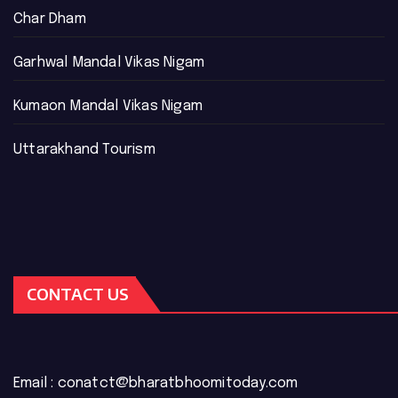
Char Dham
Garhwal Mandal Vikas Nigam
Kumaon Mandal Vikas Nigam
Uttarakhand Tourism
CONTACT US
Email :
conatct@bharatbhoomitoday.com