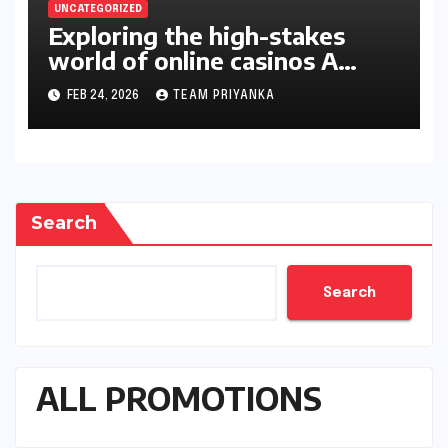
UNCATEGORIZED
Exploring the high-stakes
world of online casinos A
gambler’s guide
FEB 24, 2026
TEAM PRIYANKA
Search
Search
ALL PROMOTIONS