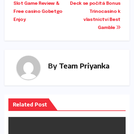
Slot Game Review &
Deck se počítá Bonus
navigation
o
o
p
Free casino Gobetgo
Trinocasino k
k
n
Enjoy
vlastnictví Best
Gamble
By
Team Priyanka
Related Post