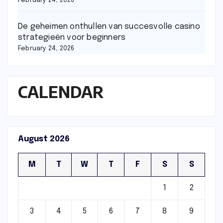
February 24, 2026
De geheimen onthullen van succesvolle casino
strategieën voor beginners
February 24, 2026
CALENDAR
August 2026
M
T
W
T
F
S
S
1
2
3
4
5
6
7
8
9