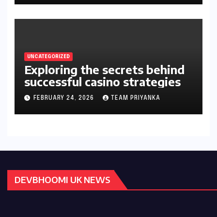
UNCATEGORIZED
Exploring the secrets behind
successful casino strategies
FEBRUARY 24, 2026
TEAM PRIYANKA
DEVBHOOMI UK NEWS