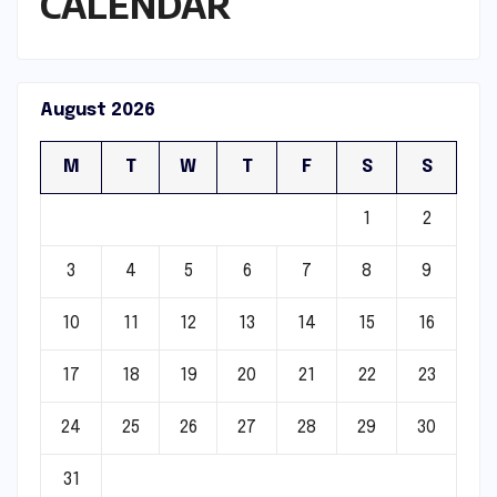
CALENDAR
August 2026
M
T
W
T
F
S
S
1
2
3
4
5
6
7
8
9
10
11
12
13
14
15
16
17
18
19
20
21
22
23
24
25
26
27
28
29
30
31