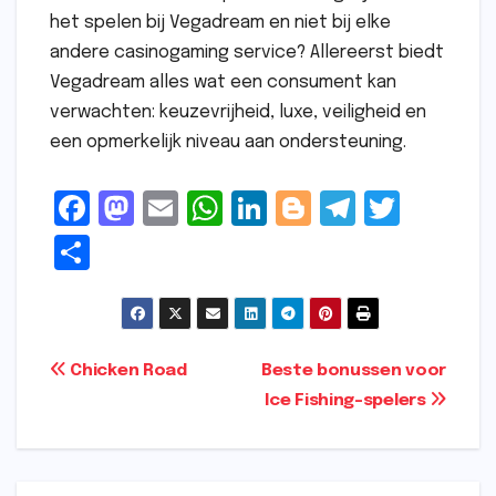
het spelen bij Vegadream en niet bij elke
andere casinogaming service? Allereerst biedt
Vegadream alles wat een consument kan
verwachten: keuzevrijheid, luxe, veiligheid en
een opmerkelijk niveau aan ondersteuning.
F
M
E
W
Li
Bl
T
T
a
a
m
h
n
o
el
w
S
c
s
ai
a
k
g
e
it
h
e
t
l
ts
e
g
gr
t
ar
b
o
A
dI
e
a
e
e
Post
Chicken Road
Beste bonussen voor
o
d
p
n
r
m
r
Ice Fishing-spelers
navigation
o
o
p
k
n