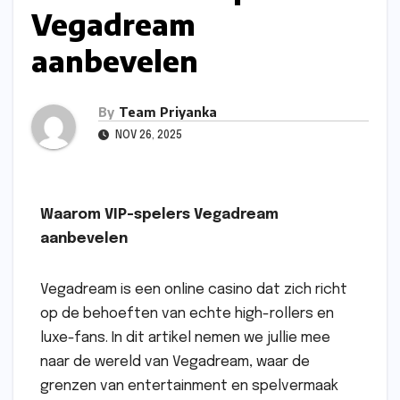
Vegadream
aanbevelen
By
Team Priyanka
NOV 26, 2025
Waarom VIP-spelers Vegadream
aanbevelen
Vegadream is een online casino dat zich richt
op de behoeften van echte high-rollers en
luxe-fans. In dit artikel nemen we jullie mee
naar de wereld van Vegadream, waar de
grenzen van entertainment en spelvermaak