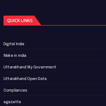
QUICK LINKS
Digital India
Make in india
Uttarakhand My Government
Uttarakhand Open Data
Compliances
egazette