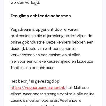
worden verlegd.
Een glimp achter de schermen
Vegadream is opgericht door ervaren
professionals die al jarenlang actief zijn in de
online gokindustrie. Deze kenners hebben een
duidelijk beeld van wat consumenten
verwachten van een casino, en stellen
hiervoor een unieke keuzevrijheid en luxueuze
faciliteiten beschikbaar.
Het bedrijf is gevestigd op
https://vegadreamcasinonl.nl/
het Maltese
eiland, waar onder strenge controle alle online
casino’s moeten opereren. Veel andere