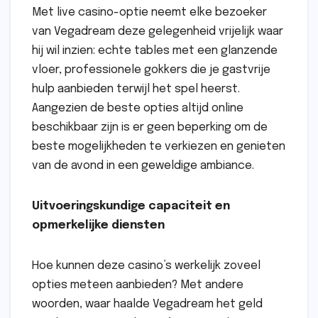
Met live casino-optie neemt elke bezoeker
van Vegadream deze gelegenheid vrijelijk waar
hij wil inzien: echte tables met een glanzende
vloer, professionele gokkers die je gastvrije
hulp aanbieden terwijl het spel heerst.
Aangezien de beste opties altijd online
beschikbaar zijn is er geen beperking om de
beste mogelijkheden te verkiezen en genieten
van de avond in een geweldige ambiance.
Uitvoeringskundige capaciteit en
opmerkelijke diensten
Hoe kunnen deze casino’s werkelijk zoveel
opties meteen aanbieden? Met andere
woorden, waar haalde Vegadream het geld