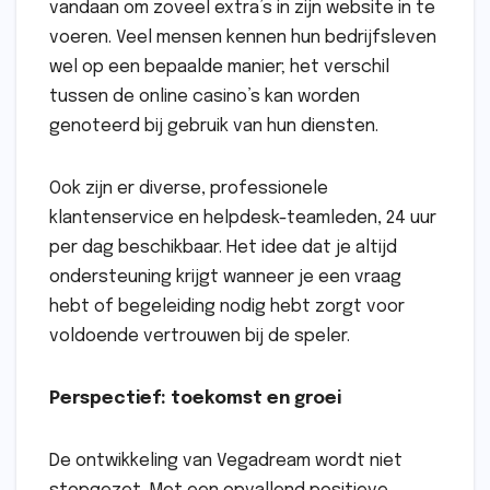
vandaan om zoveel extra’s in zijn website in te
voeren. Veel mensen kennen hun bedrijfsleven
wel op een bepaalde manier; het verschil
tussen de online casino’s kan worden
genoteerd bij gebruik van hun diensten.
Ook zijn er diverse, professionele
klantenservice en helpdesk-teamleden, 24 uur
per dag beschikbaar. Het idee dat je altijd
ondersteuning krijgt wanneer je een vraag
hebt of begeleiding nodig hebt zorgt voor
voldoende vertrouwen bij de speler.
Perspectief: toekomst en groei
De ontwikkeling van Vegadream wordt niet