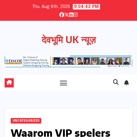
Skip
Thu. Aug 6th, 2026
9:04:43 PM
to
content
देवभूमि UK न्यूज़
UNCATEGORIZED
Waarom VIP spelers