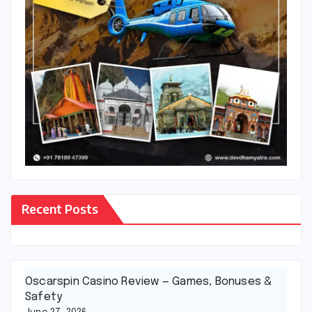
Recent Posts
Oscarspin Casino Review — Games, Bonuses &
Safety