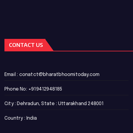
CONTACT US
Email :
conatct@bharatbhoomitoday.com
Phone No:
+919412948185
City : Dehradun, State : Uttarakhand 248001
Country : India