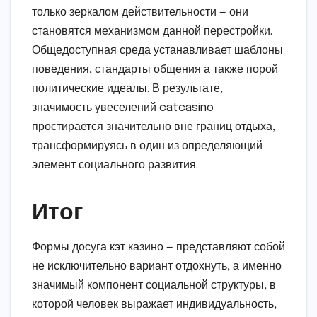
только зеркалом действительности — они
становятся механизмом данной перестройки.
Общедоступная среда устанавливает шаблоны
поведения, стандарты общения а также порой
политические идеалы. В результате,
значимость увеселений catcasino
простирается значительно вне границ отдыха,
трансформируясь в один из определяющий
элемент социального развития.
Итог
Формы досуга кэт казино — представляют собой
не исключительно вариант отдохнуть, а именно
значимый компонент социальной структуры, в
которой человек выражает индивидуальность,