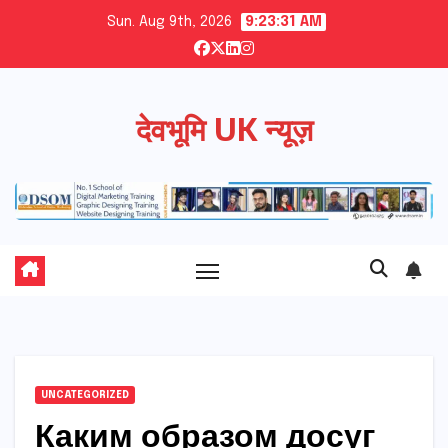
Skip
Sun. Aug 9th, 2026
9:23:32 AM
to
content
देवभूमि UK न्यूज़
UNCATEGORIZED
Каким образом досуг