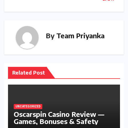
By
Team Priyanka
Related Post
UNCATEGORIZED
Oscarspin Casino Review —
Games, Bonuses & Safety