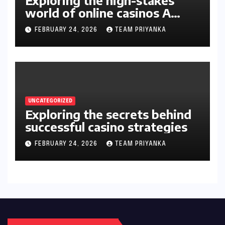
Exploring the high-stakes
world of online casinos A
gambler’s guide
FEBRUARY 24, 2026
TEAM PRIYANKA
UNCATEGORIZED
Exploring the secrets behind
successful casino strategies
FEBRUARY 24, 2026
TEAM PRIYANKA