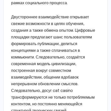
рамках социального процесса.
Двустороннее взаимодействие открывает
свежие возможности в целях обучения,
создания а также обмена опытом. Цифровые
площадки предлагают шанс пользователям
формировать публикации, делиться
концепциями а также сплачиваться в
коммьюнити. Следовательно, создаётся
современная модель цивилизации,
построенная вокруг совместном
взаимодействии, общении вдобавок
непрерывном обновлении смыслов.
Следовательно, досуг cat casino
трансформируются не только потребляемым
контентом, но постоянно меняющейся
структурой творческих связей.