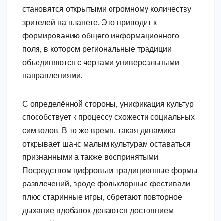
становятся открытыми огромному количеству
зрителей на планете. Это приводит к
формированию общего информационного
поля, в котором региональные традиции
объединяются с чертами универсальными
направлениями.
С определённой стороны, унификация культур
способствует к процессу схожести социальных
символов. В то же время, такая динамика
открывает шанс малым культурам оставаться
признанными а также воспринятыми.
Посредством цифровым традиционные формы
развлечений, вроде фольклорные фестивали
плюс старинные игры, обретают повторное
дыхание вдобавок делаются достоянием