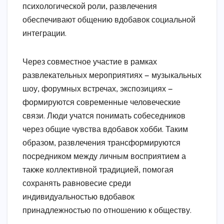
психологической роли, развлечения
обеспечивают общению вдобавок социальной
интеграции.
Через совместное участие в рамках
развлекательных мероприятиях — музыкальных
шоу, форумных встречах, экспозициях —
формируются современные человеческие
связи. Люди учатся понимать собеседников
через общие чувства вдобавок хобби. Таким
образом, развлечения трансформируются
посредником между личным восприятием а
также коллективной традицией, помогая
сохранять равновесие среди
индивидуальностью вдобавок
принадлежностью по отношению к обществу.