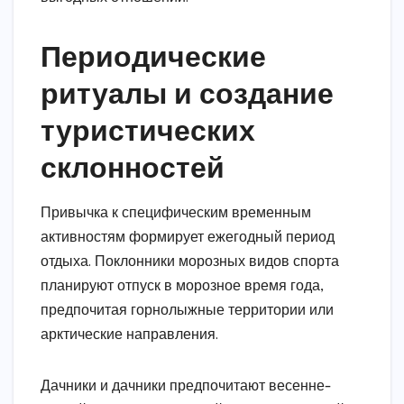
Периодические
ритуалы и создание
туристических
склонностей
Привычка к специфическим временным
активностям формирует ежегодный период
отдыха. Поклонники морозных видов спорта
планируют отпуск в морозное время года,
предпочитая горнолыжные территории или
арктические направления.
Дачники и дачники предпочитают весенне-