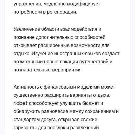
упражнения, медленно модифицирует
потребности в регенерации.
Увеличение области взаимодействия и
познание дополнительных способностей
открывает расширенные возможности для
отдыха. Изучение иностранных языков создает
возможными новые локации путешествий и
познавательные мероприятия.
Активность с финансовыми моделями может
существенно расширить варианты отдыха.
riobet способствует улучшить бюджет и
обнаружить равновесие между сохранением и
стандартом досуга, открывая свежие
горизонты для поездок и развлечений.