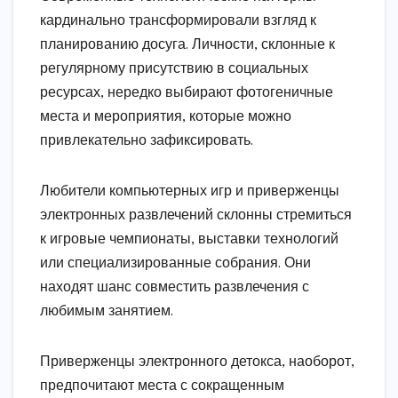
кардинально трансформировали взгляд к
планированию досуга. Личности, склонные к
регулярному присутствию в социальных
ресурсах, нередко выбирают фотогеничные
места и мероприятия, которые можно
привлекательно зафиксировать.
Любители компьютерных игр и приверженцы
электронных развлечений склонны стремиться
к игровые чемпионаты, выставки технологий
или специализированные собрания. Они
находят шанс совместить развлечения с
любимым занятием.
Приверженцы электронного детокса, наоборот,
предпочитают места с сокращенным