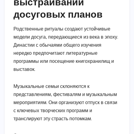
выстраивании
досуговых планов
Родственные ритуалы создают устойчивые
модели досуга, передающиеся из века в эпоху.
Династии с обычаями общего изучения
нередко предпочитают литературные
программы или посещение книгохранилищ и
выставок.
Музыкальные семьи склоняются к
представлениям, фестивалям и музыкальным
мероприятиям. Они организуют отпуск в связи
с ключевых творческих программ и
транслируют эту страсть потомкам.