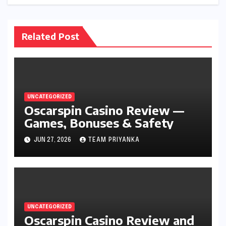
Related Post
UNCATEGORIZED
Oscarspin Casino Review —
Games, Bonuses & Safety
JUN 27, 2026
TEAM PRIYANKA
UNCATEGORIZED
Oscarspin Casino Review and