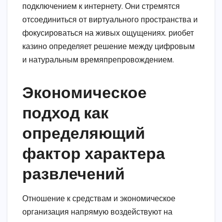
подключением к интернету. Они стремятся
отсоединиться от виртуального пространства и
фокусироваться на живых ощущениях. риобет
казино определяет решение между цифровым
и натуральным времяпрепровождением.
Экономическое
подход как
определяющий
фактор характера
развлечений
Отношение к средствам и экономическое
организация напрямую воздействуют на