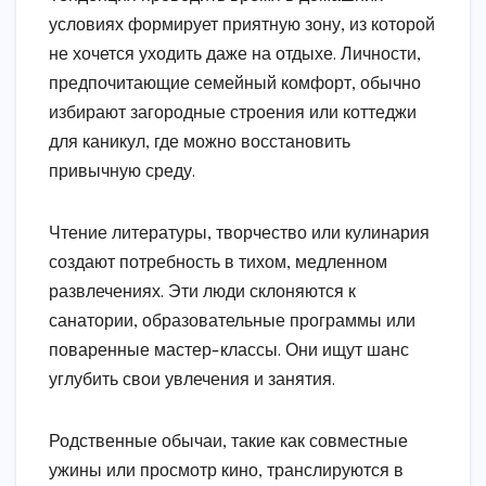
условиях формирует приятную зону, из которой
не хочется уходить даже на отдыхе. Личности,
предпочитающие семейный комфорт, обычно
избирают загородные строения или коттеджи
для каникул, где можно восстановить
привычную среду.
Чтение литературы, творчество или кулинария
создают потребность в тихом, медленном
развлечениях. Эти люди склоняются к
санатории, образовательные программы или
поваренные мастер-классы. Они ищут шанс
углубить свои увлечения и занятия.
Родственные обычаи, такие как совместные
ужины или просмотр кино, транслируются в