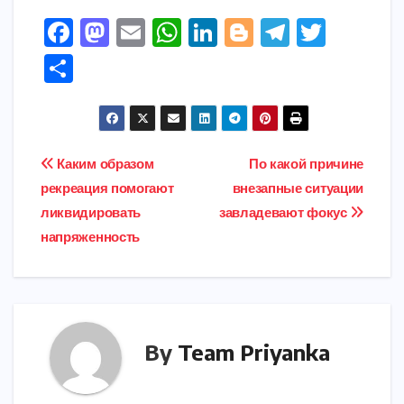
F
M
E
W
Li
Bl
T
T
a
a
m
h
n
o
el
w
S
c
s
ai
a
k
g
e
it
h
e
t
l
ts
e
g
gr
t
ar
b
o
A
dI
e
a
e
e
Post
Каким образом
По какой причине
o
d
p
n
r
m
r
рекреация помогают
внезапные ситуации
navigation
o
o
p
ликвидировать
завладевают фокус
k
n
напряженность
By
Team Priyanka