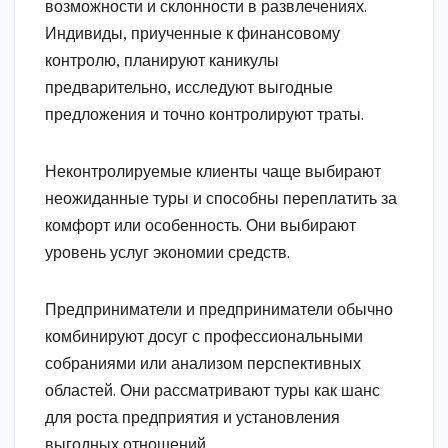
возможности и склонности в развлечениях.
Индивиды, приученные к финансовому
контролю, планируют каникулы
предварительно, исследуют выгодные
предложения и точно контролируют траты.
Неконтролируемые клиенты чаще выбирают
неожиданные туры и способны переплатить за
комфорт или особенность. Они выбирают
уровень услуг экономии средств.
Предприниматели и предприниматели обычно
комбинируют досуг с профессиональными
собраниями или анализом перспективных
областей. Они рассматривают туры как шанс
для роста предприятия и установления
выгодных отношений.