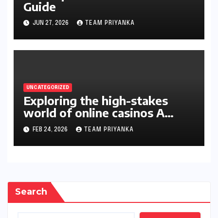
Guide
JUN 27, 2026
TEAM PRIYANKA
UNCATEGORIZED
Exploring the high-stakes
world of online casinos A
gambler’s guide
FEB 24, 2026
TEAM PRIYANKA
Search