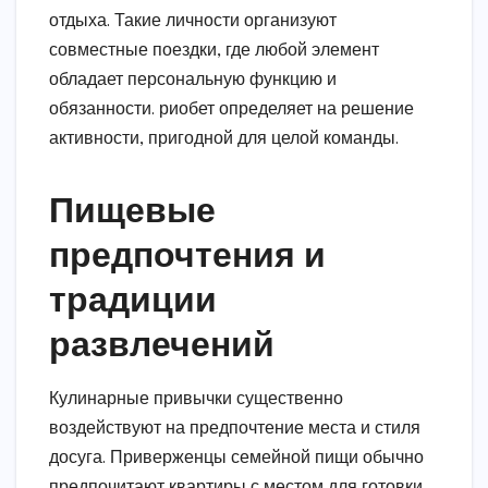
отдыха. Такие личности организуют
совместные поездки, где любой элемент
обладает персональную функцию и
обязанности. риобет определяет на решение
активности, пригодной для целой команды.
Пищевые
предпочтения и
традиции
развлечений
Кулинарные привычки существенно
воздействуют на предпочтение места и стиля
досуга. Приверженцы семейной пищи обычно
предпочитают квартиры с местом для готовки