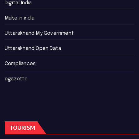
Digital India
Make in india
Uttarakhand My Government
Uttarakhand Open Data
Compliances
egazette
TOURISM