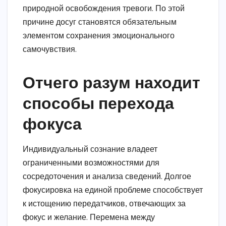
природной освобождения тревоги. По этой
причине досуг становятся обязательным
элементом сохранения эмоционального
самочувствия.
Отчего разум находит
способы перехода
фокуса
Индивидуальный сознание владеет
ограниченными возможностями для
сосредоточения и анализа сведений. Долгое
фокусировка на единой проблеме способствует
к истощению передатчиков, отвечающих за
фокус и желание. Перемена между