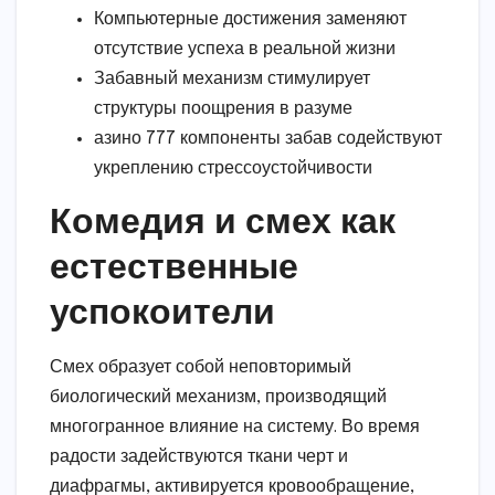
Компьютерные достижения заменяют
отсутствие успеха в реальной жизни
Забавный механизм стимулирует
структуры поощрения в разуме
азино 777 компоненты забав содействуют
укреплению стрессоустойчивости
Комедия и смех как
естественные
успокоители
Смех образует собой неповторимый
биологический механизм, производящий
многогранное влияние на систему. Во время
радости задействуются ткани черт и
диафрагмы, активируется кровообращение,