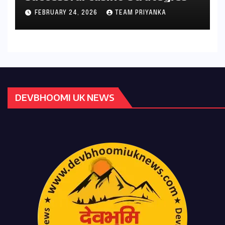
FEBRUARY 24, 2026
TEAM PRIYANKA
DEVBHOOMI UK NEWS