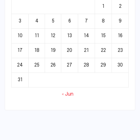
1
2
3
4
5
6
7
8
9
10
11
12
13
14
15
16
17
18
19
20
21
22
23
24
25
26
27
28
29
30
31
« Jun