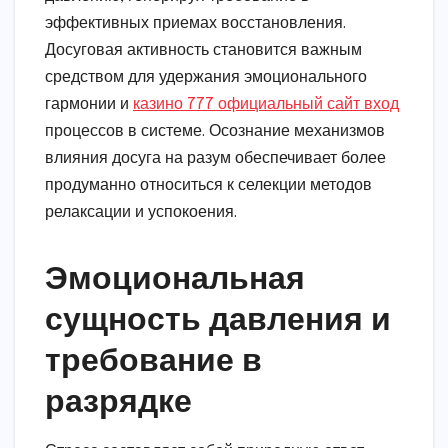
эффективных приемах восстановления.
Досуговая активность становится важным
средством для удержания эмоционального
гармонии и
казино 777 официальный сайт вход
процессов в системе. Осознание механизмов
влияния досуга на разум обеспечивает более
продуманно относиться к селекции методов
релаксации и успокоения.
Эмоциональная
сущность давления и
требование в
разрядке