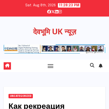
Skip
Sat. Aug 8th, 2026
11:28:24 PM
to
content
देवभूमि UK न्यूज़
UNCATEGORIZED
Как рекреация