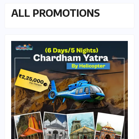
ALL PROMOTIONS