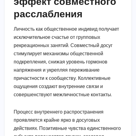
эффект совместного
расслабления
Личность как общественное индивид получает
исключительное счастье от групповых
рекреационных занятий. Совместный досуг
стимулирует механизмы общественной
подкрепления, снижая уровень гормонов
напряжения и укрепляя переживание
причастности к сообществу. Коллективные
ощущения создают внутренние связи и
совершенствуют межличностные контакты.
Процесс внутреннего распространения
проявляется крайне ярко в досуговых
действиях. Позитивные чувства единственного