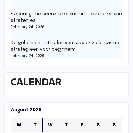
Exploring the secrets behind successful casino
strategies
February 24, 2026
De geheimen onthullen van succesvolle casino
strategieën voor beginners
February 24, 2026
CALENDAR
August 2026
M
T
W
T
F
S
S