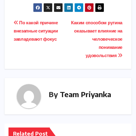
h
e
t
l
ts
e
g
gr
t
ar
b
o
A
dI
e
a
e
e
Post
По какой причине
Каким способом рутина
o
d
p
n
r
m
r
внезапные ситуации
оказывает влияние на
navigation
o
o
p
завладевают фокус
человеческое
k
n
понимание
удовольствия
By
Team Priyanka
Related Post