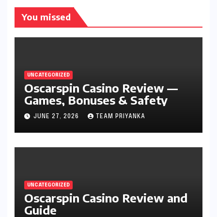
You missed
UNCATEGORIZED
Oscarspin Casino Review —
Games, Bonuses & Safety
JUNE 27, 2026
TEAM PRIYANKA
UNCATEGORIZED
Oscarspin Casino Review and
Guide