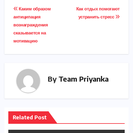
b
o
A
dI
e
a
e
e
Post
Каким образом
Как отдых помогают
o
d
p
n
r
m
r
антиципация
устранить стресс
navigation
o
o
p
вознаграждения
k
n
сказывается на
мотивацию
By
Team Priyanka
Related Post