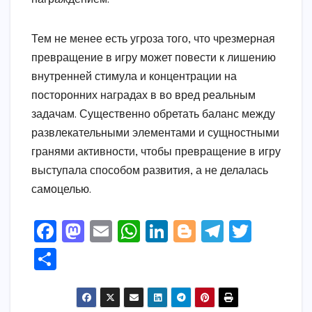
Тем не менее есть угроза того, что чрезмерная
превращение в игру может повести к лишению
внутренней стимула и концентрации на
посторонних наградах в во вред реальным
задачам. Существенно обретать баланс между
развлекательными элементами и сущностными
гранями активности, чтобы превращение в игру
выступала способом развития, а не делалась
самоцелью.
F
M
E
W
Li
Bl
T
T
a
a
m
h
n
o
el
w
S
c
s
ai
a
k
g
e
it
h
e
t
l
ts
e
g
gr
t
ar