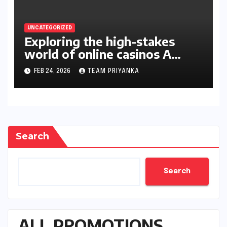
UNCATEGORIZED
Exploring the high-stakes
world of online casinos A
gambler’s guide
FEB 24, 2026
TEAM PRIYANKA
Search
Search
ALL PROMOTIONS