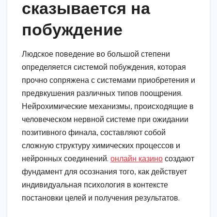
сказывается на
побуждение
Людское поведение во большой степени
определяется системой побуждения, которая
прочно сопряжена с системами приобретения и
предвкушения различных типов поощрения.
Нейрохимические механизмы, происходящие в
человеческом нервной системе при ожидании
позитивного финала, составляют собой
сложную структуру химических процессов и
нейронных соединений.
онлайн казино
создают
фундамент для осознания того, как действует
индивидуальная психология в контексте
постановки целей и получения результатов.