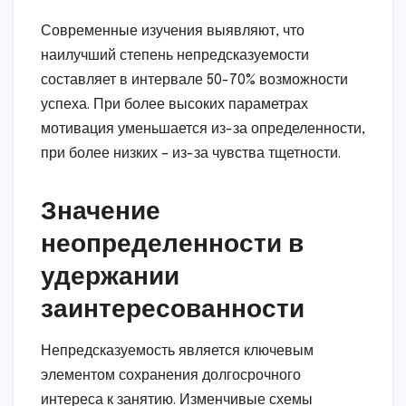
Современные изучения выявляют, что
наилучший степень непредсказуемости
составляет в интервале 50-70% возможности
успеха. При более высоких параметрах
мотивация уменьшается из-за определенности,
при более низких – из-за чувства тщетности.
Значение
неопределенности в
удержании
заинтересованности
Непредсказуемость является ключевым
элементом сохранения долгосрочного
интереса к занятию. Изменчивые схемы