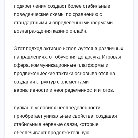
подкрепления создают более стабильные
поведенческие схемы по сравнению с
стандартными и определенными формами
вознаграждения казино онлайн.
Этот подход активно используется в различных
направлениях: от обучения до досуга. Игровая
сфера, коммуникационные платформы и
продвижениеские тактики основываются на
создании структур с элементами
вариативности и неопределенности итогов.
вулкан в условиях неопределенности
приобретает уникальные свойства, создавая
стабильные нервные связи, которые
обеспечивают продолжительную