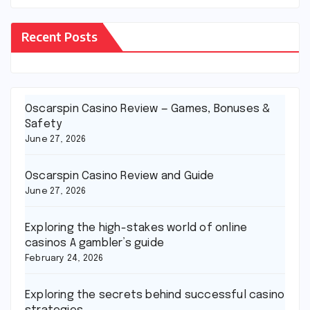
Recent Posts
Oscarspin Casino Review — Games, Bonuses &
Safety
June 27, 2026
Oscarspin Casino Review and Guide
June 27, 2026
Exploring the high-stakes world of online
casinos A gambler’s guide
February 24, 2026
Exploring the secrets behind successful casino