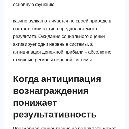
основную функцию.
казино вулкан отличается по своей природе в
соответствии от типа предполагаемого
результата. Ожидание социального оценки
активирует одни нервные системы, а
антиципация денежной прибыли – абсолютно
отличные регионы нервной системы.
Когда антиципация
вознаграждения
понижает
результативность
Чрезмерная концентрация на результате может