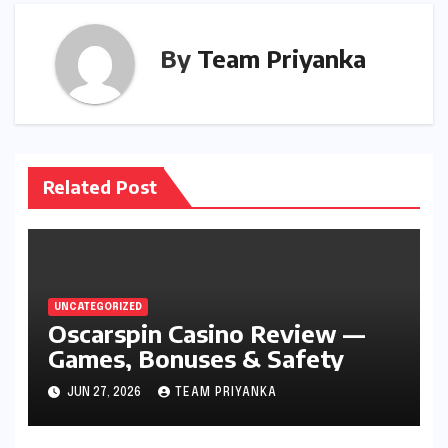
By
Team Priyanka
Related Post
UNCATEGORIZED
Oscarspin Casino Review —
Games, Bonuses & Safety
JUN 27, 2026
TEAM PRIYANKA