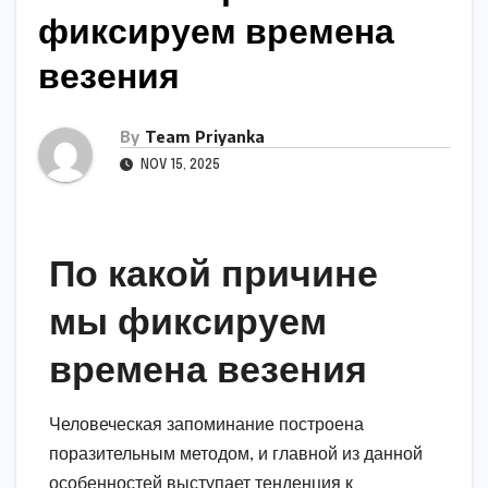
фиксируем времена
везения
By
Team Priyanka
NOV 15, 2025
По какой причине
мы фиксируем
времена везения
Человеческая запоминание построена
поразительным методом, и главной из данной
особенностей выступает тенденция к