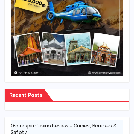
Recent Posts
Oscarspin Casino Review — Games, Bonuses &
Safety