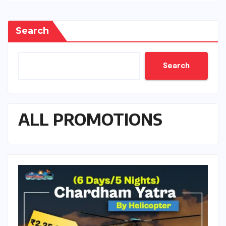
Search
Search
ALL PROMOTIONS