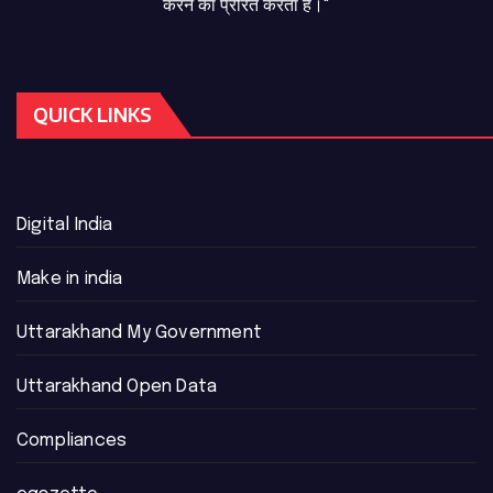
करने का प्रेरित करता है।"
QUICK LINKS
Digital India
Make in india
Uttarakhand My Government
Uttarakhand Open Data
Compliances