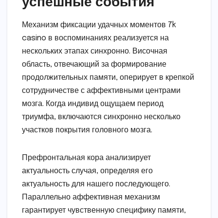
успешные события
Механизм фиксации удачных моментов 7k
casino в воспоминаниях реализуется на
нескольких этапах синхронно. Височная
область, отвечающий за формирование
продолжительных памяти, оперирует в крепкой
сотрудничестве с аффективными центрами
мозга. Когда индивид ощущаем период
триумфа, включаются синхронно несколько
участков покрытия головного мозга.
Префронтальная кора анализирует
актуальность случая, определяя его
актуальность для нашего последующего.
Параллельно аффективная механизм
гарантирует чувственную специфику памяти,