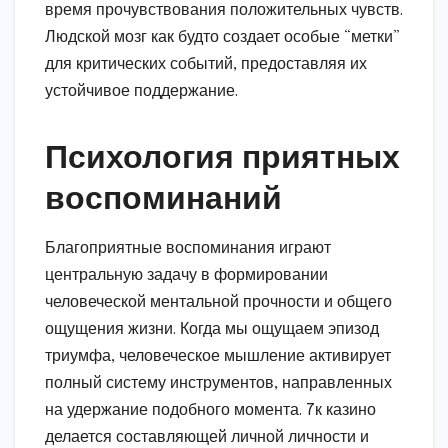
время прочувствования положительных чувств.
Людской мозг как будто создает особые “метки”
для критических событий, предоставляя их
устойчивое поддержание.
Психология приятных
воспоминаний
Благоприятные воспоминания играют
центральную задачу в формировании
человеческой ментальной прочности и общего
ощущения жизни. Когда мы ощущаем эпизод
триумфа, человеческое мышление активирует
полный систему инструментов, направленных
на удержание подобного момента. 7к казино
делается составляющей личной личности и