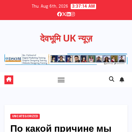
Skip
Thu. Aug 6th, 2026
3:37:14 AM
to
content
देवभूमि UK न्यूज़
UNCATEGORIZED
По какой причине мы