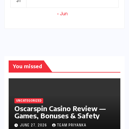
31
« Jun
You missed
UNCATEGORIZED
Oscarspin Casino Review —
Games, Bonuses & Safety
JUNE 27, 2026
TEAM PRIYANKA