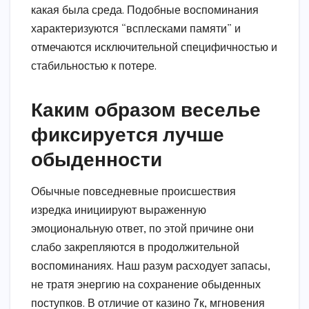
какая была среда. Подобные воспоминания
характеризуются “всплесками памяти” и
отмечаются исключительной специфичностью и
стабильностью к потере.
Каким образом веселье
фиксируется лучше
обыденности
Обычные повседневные происшествия
изредка инициируют выраженную
эмоциональную ответ, по этой причине они
слабо закрепляются в продолжительной
воспоминаниях. Наш разум расходует запасы,
не тратя энергию на сохранение обыденных
поступков. В отличие от казино 7к, мгновения