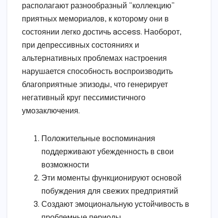
располагают разнообразный “коллекцию”
приятных мемориалов, к которому они в
состоянии легко достичь access. Наоборот,
при депрессивных состояниях и
альтернативных проблемах настроения
нарушается способность воспроизводить
благоприятные эпизоды, что генерирует
негативный круг пессимистичного
умозаключения.
Положительные воспоминания
поддерживают убежденность в свои
возможности
Эти моменты функционируют основой
побуждения для свежих предприятий
Создают эмоциональную устойчивость в
проблемные периоды