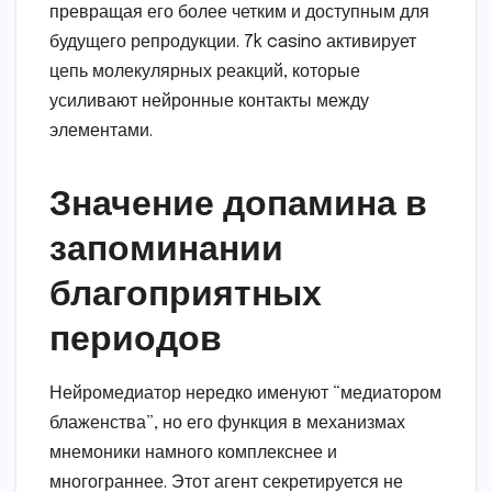
превращая его более четким и доступным для
будущего репродукции. 7k casino активирует
цепь молекулярных реакций, которые
усиливают нейронные контакты между
элементами.
Значение допамина в
запоминании
благоприятных
периодов
Нейромедиатор нередко именуют “медиатором
блаженства”, но его функция в механизмах
мнемоники намного комплекснее и
многограннее. Этот агент секретируется не