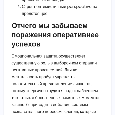
Строят оптимистичный perspective на
предстоящее
Отчего мы забываем
поражения оперативнее
успехов
Эмоциональная защита осуществляет
существенную роль в выборочном стирании
негативных происшествий. Личная
ментальность пробует укреплять
положительный представление личности,
потому энергично трудится над ослаблением
тягостных и болезненных памятных моментов.
казино 7к приводит в действие системы
познавательного переосмысления, которые