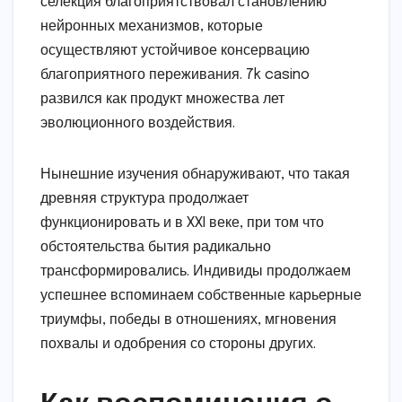
селекция благоприятствовал становлению
нейронных механизмов, которые
осуществляют устойчивое консервацию
благоприятного переживания. 7k casino
развился как продукт множества лет
эволюционного воздействия.
Нынешние изучения обнаруживают, что такая
древняя структура продолжает
функционировать и в XXI веке, при том что
обстоятельства бытия радикально
трансформировались. Индивиды продолжаем
успешнее вспоминаем собственные карьерные
триумфы, победы в отношениях, мгновения
похвалы и одобрения со стороны других.
Как воспоминания о