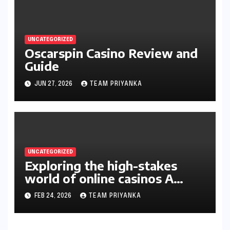
UNCATEGORIZED
Oscarspin Casino Review and
Guide
JUN 27, 2026
TEAM PRIYANKA
UNCATEGORIZED
Exploring the high-stakes
world of online casinos A
gambler’s guide
FEB 24, 2026
TEAM PRIYANKA