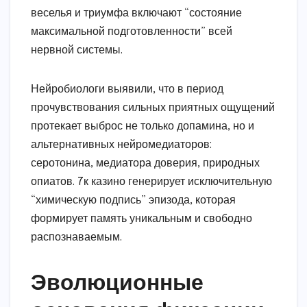
веселья и триумфа включают “состояние
максимальной подготовленности” всей
нервной системы.
Нейробиологи выявили, что в период
прочувствования сильных приятных ощущений
протекает выброс не только допамина, но и
альтернативных нейромедиаторов:
серотонина, медиатора доверия, природных
опиатов. 7к казино генерирует исключительную
“химическую подпись” эпизода, которая
формирует память уникальным и свободно
распознаваемым.
Эволюционные