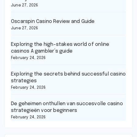
June 27, 2026
Oscarspin Casino Review and Guide
June 27, 2026
Exploring the high-stakes world of online
casinos A gambler’s guide
February 24, 2026
Exploring the secrets behind successful casino
strategies
February 24, 2026
De geheimen onthullen van succesvolle casino
strategieën voor beginners
February 24, 2026