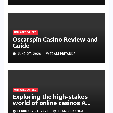
UNCATEGORIZED
Oscarspin Casino Review and
Guide
JUNE 27, 2026
TEAM PRIYANKA
UNCATEGORIZED
Exploring the high-stakes
world of online casinos A
gambler’s guide
FEBRUARY 24, 2026
TEAM PRIYANKA