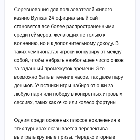
Соревнования для пользователей живого
казино Вулкан 24 официальный сайт
становятся все более распространенными
среди геймеров, желающих не только к
волнению, но и к дополнительному доходу. В
таких чемпионатах игроки конкурируют между
собой, чтобы набрать наибольшее число очков
за заданный промежуток времени. Это
возможно быть в течение часов, так даже пару
деньков. Участники игры набирают очки за
любую пари или победу в конкретных игровых
сессиях, таких как очко или колесо фортуны.
Одним среди основных плюсов вовлечения в
этих турнирах оказывается перспектива
выиграть крупные призы. Нередко игорные