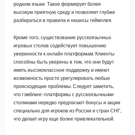
родном языке. Такое формирует более
высокую приятную среду и позволяет глубже
разбираться в правила и нюансы геймплея.
Кроме того, существование русскоязычных
игровых столов содействует повышению
уверенности к онлайн платформам. Клиенты
способны быть уверены в том, что они будут
иметь высококлассное поддержку и имеют
возможность просто урегулировать любые
происходящие проблемы. Следует заметить,
что гэмблинг-платформы с русскоязычными
столиками нередко предлагают бонусы и акции
специально для игроков из России и стран СНГ,
что делает игру еще более привлекательной.