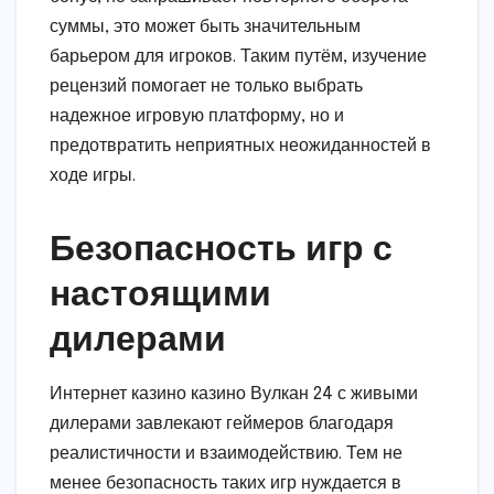
суммы, это может быть значительным
барьером для игроков. Таким путём, изучение
рецензий помогает не только выбрать
надежное игровую платформу, но и
предотвратить неприятных неожиданностей в
ходе игры.
Безопасность игр с
настоящими
дилерами
Интернет казино казино Вулкан 24 с живыми
дилерами завлекают геймеров благодаря
реалистичности и взаимодействию. Тем не
менее безопасность таких игр нуждается в