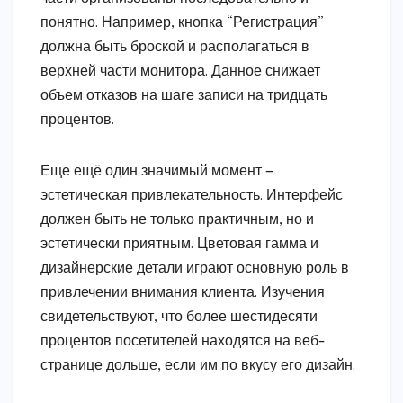
понятно. Например, кнопка “Регистрация”
должна быть броской и располагаться в
верхней части монитора. Данное снижает
объем отказов на шаге записи на тридцать
процентов.
Еще ещё один значимый момент —
эстетическая привлекательность. Интерфейс
должен быть не только практичным, но и
эстетически приятным. Цветовая гамма и
дизайнерские детали играют основную роль в
привлечении внимания клиента. Изучения
свидетельствуют, что более шестидесяти
процентов посетителей находятся на веб-
странице дольше, если им по вкусу его дизайн.