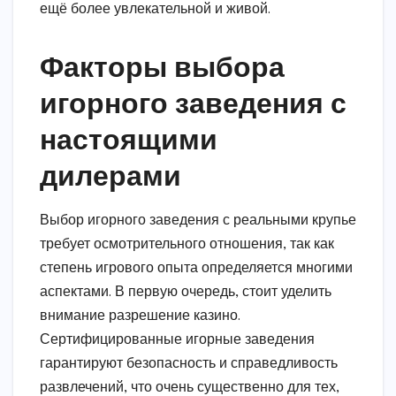
ещё более увлекательной и живой.
Факторы выбора
игорного заведения с
настоящими
дилерами
Выбор игорного заведения с реальными крупье
требует осмотрительного отношения, так как
степень игрового опыта определяется многими
аспектами. В первую очередь, стоит уделить
внимание разрешение казино.
Сертифицированные игорные заведения
гарантируют безопасность и справедливость
развлечений, что очень существенно для тех,