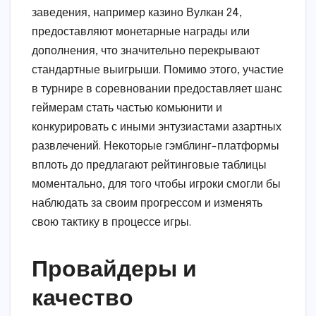
заведения, например казино Вулкан 24,
предоставляют монетарные награды или
дополнения, что значительно перекрывают
стандартные выигрыши. Помимо этого, участие
в турнире в соревновании предоставляет шанс
геймерам стать частью комьюнити и
конкурировать с иными энтузиастами азартных
развлечений. Некоторые гэмблинг-платформы
вплоть до предлагают рейтинговые таблицы
моментально, для того чтобы игроки смогли бы
наблюдать за своим прогрессом и изменять
свою тактику в процессе игры.
Провайдеры и
качество