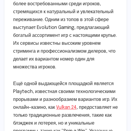
более востребованными среди игроков,
стремящихся к натуральный и увлекательный
переживание. Одним из топов в этой сфере
выступает Evolution Gaming, предлагающий
богатый ассортимент игр с настоящими крупье.
Их сервисы известны высоким уровнем
стриминга и профессионализмом дилеров, что
делает их вариантом номер один для
множества игроков.
Ещё одной выдающейся площадкой является
Playtech, известная своими технологическими
прорывами и разнообразием вариантов игр. Их
онлайн-казино, как
Vulkan 24
, предоставляет не
только традиционные развлечения, такие как
блэкджек и лотерея, но и уникальные