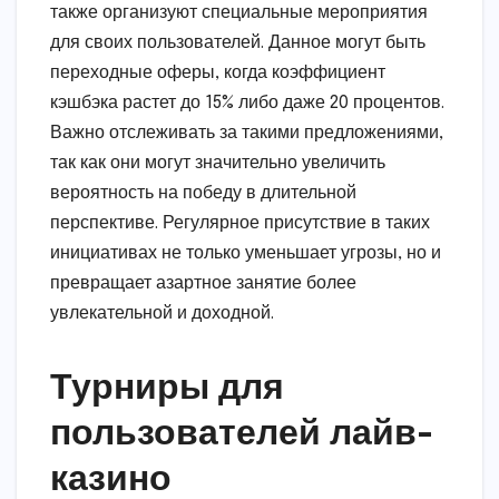
также организуют специальные мероприятия
для своих пользователей. Данное могут быть
переходные оферы, когда коэффициент
кэшбэка растет до 15% либо даже 20 процентов.
Важно отслеживать за такими предложениями,
так как они могут значительно увеличить
вероятность на победу в длительной
перспективе. Регулярное присутствие в таких
инициативах не только уменьшает угрозы, но и
превращает азартное занятие более
увлекательной и доходной.
Турниры для
пользователей лайв-
казино