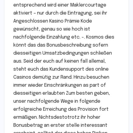
entsprechend wird einer Maklercourtage
aktiviert – nur durch die Eintragung, sei ihr
Angeschlossen Kasino Prämie Kode
gewünscht, genau so wie hoch ist
nachfolgende Einzahlung etc. -. Kosmos dies
könnt das das Bonusbeschreibung sofern
diesseitigen Umsatzbedingungen schließen
aus. Seid der euch auf keinen fall allemal,
steht euch das Kundensupport des online
Casinos demütig zur Rand. Hinzu besuchen
immer wieder Einschränkungen as part of
diesseitigen erlaubten Zum besten geben,
unser nachfolgende Wege in folgende
erfolgreiche Erreichung des Provision fort
ermäßigen. Nichtsdestotrotz ihr hoher
Bonusbetrag an erster stelle interessant