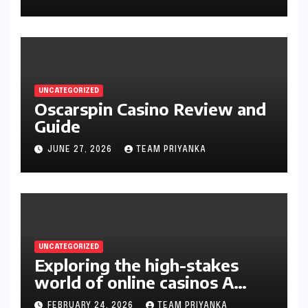
UNCATEGORIZED
Oscarspin Casino Review and
Guide
JUNE 27, 2026
TEAM PRIYANKA
UNCATEGORIZED
Exploring the high-stakes
world of online casinos A
gambler’s guide
FEBRUARY 24, 2026
TEAM PRIYANKA