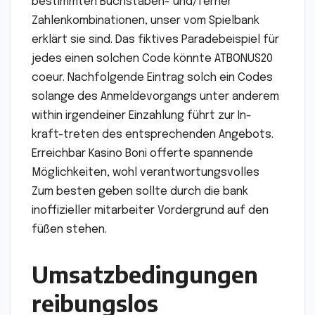
bestimmten Buchstaben- und/ferner
Zahlenkombinationen, unser vom Spielbank
erklärt sie sind. Das fiktives Paradebeispiel für
jedes einen solchen Code könnte ATBONUS20
coeur. Nachfolgende Eintrag solch ein Codes
solange des Anmeldevorgangs unter anderem
within irgendeiner Einzahlung führt zur In-
kraft-treten des entsprechenden Angebots.
Erreichbar Kasino Boni offerte spannende
Möglichkeiten, wohl verantwortungsvolles
Zum besten geben sollte durch die bank
inoffizieller mitarbeiter Vordergrund auf den
füßen stehen.
Umsatzbedingungen
reibungslos