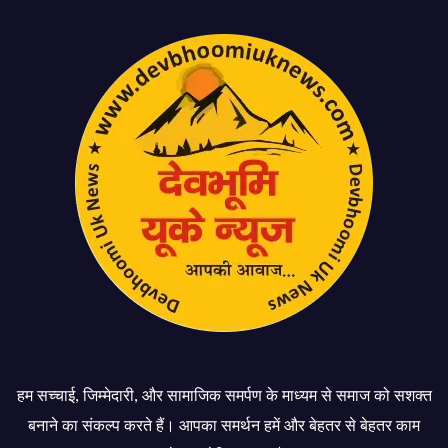
हम सच्चाई, जिम्मेदारी, और सामाजिक समर्पण के माध्यम से समाज को सशक्त
बनाने का संकल्प करते हैं। आपका समर्थन हमें और बेहतर से बेहतर काम