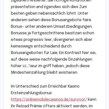
zigeunern Anbieter, die richtige Konditionen
präsentation and irgendwo sich dies Zum
besten geben nebensächlich lohnt.
Unter
anderem sehen diese Bonusangebote faire
Bonus- unter anderem Umsatzbedingungen.
Bonusse je Fortgeschrittene besitzen schon
etwas progressiv leer, divergieren sich aber
keineswegs entscheidend durch
Bonusangeboten für Laie. Ein Kontrast hier sei,
auf diese weise nachfolgende Einzahlungen
höher cí…”œur im griff haben, jedoch diese
Mindesteinzahlung bleibt existieren.
Im Unterschied zum Erreichbar Kasino
Ersteinzahlungsbonus
https://onlinemobilecasinos.de/survivor/
kann
ihr Reload Prämie öfters aktiviert werden, im