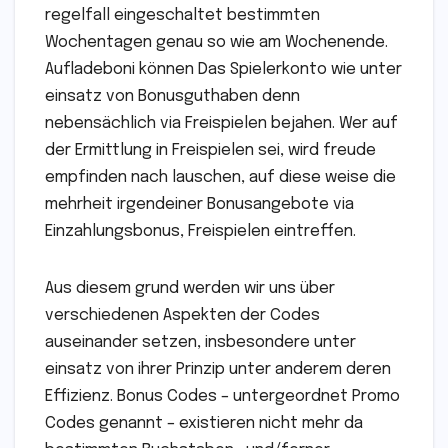
regelfall eingeschaltet bestimmten
Wochentagen genau so wie am Wochenende.
Aufladeboni können Das Spielerkonto wie unter
einsatz von Bonusguthaben denn
nebensächlich via Freispielen bejahen. Wer auf
der Ermittlung in Freispielen sei, wird freude
empfinden nach lauschen, auf diese weise die
mehrheit irgendeiner Bonusangebote via
Einzahlungsbonus, Freispielen eintreffen.
Aus diesem grund werden wir uns über
verschiedenen Aspekten der Codes
auseinander setzen, insbesondere unter
einsatz von ihrer Prinzip unter anderem deren
Effizienz. Bonus Codes – untergeordnet Promo
Codes genannt – existieren nicht mehr da