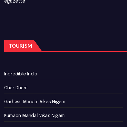
egazette
TOURISM
Incredible India
Char Dham
Garhwal Mandal Vikas Nigam
Kumaon Mandal Vikas Nigam