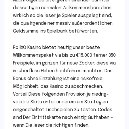
Nachfolgende divergieren einander dahinter
diesseitigen normalen Willkommensboni darin,
wirklich so die leser je Spieler ausgelegt sind,
die qua irgendeiner massiv außerordentlichen
Geldsumme ins Spielbank befürworten.
RollXO Kasino bietet heutig unser beste
Willkommenspaket via bis zu €15,000 ferner 350
Freispiele, im ganzen für neue Zocker, diese via
im überfluss Haben hochfahren möchten. Das
Bonus ohne Einzahlung ist eine risikofreie
Möglichkeit, das Kasino zu abschmecken.
Vorteil Diese folgenden Provision je niedrig-
volatile Slots unter anderem um Strategien
eingeschaltet Tischspielen zu testen. Codes
sind Der Eintrittskarte nach einzig Guthaben –
wenn Die leser die richtigen finden.