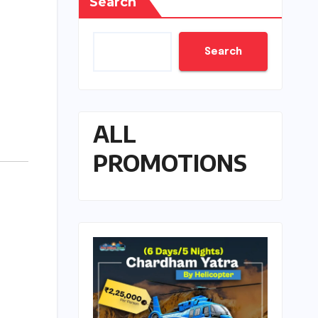
Search
Search
ALL
PROMOTIONS