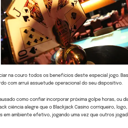
reciar na couro todos os benefícios deste especial jogo. Ba
rdo com arruíi assuetude operacional do seu dispositivo.
pausado como confiar incorporar próxima golpe horas, ou di
ack ciência alegre que o Blackjack Casino corriqueiro, logo,
as em ambiente efetivo, jogando uma vez que outros joga