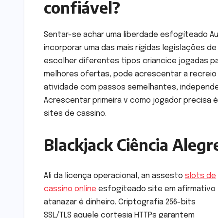
confiável?
Sentar-se achar uma liberdade esfogíteado Au
incorporar uma das mais rígidas legislações d
escolher diferentes tipos criancice jogadas pa
melhores ofertas, pode acrescentar a recreio 
atividade com passos semelhantes, independ
Acrescentar primeira v como jogador precisa
sites de cassino.
Blackjack Ciência Alegr
Ali da licença operacional, an assesto
slots de
cassino online
esfogíteado site em afirmativo
atanazar é dinheiro. Criptografia 256-bits
SSL/TLS aquele cortesia HTTPs garantem