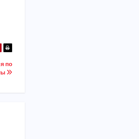
я по
ты