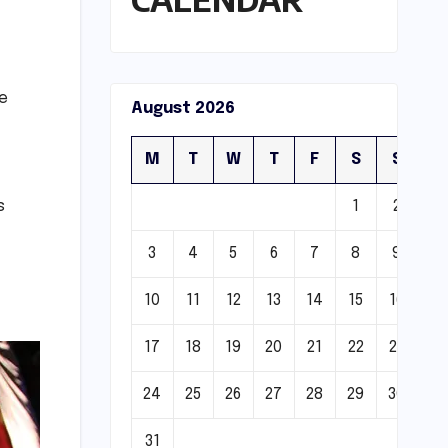
de
August 2026
M
T
W
T
F
S
S
s
1
2
3
4
5
6
7
8
9
10
11
12
13
14
15
16
17
18
19
20
21
22
23
24
25
26
27
28
29
30
31