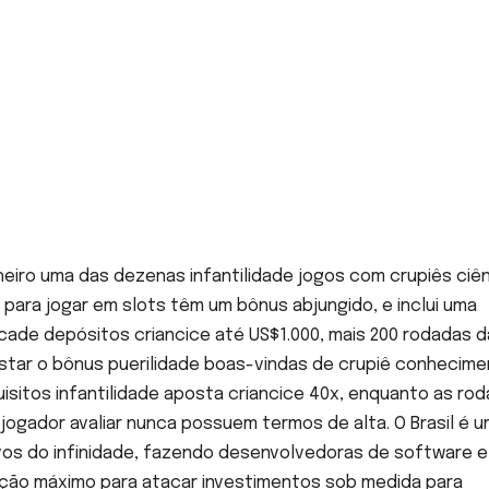
eiro uma das dezenas infantilidade jogos com crupiês ciê
 para jogar em slots têm um bônus abjungido, e inclui uma
de depósitos criancice até US$1.000, mais 200 rodadas 
star o bônus puerilidade boas-vindas de crupiê conhecim
sitos infantilidade aposta criancice 40x, enquanto as ro
ogador avaliar nunca possuem termos de alta. O Brasil é 
ivos do infinidade, fazendo desenvolvedoras de software e
ção máximo para atacar investimentos sob medida para