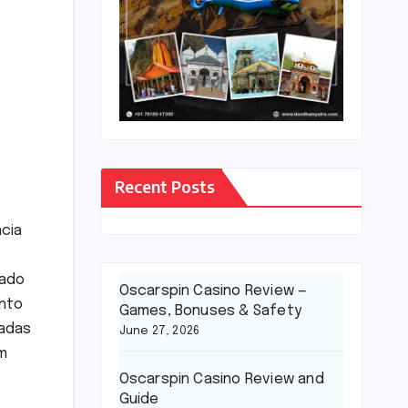
Recent Posts
ncia
dado
Oscarspin Casino Review —
ento
Games, Bonuses & Safety
dadas
June 27, 2026
um
Oscarspin Casino Review and
Guide