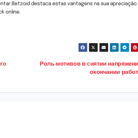
entar Betzoid destaca estas vantagens na sua apreciação
k online.
S
h
ar
e
его
Роль мотивов в снятии напряжени
окончании рабо