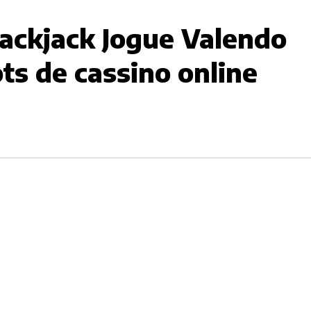
Blackjack Jogue Valendo
ts de cassino online