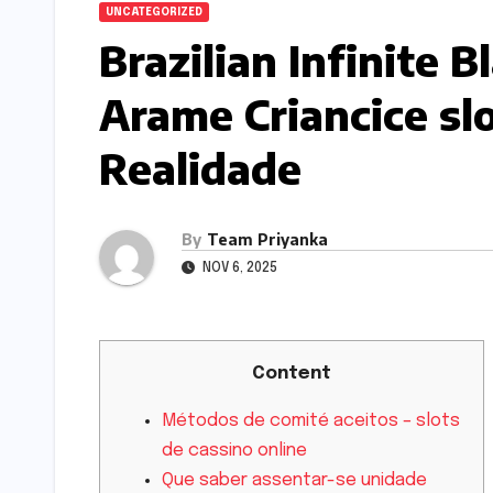
UNCATEGORIZED
Brazilian Infinite 
Arame Criancice slo
Realidade
By
Team Priyanka
NOV 6, 2025
Content
Métodos de comité aceitos – slots
de cassino online
Que saber assentar-se unidade