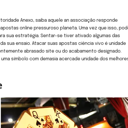
toridade Anexo, saiba aquele an associação responde
e apostas online pressuroso planeta. Uma vez que isso, po
ra sua estratégia. Sentar-se tiver ativado algumas das
da sua ensaio. Atacar suas apostas ciência vivo é unidade
entemente abrasado site ou do acabamento designado.
 é uma símbolo com demasia acercade unidade dos melhore
e