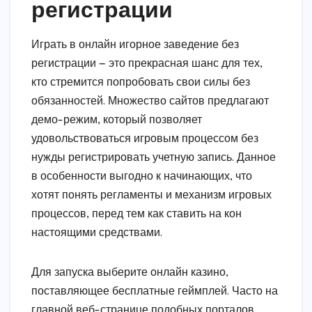
регистрации
Играть в онлайн игорное заведение без
регистрации — это прекрасная шанс для тех,
кто стремится попробовать свои силы без
обязанностей. Множество сайтов предлагают
демо-режим, который позволяет
удовольствоваться игровым процессом без
нужды регистрировать учетную запись. Данное
в особенности выгодно к начинающих, что
хотят понять регламенты и механизм игровых
процессов, перед тем как ставить на кон
настоящими средствами.
Для запуска выберите онлайн казино,
поставляющее бесплатные геймплей. Часто на
главной веб-странице подобных порталов