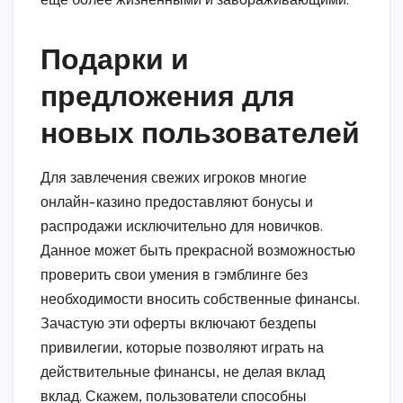
еще более жизненными и завораживающими.
Подарки и
предложения для
новых пользователей
Для завлечения свежих игроков многие
онлайн-казино предоставляют бонусы и
распродажи исключительно для новичков.
Данное может быть прекрасной возможностью
проверить свои умения в гэмблинге без
необходимости вносить собственные финансы.
Зачастую эти оферты включают бездепы
привилегии, которые позволяют играть на
действительные финансы, не делая вклад
вклад. Скажем, пользователи способны