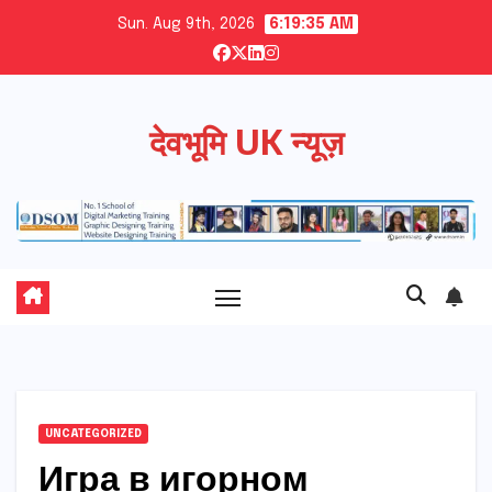
Skip
Sun. Aug 9th, 2026
6:19:36 AM
to
content
देवभूमि UK न्यूज़
UNCATEGORIZED
Игра в игорном