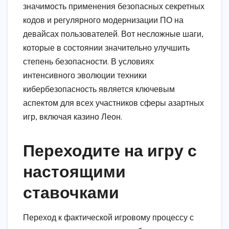
значимость применения безопасных секретных
кодов и регулярного модернизации ПО на
девайсах пользователей. Вот несложные шаги,
которые в состоянии значительно улучшить
степень безопасности. В условиях
интенсивного эволюции техники
кибербезопасность является ключевым
аспектом для всех участников сферы азартных
игр, включая казино Леон.
Переходите на игру с
настоящими
ставочками
Переход к фактической игровому процессу с