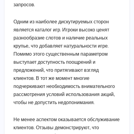
запросов.
Одним из наиболее дискутируемых сторон
является каталог игр. Игроки высоко ценят
разнообразие слотов и наличие реальных
крупье, что добавляет натуральности игре.
Помимо этого существенным параметром
выступает доступность поощрений и
предложений, что притягивают взгляд
клиентов. В тот же момент многие
подчеркивают необходимость внимательного
рассмотрения условий использования акций,
чтобы не допустить недопонимания.
Не менее аспектом оказывается обслуживание
клиентов. Отзывы демонстрируют, что