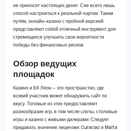
не приносит настоящих денег. Сие всего лишь
способ настроиться к реальной партии. Таким
путём, онлайн-казино с пробной версией
представляют собой отличный инструмент для
стремящихся улучшить свои вероятности
победы без финансовых рисков.
Обзор ведущих
площадок
Казино и БК Леон — это пространство, где
всякий участник может обнаружить сайт по
вкусу. Топовые из этих предоставляют
разнообразие игр, в том числе слоты, столовые
игры и казино с живыми дилерами. Следует
придавать значение лицензии: Curacao и Malta