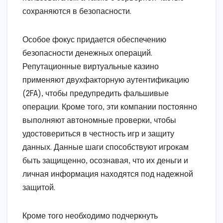
сохраняются в безопасности.
Особое фокус придается обеспечению
безопасности денежных операций.
Репутационные виртуальные казино
применяют двухфакторную аутентификацию
(2FA), чтобы предупредить фальшивые
операции. Кроме того, эти компании постоянно
выполняют автономные проверки, чтобы
удостовериться в честность игр и защиту
данных. Данные шаги способствуют игрокам
быть защищенно, осознавая, что их деньги и
личная информация находятся под надежной
защитой.
Кроме того необходимо подчеркнуть