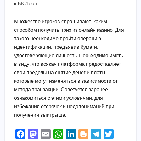
к БК Леон.
Множество игроков спрашивают, каким
способом получить приз из онлайн казино. Для
такого необходимо пройти операцию
идентификации, предъявив бумаги,
удостоверяющие личность. Необходимо иметь
в виду, что всякая платформа предоставляет
свои пределы на снятие денег и платы,
которые могут изменяться в зависимости от
метода транзакции. Советуется заранее
ознакомиться с этими условиями, для
избежания отсрочек и недопониманий при
получении выигрыша.
F
M
E
W
Li
Bl
T
T