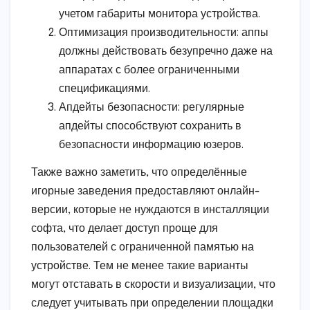
учетом габариты монитора устройства.
Оптимизация производительности: аппы
должны действовать безупречно даже на
аппаратах с более ограниченными
спецификациями.
Апдейты безопасности: регулярные
апдейты способствуют сохранить в
безопасности информацию юзеров.
Также важно заметить, что определённые
игорные заведения предоставляют онлайн-
версии, которые не нуждаются в инсталляции
софта, что делает доступ проще для
пользователей с ограниченной памятью на
устройстве. Тем не менее такие варианты
могут отставать в скорости и визуализации, что
следует учитывать при определении площадки