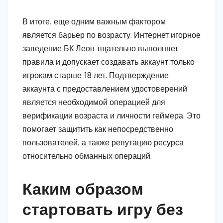
В итоге, еще одним важным фактором
является барьер по возрасту. Интернет игорное
заведение БК Леон тщательно выполняет
правила и допускает создавать аккаунт только
игрокам старше 18 лет. Подтверждение
аккаунта с предоставлением удостоверений
является необходимой операцией для
верификации возраста и личности геймера. Это
помогает защитить как непосредственно
пользователей, а также репутацию ресурса
относительно обманных операций.
Каким образом
стартовать игру без