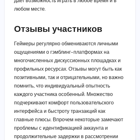
дает возможность играть в любое время и в
любом месте.
Отзывы участников
Геймеры регулярно обмениваются личными
ощущениями о гэмблинг-платформах на
многочисленных дискуссионных площадках и
профильных ресурсах. Отзывы могут быть как
позитивными, так и отрицательными, но важно
помнить, что индивидуальный опытность
каждого участника особенный. Множество
подчеркивают комфорт пользовательского
интерфейса и быстроту транзакций как
главные плюсы. Впрочем некоторые замечают
проблемы с идентификацией аккаунта и
продолжительные задержки в рассмотрении