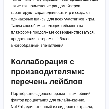
такие как применение рандомайзеров,
гарантируют справедливость игр и создают
одинаковые шансы для всех участников игры.
Таким способом, эволюция гейминга на
платформе продолжает совершенствоваться,
предоставляя юзерам всё более
многообразный впечатления.
Коллаборация с
производителями:
перечень лейблов
Партнёрство с девелоперами — важнейший
фактор процветания для онлайн-казино.
NetEnt, единственный из лидеров в отрасли,