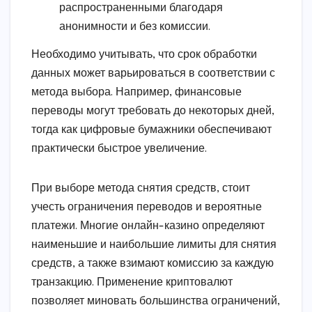
распространенными благодаря
анонимности и без комиссии.
Необходимо учитывать, что срок обработки
данных может варьироваться в соответствии с
метода выбора. Например, финансовые
переводы могут требовать до некоторых дней,
тогда как цифровые бумажники обеспечивают
практически быстрое увеличение.
При выборе метода снятия средств, стоит
учесть ограничения переводов и вероятные
платежи. Многие онлайн-казино определяют
наименьшие и наибольшие лимиты для снятия
средств, а также взимают комиссию за каждую
транзакцию. Применение криптовалют
позволяет миновать большинства ограничений,