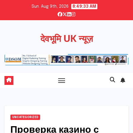
Skip
Sun. Aug 9th, 2026
8:49:34 AM
to
content
देवभूमि UK न्यूज़
UNCATEGORIZED
Проверка казино с