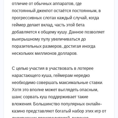
отличие от обычных аппаратов, где
постоянный джекпот остаётся постоянным, в
прогрессивных слотах каждый случай, когда
геймер делает вклад, часть этой бета
добавляется к общему кушу. Данное позволяет
выигрышному пулу увеличиваться до
поразительных размеров, достигая иногда
нескольких миллионов долларов.
С целью участия в участвовать в лотерее
нарастающего куша, геймерам нередко
необходимо совершать максимальные ставки.
Хотя это вполне может выглядеть опасным,
шанс сорвать куш поддерживает такие
вложения. Большинство популярных онлайн-
казино представляют богатый набор этих игр от