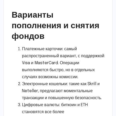
Варианты
пополнения и снятия
фондов
Платежные карточки: самый
распространенный вариант, с поддержкой
Visa и MasterCard. Операции
выполняются быстро, но в отдельных
случаях возможны комиссии.
Электронные кошельки: такие как Skrill и
Neteller, предлагают моментальные
транзакции и повышенную безопасность.
Цифровые валюты: биткоин и ETH
становятся все более