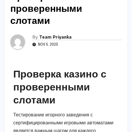
проверенными
слотами
By
Team Priyanka
NOV 5, 2025
Проверка казино с
проверенными
слотами
Тестирование игорного заведения с
сертифицированными игровыми автоматами
является важным шагом для каждого