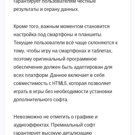
гарантирует пользователям честные
результаты и охрану данных.
Кроме того, важным моментом становится
настройка под смартфоны и планшеты.
Текущие пользователи всё чаще склоняются к
тому, чтобы игру на смартфонах и таблетах,
поэтому оригинальный программное
обеспечение должен быть адаптирован для
всех платформ. Данное включает в себя
совместимость с HTML5, которая позволяет
играть в игры без необходимости установки
дополнительного софта.
Невозможно не отметить о графике и
аудиоэффектах. Премиальный софт
гарантирует высокую детализацию