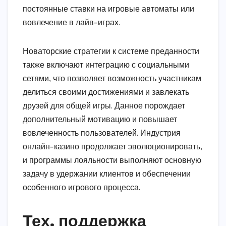
постоянные ставки на игровые автоматы или
вовлечение в лайв-играх.
Новаторские стратегии к системе преданности
также включают интеграцию с социальными
сетями, что позволяет возможность участникам
делиться своими достижениями и завлекать
друзей для общей игры. Данное порождает
дополнительный мотивацию и повышает
вовлеченность пользователей. Индустрия
онлайн-казино продолжает эволюционировать,
и программы лояльности выполняют основную
задачу в удержании клиентов и обеспечении
особенного игрового процесса.
Тех. поддержка