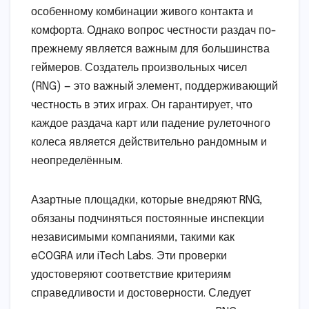
особенному комбинации живого контакта и
комфорта. Однако вопрос честности раздач по-
прежнему является важным для большинства
геймеров. Создатель произвольных чисел
(RNG) — это важный элемент, поддерживающий
честность в этих играх. Он гарантирует, что
каждое раздача карт или падение рулеточного
колеса является действительно рандомным и
неопределённым.
Азартные площадки, которые внедряют RNG,
обязаны подчиняться постоянные инспекции
независимыми компаниями, такими как
eCOGRA или iTech Labs. Эти проверки
удостоверяют соответствие критериям
справедливости и достоверности. Следует