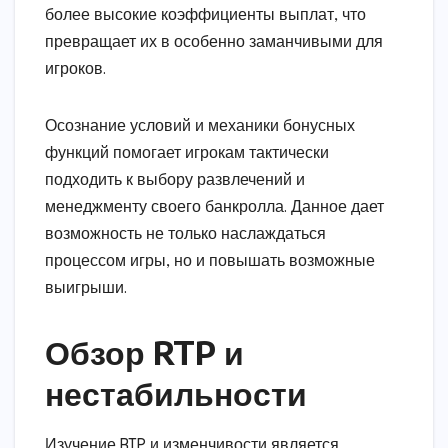
более высокие коэффициенты выплат, что
превращает их в особенно заманчивыми для
игроков.
Осознание условий и механики бонусных
функций помогает игрокам тактически
подходить к выбору развлечений и
менеджменту своего банкролла. Данное дает
возможность не только наслаждаться
процессом игры, но и повышать возможные
выигрыши.
Обзор RTP и
нестабильности
Изучение RTP и изменчивости является