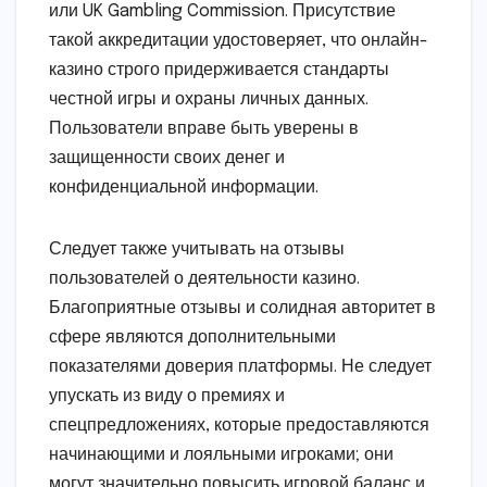
или UK Gambling Commission. Присутствие
такой аккредитации удостоверяет, что онлайн-
казино строго придерживается стандарты
честной игры и охраны личных данных.
Пользователи вправе быть уверены в
защищенности своих денег и
конфиденциальной информации.
Следует также учитывать на отзывы
пользователей о деятельности казино.
Благоприятные отзывы и солидная авторитет в
сфере являются дополнительными
показателями доверия платформы. Не следует
упускать из виду о премиях и
спецпредложениях, которые предоставляются
начинающими и лояльными игроками; они
могут значительно повысить игровой баланс и