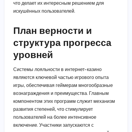
что делает их интересным решением для
искушённых пользователей.
План верности и
структура прогресса
уровней
Системы лояльности в интернет-казино
являются ключевой частью игрового опыта
игры, обеспечивая геймерам многообразные
вознаграждения и преимущества. Главным
компонентом этих программ служит механизм
развития степеней, что стимулирует
пользователей на более интенсивное
включение. Участники запускаются с