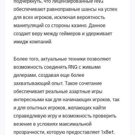
подчеркнуть, что лицензированные RNG
обеспечивают равноправные шансы на успех
для всех игроков, исключая вероятность
манипуляций со стороны казино. Данное
создает веру между геймеров и удерживает
имидж компаний.
Более того, актуальные техники позволяют
возможность соединять RNG с живыми
дилерами, создавая еще более
захватывающий опыт. Такое сочетание
обеспечивает реальные азартные игры
интересными как для начинающих игроков, так
и для опытных игроков, желающих найти
справедливую игру и возможность проверить
везение в условиях максимальной
прозрачности, которую предоставляет 1xBet.